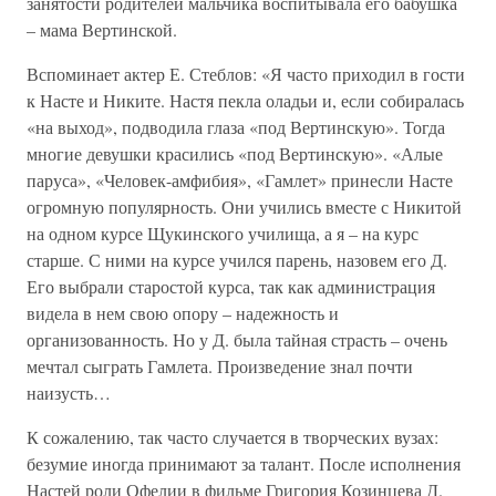
занятости родителей мальчика воспитывала его бабушка
– мама Вертинской.
Вспоминает актер Е. Стеблов: «Я часто приходил в гости
к Насте и Никите. Настя пекла оладьи и, если собиралась
«на выход», подводила глаза «под Вертинскую». Тогда
многие девушки красились «под Вертинскую». «Алые
паруса», «Человек-амфибия», «Гамлет» принесли Насте
огромную популярность. Они учились вместе с Никитой
на одном курсе Щукинского училища, а я – на курс
старше. С ними на курсе учился парень, назовем его Д.
Его выбрали старостой курса, так как администрация
видела в нем свою опору – надежность и
организованность. Но у Д. была тайная страсть – очень
мечтал сыграть Гамлета. Произведение знал почти
наизусть…
К сожалению, так часто случается в творческих вузах:
безумие иногда принимают за талант. После исполнения
Настей роли Офелии в фильме Григория Козинцева Д.