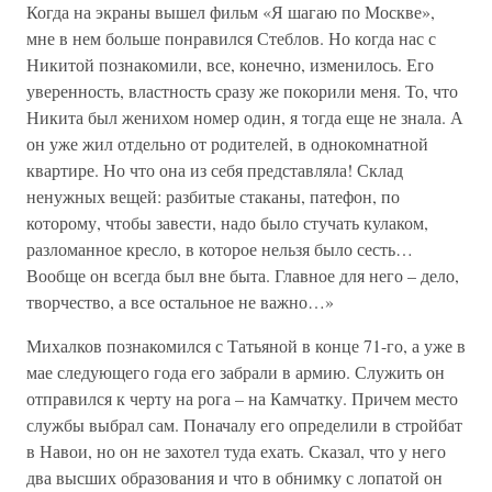
Когда на экраны вышел фильм «Я шагаю по Москве»,
мне в нем больше понравился Стеблов. Но когда нас с
Никитой познакомили, все, конечно, изменилось. Его
уверенность, властность сразу же покорили меня. То, что
Никита был женихом номер один, я тогда еще не знала. А
он уже жил отдельно от родителей, в однокомнатной
квартире. Но что она из себя представляла! Склад
ненужных вещей: разбитые стаканы, патефон, по
которому, чтобы завести, надо было стучать кулаком,
разломанное кресло, в которое нельзя было сесть…
Вообще он всегда был вне быта. Главное для него – дело,
творчество, а все остальное не важно…»
Михалков познакомился с Татьяной в конце 71-го, а уже в
мае следующего года его забрали в армию. Служить он
отправился к черту на рога – на Камчатку. Причем место
службы выбрал сам. Поначалу его определили в стройбат
в Навои, но он не захотел туда ехать. Сказал, что у него
два высших образования и что в обнимку с лопатой он