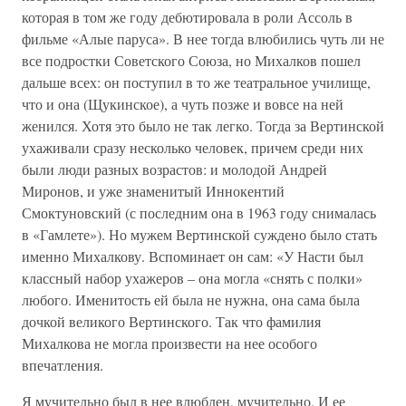
которая в том же году дебютировала в роли Ассоль в
фильме «Алые паруса». В нее тогда влюбились чуть ли не
все подростки Советского Союза, но Михалков пошел
дальше всех: он поступил в то же театральное училище,
что и она (Щукинское), а чуть позже и вовсе на ней
женился. Хотя это было не так легко. Тогда за Вертинской
ухаживали сразу несколько человек, причем среди них
были люди разных возрастов: и молодой Андрей
Миронов, и уже знаменитый Иннокентий
Смоктуновский (с последним она в 1963 году снималась
в «Гамлете»). Но мужем Вертинской суждено было стать
именно Михалкову. Вспоминает он сам: «У Насти был
классный набор ухажеров – она могла «снять с полки»
любого. Именитость ей была не нужна, она сама была
дочкой великого Вертинского. Так что фамилия
Михалкова не могла произвести на нее особого
впечатления.
Я мучительно был в нее влюблен, мучительно. И ее