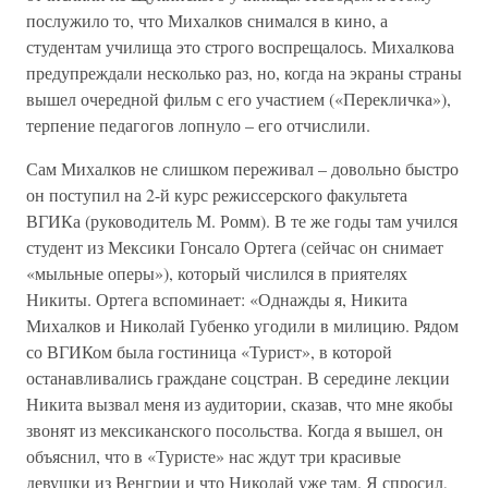
послужило то, что Михалков снимался в кино, а
студентам училища это строго воспрещалось. Михалкова
предупреждали несколько раз, но, когда на экраны страны
вышел очередной фильм с его участием («Перекличка»),
терпение педагогов лопнуло – его отчислили.
Сам Михалков не слишком переживал – довольно быстро
он поступил на 2-й курс режиссерского факультета
ВГИКа (руководитель М. Ромм). В те же годы там учился
студент из Мексики Гонсало Ортега (сейчас он снимает
«мыльные оперы»), который числился в приятелях
Никиты. Ортега вспоминает: «Однажды я, Никита
Михалков и Николай Губенко угодили в милицию. Рядом
со ВГИКом была гостиница «Турист», в которой
останавливались граждане соцстран. В середине лекции
Никита вызвал меня из аудитории, сказав, что мне якобы
звонят из мексиканского посольства. Когда я вышел, он
объяснил, что в «Туристе» нас ждут три красивые
девушки из Венгрии и что Николай уже там. Я спросил,