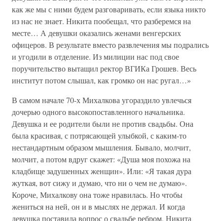
как же мы с ними будем разговаривать, если языка никто
из нас не знает. Никита пообещал, что разберемся на
месте… А девушки оказались женами венгерских
офицеров. В результате вместо развлечения мы подрались
и угодили в отделение. Из милиции нас под свое
поручительство вытащил ректор ВГИКа Грошев. Весь
институт потом слышал, как громко он нас ругал…»
В самом начале 70-х Михалкова угораздило увлечься
дочерью одного высокопоставленного начальника.
Девушка и ее родители были не против свадьбы. Она
была красивая, с потрясающей улыбкой, с каким-то
нестандартным образом мышления. Бывало, молчит,
молчит, а потом вдруг скажет: «Душа моя похожа на
кладбище задушенных женщин». Или: «Я такая дура
жуткая, вот сижу и думаю, что ни о чем не думаю».
Короче, Михалкову она тоже нравилась. Но чтобы
жениться на ней, он и в мыслях не держал. И когда
девушка поставила вопрос о свадьбе ребром, Никита