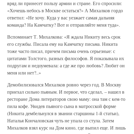
вряд ли принесет пользу армии и стране. Его спросили:
«Хочешь небось в Москве остаться?» А Михалков гордо
ответил: «Не хочу. Куда у вас уезжает самая дальняя
команда? На Камчатку? Вот и отправляйте меня туда».
Вспоминает Т. Михалкова: «Я ждала Никиту весь срок
его службы. Писала ему на Камчатку письма. Никита
тоже часто писал, причем письма очень серьезные: с
цитатами Толстого, разных философов. Я показывала их
подругам и недоумевала: а где же про любовь? Любит он
меня или нет?..»
Демобилизовался Михалков ровно через год. В Москву
приехал сильно пьяным. И первое, что сделал, – нашел в
ресторане Дома литераторов свою маму: она там с кем-то
пила кофе. Увидев пьяного сына в матросской форме
(Никита дембельнулся в звании старшины 1-й статьи),
Наталья Кончаловская чуть не упала со стула. Затем
Михалков взял курс на Дом кино, где выпил еще. И лишь