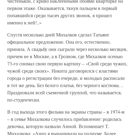
чистенькой, с криво наклеенными обоями квартирке на
первом этаже. Оказывается, ткнув пальцем в первый
попавшийся среди тысяч других звонок, я пришел
именно к ней!..»
Спустя несколько дней Михалков сделал Татьяне
официальное предложение. Она его, естественно,
приняла. А свадьбу они сыграли через несколько месяцев,
причем не в Москве, а в Грозном, где Михалков осенью
73-го снимал свою первую картину – «Свой среди чужих,
чужой среди своих». Никита договорился с властями
города о регистрации без очереди, и молодых расписали
в тот же день. Без белого платья, без черного костюма…
Праздновали всей съемочной группой, что называется,
по-студенчески.
В год выхода этого фильма на экраны страны – в 1974-м
– в семье Михалкова случилось прибавление: родилась
девочка, которую назвали Анной. Вспоминает Т.
Михалкова: «Анну я вынашивала на подиуме. Более