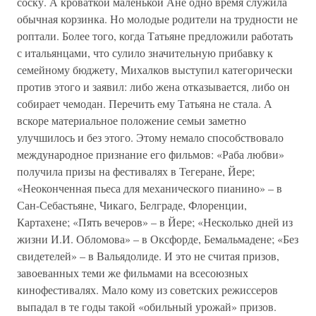
соску. А кроваткой маленькой Ане одно время служила
обычная корзинка. Но молодые родители на трудности не
роптали. Более того, когда Татьяне предложили работать
с итальянцами, что сулило значительную прибавку к
семейному бюджету, Михалков выступил категорически
против этого и заявил: либо жена отказывается, либо он
собирает чемодан. Перечить ему Татьяна не стала. А
вскоре материальное положение семьи заметно
улучшилось и без этого. Этому немало способствовало
международное признание его фильмов: «Раба любви»
получила призы на фестивалях в Тегеране, Йере;
«Неоконченная пьеса для механического пианино» – в
Сан-Себастьяне, Чикаго, Белграде, Флоренции,
Картахене; «Пять вечеров» – в Йере; «Несколько дней из
жизни И.И. Обломова» – в Оксфорде, Бемальмадене; «Без
свидетелей» – в Вальядолиде. И это не считая призов,
завоеванных теми же фильмами на всесоюзных
кинофестивалях. Мало кому из советских режиссеров
выпадал в те годы такой «обильный урожай» призов.