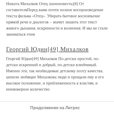
Никита Михалков Отец (киноповесть)[8] От
составителяПеред вами почти полное воспроизведение
текста фильма «Отец». Убирать бытовое косноязычие
прямой речи и диалогов – значит лишить этот текст
живого дыхания, искренности и волнения. И мы не стали
заниматься этим
Георгий Юдин[49] Михалков
Георгий Юдин[49] Михалков По-детски простой, по-
детски искренний и добрый, по-детски влюбчивый.
Именно эти, так необходимые детскому поэту качества,
ценили любящие Михалкова люди и прощали ему и его
высокое положение, и приближенность к властям, и
неимоверное количество
Михалков – агент КГБ?
Продолжение на Литрес
Михалков – агент КГБ? – Сергей Владимирович, в книге