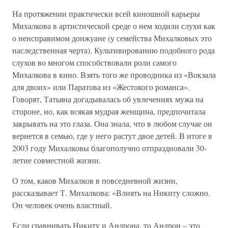
На протяжении практически всей киношной карьеры
Михалкова в артистической среде о нем ходили слухи как
о неисправимом донжуане (у семейства Михалковых это
наследственная черта). Культивированию подобного рода
слухов во многом способствовали роли самого
Михалкова в кино. Взять того же проводника из «Вокзала
для двоих» или Паратова из «Жестокого романса».
Говорят, Татьяна догадывалась об увлечениях мужа на
стороне, но, как всякая мудрая женщина, предпочитала
закрывать на это глаза. Она знала, что в любом случае он
вернется в семью, где у него растут двое детей. В итоге в
2003 году Михалковы благополучно отпраздновали 30-
летие совместной жизни.
О том, каков Михалков в повседневной жизни,
рассказывает Т. Михалкова: «Влиять на Никиту сложно.
Он человек очень властный.
Если сравнивать Никиту и Андрона, то Андрон – это