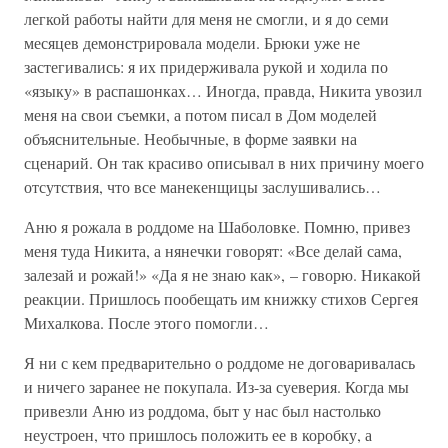
легкой работы найти для меня не смогли, и я до семи
месяцев демонстрировала модели. Брюки уже не
застегивались: я их придерживала рукой и ходила по
«языку» в распашонках… Иногда, правда, Никита увозил
меня на свои съемки, а потом писал в Дом моделей
объяснительные. Необычные, в форме заявки на
сценарий. Он так красиво описывал в них причину моего
отсутствия, что все манекенщицы заслушивались…
Аню я рожала в роддоме на Шаболовке. Помню, привез
меня туда Никита, а нянечки говорят: «Все делай сама,
залезай и рожай!» «Да я не знаю как», – говорю. Никакой
реакции. Пришлось пообещать им книжку стихов Сергея
Михалкова. После этого помогли…
Я ни с кем предварительно о роддоме не договаривалась
и ничего заранее не покупала. Из-за суеверия. Когда мы
привезли Аню из роддома, быт у нас был настолько
неустроен, что пришлось положить ее в коробку, а