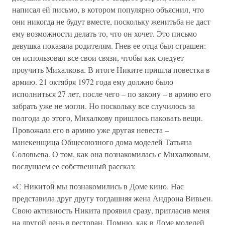
написал ей письмо, в котором популярно объяснил, что
они никогда не будут вместе, поскольку женитьба не даст
ему возможности делать то, что он хочет. Это письмо
девушка показала родителям. Гнев ее отца был страшен:
он использовал все свои связи, чтобы как следует
проучить Михалкова. В итоге Никите пришла повестка в
армию. 21 октября 1972 года ему должно было
исполниться 27 лет, после чего – по закону – в армию его
забрать уже не могли. Но поскольку все случилось за
полгода до этого, Михалкову пришлось паковать вещи.
Провожала его в армию уже другая невеста –
манекенщица Общесоюзного дома моделей Татьяна
Соловьева. О том, как она познакомилась с Михалковым,
послушаем ее собственный рассказ:
«С Никитой мы познакомились в Доме кино. Нас
представила друг другу тогдашняя жена Андрона Вивьен.
Свою активность Никита проявил сразу, пригласив меня
на другой день в ресторан. Помню, как в Доме моделей