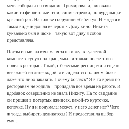
меня собирали на свидание. Гримировали, рисовали
какие-то фиолетовые тени, синие стрелки, по-вурдалацки
красный рот. На голове соорудили «бабетту». И когда я в
таком виде подошла вечером к Дому кино, Никита
буквально был в шоке – такую вот диву я собой
представляла.
Потом он молча взял меня за шкирку, в туалетной
комнате засунул под кран, умыл и только после этого
повел в ресторан. Такой, с белесыми ресницами и еще не
высохшей на лице водой, я и сидела за столиком, боясь
даже что-либо заказать. Почему боялась? Я в то время по
ресторанам не ходила – пропадала все время на работе. И
вдобавок совершенно не знала Никиту. На то свидание
он пришел в потертых джинсах, какой-то курточке,
кепочке. Ну я и подумала: может, у него денег нет? Чего
ж тогда выбирать деликатесы? И предоставила выбор
ему…