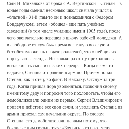
Сын Н. Михалкова от брака с А. Вертинской – Степан – в
юные годы сменил несколько школ: сначала учился в
«блатной» 31-й (там-то он и познакомился с Федором
Бондарчуком), затем «обошел» еще пять учебных
заведений (в том числе училище имени 1905 года), после
чего окончательно перешел в школу рабочей молодежи. А
в свободное от «учебы» время вел такую веселую и
беззаботную жизнь на даче родителей, что о ней до сих
пор гуляют легенды. Несколько раз отцу приходилось
вытаскивать сына из всяких передряг. Когда всем это
надоело, Степана отправили в армию. Причем попал
Степан, как и отец, во флот. В Находку. Отслужил три
года. Когда пришла пора увольняться, позвонил своему
именитому деду и попросил того похлопотать, чтобы его
демобилизовали одним из первых. Сергей Владимирович
привел в действие все свои связи, и увольнять Степана из
армии приехал сам начальник округа. По словам
Степана, его демобилизовали первым потому, что
боялись с ним связываться: «Боялись, что из-за меня