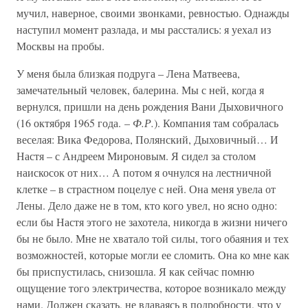
мучил, наверное, своими звонками, ревностью. Однажды
наступил момент разлада, и мы расстались: я уехал из
Москвы на пробы.
У меня была близкая подруга – Лена Матвеева,
замечательный человек, балерина. Мы с ней, когда я
вернулся, пришли на день рождения Вани Дыховичного
(16 октября 1965 года. –
Ф.Р.
). Компания там собралась
веселая: Вика Федорова, Полянский, Дыховичный… И
Настя – с Андреем Мироновым. Я сидел за столом
наискосок от них… А потом я очнулся на лестничной
клетке – в страстном поцелуе с ней. Она меня увела от
Лены. Дело даже не в том, кто кого увел, но ясно одно:
если бы Настя этого не захотела, никогда в жизни ничего
бы не было. Мне не хватало той силы, того обаяния и тех
возможностей, которые могли ее сломить. Она ко мне как
бы приспустилась, снизошла. Я как сейчас помню
ощущение того электричества, которое возникало между
нами. Должен сказать, не вдаваясь в подробности, что у