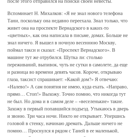
после этого отправился на поиски своей невесты.
Вспоминает Н. Михалков: «Я не знал нового телефона
Тани, поскольку она недавно переехала. Знал только, что
живет она на проспекте Вернадского в каких-то
«цветных», как она написала в письме, домах. Больше не
знал ничего. Я вышел в ночную весеннюю Москву,
поймал такси и сказал: «Проспект Вернадского». В
машине тут же отрубился. Шутка ли: столько
переживаний, выпивок, чуть не сутки в самолете, да еще
и разница во времени девять часов. Короче, открываю
глаза, таксист спрашивает: «Какой дом?» Я отвечаю:
«Налево!» А сам понятия не имею, куда ехать. «Направо,
прямо… Стоп!» Выхожу. Точно помню, что никогда тут
не был. Но дома и в самом деле – «веселенькие» такие.
Захожу в первый попавшийся подъезд. Утыкаюсь в дверь
и звоню. Три часа ночи. Никто не открывает. Упершись
головой в стенку, начинаю дремать. Дальше ничего не
помню… Проснулся я рядом с Таней в ее маленькой,