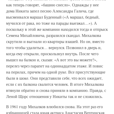
как теперь говорят, «башню снесло». Однажды у нее
дома Никита запел песню Александра Галича, где
высмеивался маршал Буденный («А маршал, бедный,
мучился от рака, но тоже на парады выезжал…»). А
поскольку в этой же компании находился тогда и отпрыск
Семена Михайловича, разразился скандал. Михалкова
скрутили и выгнали из квартиры взашей. Но он, вместо
того чтобы удалиться… вернулся. Позвонил в дверь и,
когда ему открыли, проскользнул внутрь. После чего
вышел на балкон и, сказав: «А вот это вы можете?»,
перелез через парапет на одиннадцатом этаже. И повис
на перилах, причем на одной руке. Все присутствующие
были в шоке. Они представили себе, что всех ожидает,
если с их балкона свалится человек. В итоге Михалкова
втянули обратно и снова приняли в компанию. Правда, с
Леной Щорс отношения у Никиты так и не сложились.
В 1961 году Михалков влюбился снова. На этот раз его
избранницей стала юная актриса Анастасия Вертинская,