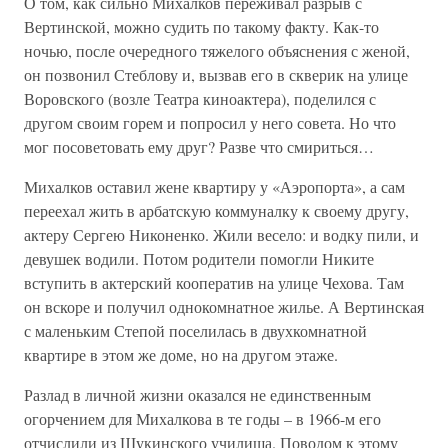
О том, как сильно Михалков переживал разрыв с
Вертинской, можно судить по такому факту. Как-то
ночью, после очередного тяжелого объяснения с женой,
он позвонил Стеблову и, вызвав его в скверик на улице
Воровского (возле Театра киноактера), поделился с
другом своим горем и попросил у него совета. Но что
мог посоветовать ему друг? Разве что смириться…
Михалков оставил жене квартиру у «Аэропорта», а сам
переехал жить в арбатскую коммуналку к своему другу,
актеру Сергею Никоненко. Жили весело: и водку пили, и
девушек водили. Потом родители помогли Никите
вступить в актерский кооператив на улице Чехова. Там
он вскоре и получил однокомнатное жилье. А Вертинская
с маленьким Степой поселилась в двухкомнатной
квартире в этом же доме, но на другом этаже.
Разлад в личной жизни оказался не единственным
огорчением для Михалкова в те годы – в 1966-м его
отчислили из Щукинского училища. Поводом к этому