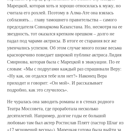
Марецкой, которая хоть и хорошо относилась к мужу, но
считала его рохлей. Поэтому в Алма-Ате она взялась
соблазнять… главу тамошнего правительства – самого
председателя Совнаркома Казахстана. Но, несмотря на ее
звездность, тот оказался крепким орешком – долго не
падал под чарами актрисы. В итоге ее старания все же
увенчались успехом. Об этом случае много позже весьма
красноречиво поведает широкой публике актриса Лидия
Смирнова, которая была с Марецкой в эвакуации. По ее
словам: «Мы с подругами каждый раз спрашивали Веру:
«Ну как, он отдался тебе или нет?» Наконец Вера
приходит и говорит: «Он мой». И рассказывает
подробно, как это случилось».
Не чуралась она заводить романы и в стенах родного
Театра Моссовета, где проработала несколько
десятилетий. Например, долгие годы ее большой
любовью там был актер Ростислав Плятт (пастор Шлаг из
«17 мгновений весны»). Марецкая готова была выйти за