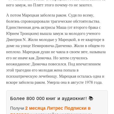
него замуж, но Плятт этого почему-то не захотел.
А потом Марецкая заболела раком. Судя по всему,
болезнь спровоцировали трагические обстоятельства.
Единственная дочь актрисы Маша (от второго брака с
Юрием Троицким) вышла замуж за молодого ученого
Дмитрия N. Жили молодые у Марецкой, в ее квартире в
доме на улице Немировича-Данченко. Жили в общем-то
неплохо. Марецкая души не чаяла в своем зяте, называла
его не иначе как Димочка. Но затем случилось
неожиданное: Димочка повесился. Под впечатлением
этой трагедии его молодая жена попала в
психиатрическую лечебницу. Марецкая осталась одна и
вскоре заболела раком. Умерла она в августе 1978 года.
Более 800 000 книг и аудиокниг! 📚
2 месяца Литрес Подписки в
Получи