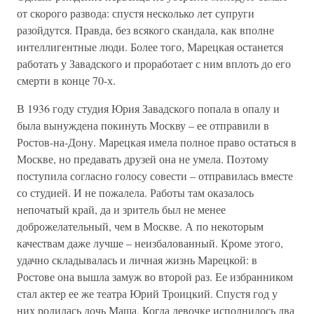
от скорого развода: спустя несколько лет супруги
разойдутся. Правда, без всякого скандала, как вполне
интеллигентные люди. Более того, Марецкая останется
работать у Завадского и проработает с ним вплоть до его
смерти в конце 70-х.
В 1936 году студия Юрия Завадского попала в опалу и
была вынуждена покинуть Москву – ее отправили в
Ростов-на-Дону. Марецкая имела полное право остаться в
Москве, но предавать друзей она не умела. Поэтому
поступила согласно голосу совести – отправилась вместе
со студией. И не пожалела. Работы там оказалось
непочатый край, да и зритель был не менее
доброжелательный, чем в Москве. А по некоторым
качествам даже лучше – неизбалованный. Кроме этого,
удачно складывалась и личная жизнь Марецкой: в
Ростове она вышла замуж во второй раз. Ее избранником
стал актер ее же театра Юрий Троицкий. Спустя год у
них родилась дочь Маша. Когда девочке исполнилось два