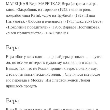
МАРЕЦКАЯ Вера МАРЕЦКАЯ Вера (актриса театра,
кино: «Закройщик из Торжка» (1925; главная роль –
домработница Катя), «Дом на Трубной» (1928; Паша
Питунова), «Любовь и ненависть» (1935; шахтерка Вера),
«Поколение победителей» (1936; Варвара Постникова),
«Член правительства» (1940; главная
Вера
Вера «Бог у всех один — провайдеры разные», — шутил
он, но все же интерес к иудаизму возник в его жизни.
Вышло так, что не Роман пришел к вере, а она к нему.
Это почти мистическая история… Случилось все после
его переезда в Москву. Им с первой женой Леной
пришлось продать
Вера
Вера В один из таких дней, когда я увлеченно писал, я