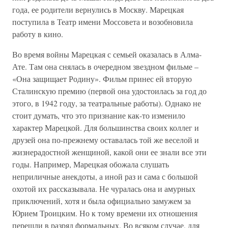
года, ее родители вернулись в Москву. Марецкая
поступила в Театр имени Моссовета и возобновила
работу в кино.
Во время войны Марецкая с семьей оказалась в Алма-
Ате. Там она снялась в очередном звездном фильме –
«Она защищает Родину». Фильм принес ей вторую
Сталинскую премию (первой она удостоилась за год до
этого, в 1942 году, за театральные работы). Однако не
стоит думать, что это признание как-то изменило
характер Марецкой. Для большинства своих коллег и
друзей она по-прежнему оставалась той же веселой и
жизнерадостной женщиной, какой они ее знали все эти
годы. Например, Марецкая обожала слушать
неприличные анекдоты, а иной раз и сама с большой
охотой их рассказывала. Не чуралась она и амурных
приключений, хотя и была официально замужем за
Юрием Троицким. Но к тому времени их отношения
перешли в разряд формальных. Во всяком случае, для