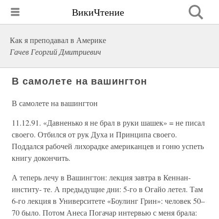
ВикиЧтение
Как я преподавал в Америке
Гачев Георгий Дмитриевич
В самолете на вашингтон
В самолете на вашингтон
11.12.91. «Давненько я не брал в руки шашек» = не писал
своего. Отбился от рук Духа и Принципа своего.
Поддался рабочей лихорадке американцев и гоню успеть
книгу докончить.
А теперь лечу в Вашингтон: лекция завтра в Кеннан-
институ- те. А предыдущие дни: 5-го в Огайо летел. Там
6-го лекция в Университете «Боулинг Грин»: человек 50–
70 было. Потом Анеса Погачар интервью с меня брала: