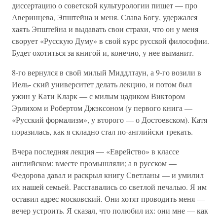
диссертацию о советской культурологии пишет — про
Аверинцева, Эпштейна и меня. Слава Богу, удержался
хаять Эпштейна и выдавать свои страхи, что он у меня
сворует «Русскую Думу» в свой курс русской философии.
Будет охотиться за книгой и, конечно, у нее выманит.
8-го вернулся в свой милый Миддлтаун, а 9-го возили в
Иель- ский университет делать лекцию, и потом был
ужин у Кати Кларк — с милым цадиком Виктором
Эрлихом и Робертом Джэксоном (у первого книга —
«Русский формализм», у второго — о Достоевском). Катя
поразилась, как я складно стал по-английски трекать.
Вчера последняя лекция — «Еврейство» в классе
английском: вместе промышляли; а в русском —
Федорова давал и раскрыл книгу Светланы — и умилил
их нашей семьей. Расставались со светлой печалью. Я им
оставил адрес московский. Они хотят проводить меня —
вечер устроить. Я сказал, что полюбил их: они мне — как