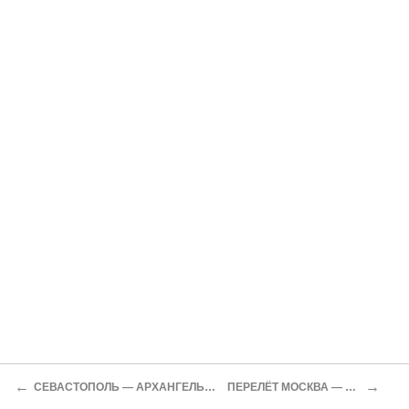
←
→
СЕВАСТОПОЛЬ — АРХАНГЕЛЬСК НА ГИДРОСАМОЛЁТЕ
ПЕРЕЛЁТ МОСКВА — ДАЛЬНИЙ ВОСТОК