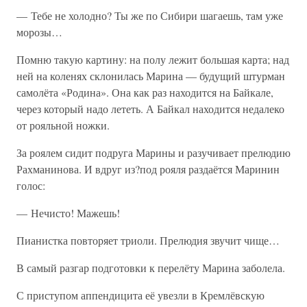
— Тебе не холодно? Ты же по Сибири шагаешь, там уже
морозы…
Помню такую картину: на полу лежит большая карта; над
ней на коленях склонилась Марина — будущий штурман
самолёта «Родина». Она как раз находится на Байкале,
через который надо лететь. А Байкал находится недалеко
от рояльной ножки.
За роялем сидит подруга Марины и разучивает прелюдию
Рахманинова. И вдруг из?под рояля раздаётся Маринин
голос:
— Нечисто! Мажешь!
Пианистка повторяет триоли. Прелюдия звучит чище…
В самый разгар подготовки к перелёту Марина заболела.
С приступом аппендицита её увезли в Кремлёвскую