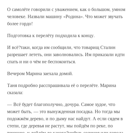
О самолёте говорили с уважением, как о большом, умном
человеке. Назвали машину «Родина». Что может звучать
более гордо!
Подготовка к перелёту подходила к концу.
И всё?таки, когда им сообщили, что товарищ Сталин
разрешает лететь, они заволновались. Им приказали идти
спать и ни о чём не беспокоиться.
Вечером Марина заехала домой.
Таня подробно расспрашивала её о перелёте. Марина
сказала:
— Всё будет благополучно, дочура. Самое худое, что
может быть, — это вынужденная посадка. Но тогда мы
подожжём дерево, и по дыму нас найдут. А если сядем в
степи, где деревья не растут, мы пойдём по реке, по
течению, и дойдём до какого?нибудь селения или города.