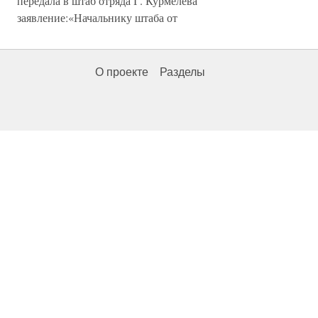
передала в штаб отряда Г. Курмелева
заявление:«Начальнику штаба от
О проекте
Разделы