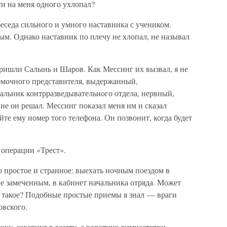
ти на меня одного ухлопал?
 беседа сильного и умного наставника с учеником.
ым. Однако наставник по плечу не хлопал, не называл
ришли Салынь и Шаров. Как Мессинг их вызвал, я не
омочного представителя, выдержанный,
льник контрразведывательного отдела, нервный,
е он решал. Мессинг показал меня им и сказал
айте ему номер того телефона. Он позвонит, когда будет
 операции «Трест».
о простое и странное: выехать ночным поездом в
е замеченным, в кабинет начальника отряда. Может
на такое? Подобные простые приемы я знал — враги
овского.
жку, завернул в газету, а воротник гимнастерки