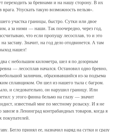
т переходить за бревнами и на нашу сторону. В их
в врага. Упускать такую возможность нельзя».
ашего участка границы, быстро. Сутки или двое
им, а за ними — наши. Так поочередно, через год,
ассчитываю, что если пропущу лесосплав, то и это
на заставу. Значит, на год дело отодвинется. А там
 выход нашел!
 два с небольшим километра, шел я по дозорным
бревна — лесосплав начался. Остановил одно бревно,
небольшой заливчик, образовавшийся из-за подъема
ким сплавщиком. Он шел из нашего тыла с багром.
ыло, и следовательно, он нарушил границу. Или
метил: у этого финна бельмо на глазу — значит
ндист, известный мне по местному розыску. И я не
о завозе в Ленинград контрабандных товаров, когда я
х покупателей.
аву. Бегло принял ее, назначил наряд на сутки и сразу