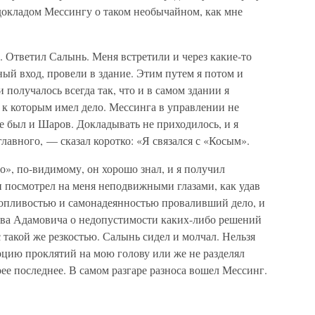
докладом Мессингу о таком необычайном, как мне
 Ответил Салынь. Меня встретили и через какие-то
ый вход, провели в здание. Этим путем я потом и
и получалось всегда так, что и в самом здании я
, к которым имел дело. Мессинга в управлении не
е был и Шаров. Докладывать не приходилось, и я
главного, — сказал коротко: «Я связался с «Косым».
о», по-видимому, он хорошо знал, и я получил
н посмотрел на меня неподвижными глазами, как удав
ропливостью и самонадеянностью проваливший дело, и
ава Адамовича о недопустимости каких-либо решений
 с такой же резкостью. Салынь сидел и молчал. Нельзя
рцию проклятий на мою голову или же не разделял
рее последнее. В самом разгаре разноса вошел Мессинг.