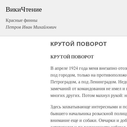
ВикиЧтение
Красные финны
Петров Иван Михайлович
КРУТОЙ ПОВОРОТ
КРУТОЙ ПОВОРОТ
В апреле 1924 года меня внезапно ото
под городом, только на противоположн
Петроградом, а под Ленинградом. Нед
замечаний от командования не имел и
многих других. Потом махнул рукой: н
Здесь захватывающе интересными и п
бывшего начальника розыскной полиц
внимание еще и собаки. Овчарки и до
остерегался и по возможности избегал