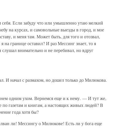
м себя. Если забуду что или умышленно утаю мелкий
ебу на курсах, и самовольные выезды в город, и мое
ставу, и меня там. Может быть, для того и отозвал,
 я на границе оставил? И раз Мессинг знает, то я
 слушал внимательно и не перебивал, но вдруг
. И начал с размахом, но дошел только до Милюкова.
ем одним ухом. Вернемся еще и к нему. — И тут же,
е по газетам и книгам, а настоящих живых людей? В
чение года хотя бы?
олван ли! Мессингу о Милюкове! Есть ли у бога еще