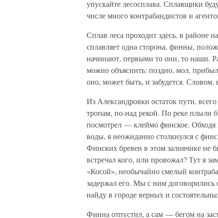
упускайте лесосплава. Сплавщики буду
числе много контрабандистов и агенто
Сплав леса проходит здесь, в районе н
сплавляет одна сторона, финны, полож
начинают, первыми то они, то наши. Р
можно объяснить: поздно, мол, прибыл 
оно, может быть, и забудется. Словом,
Из Александровки остаток пути, всего
тропам, по-над рекой. По реке плыли 
посмотрел — клеймо финское. Обходя 
воды, я неожиданно столкнулся с финс
Финских бревен в этом заливчике не б
встречал кого, или провожал? Тут я за
«Косой», необычайно смелый контраба
задержал его. Мы с ним договорились 
найду в городе верных и состоятельны
Финна отпустил, а сам — бегом на заст