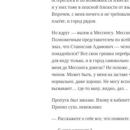
и у них тоже в опасной близости от я
Впрочем, с меня ничего и не требовал
платят, и город рядом.
Но вдруг — вызов к Мессингу. Мессин
Полномочным представителем по всей 
знал, что Станислав Адамович — челов
понадобился? Все свои грешки перебрал
для виду только, и в город самовольно
меня до Мессинга довели? Не похоже. 
чином. Может быть, у меня на заставе 
нормально, даже хорошо. Не могу всп
вызывают… где-то маху, видно, дал…
Пропуск был заказан. Вхожу в кабинет
Принял сухо, невежливо:
— Расскажите о себе все, что помните.
— С чего начинать?