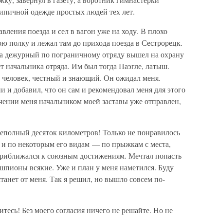
типичной одежде простых людей тех лет.
вления поезда и сел в вагон уже на ходу. В плохо
ю полку и лежал там до прихода поезда в Сестрорецк.
гда дежурный по пограничному отряду вышел на охрану
т начальника отряда. Им был тогда Паэгле, латыш.
 человек, честный и знающий. Он ожидал меня.
ии и добавил, что он сам и рекомендовал меня для этого
ачении меня начальником моей заставы уже отправлен,
неполный десяток километров! Только не понравилось
 и по некоторым его видам — по прыжкам с места,
приближался к союзным достижениям. Мечтал попасть
 шпионы всякие. Уже и план у меня наметился. Буду
танет от меня. Так я решил, но вышло совсем по-
тесь! Без моего согласия ничего не решайте. Но не