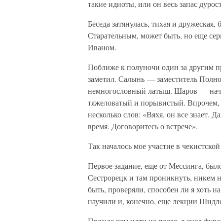
такие идиоты, или он весь запас дурос
Беседа затянулась, тихая и дружеская,
Старательным, может быть, но еще сер
Иваном.
Поближе к полуночи один за другим п
заметил. Салынь — заместитель Полн
немногословный латыш. Шаров — нача
тяжеловатый и порывистый. Впрочем, н
несколько слов: «Вяхя, он все знает. Д
время. Договоритесь о встрече».
Так началось мое участие в чекистской
Первое задание, еще от Мессинга, был
Сестрорецк и там проникнуть, никем н
быть, проверяли, способен ли я хоть 
научили и, конечно, еще лекции Шидл
Прежде чем идти на поезд, я снял фура