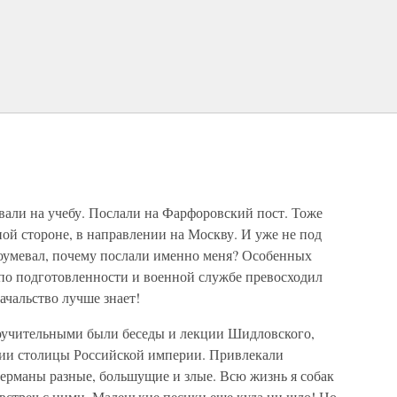
звали на учебу. Послали на Фарфоровский пост. Тоже
ой стороне, в направлении на Москву. И уже не под
оумевал, почему послали именно меня? Особенных
 по подготовленности и военной службе превосходил
ачальство лучше знает!
оучительными были беседы и лекции Шидловского,
ии столицы Российской империи. Привлекали
берманы разные, большущие и злые. Всю жизнь я собак
 встреч с ними. Маленькие песики еще куда ни шло! Но