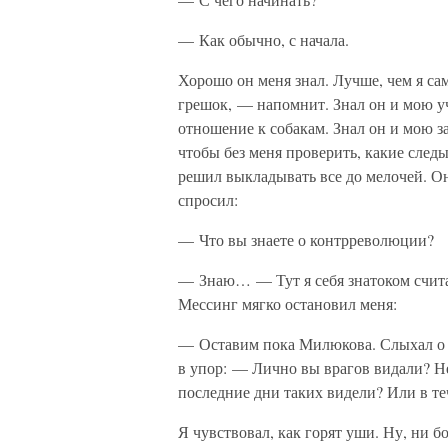
— Как обычно, с начала.
Хорошо он меня знал. Лучше, чем я са
грешок, — напомнит. Знал он и мою уч
отношение к собакам. Знал он и мою за
чтобы без меня проверить, какие следы
решил выкладывать все до мелочей. Он
спросил:
— Что вы знаете о контрреволюции?
— Знаю… — Тут я себя знатоком считал
Мессинг мягко остановил меня:
— Оставим пока Милюкова. Слыхал о н
в упор: — Лично вы врагов видали? Н
последние дни таких видели? Или в те
Я чувствовал, как горят уши. Ну, ни б