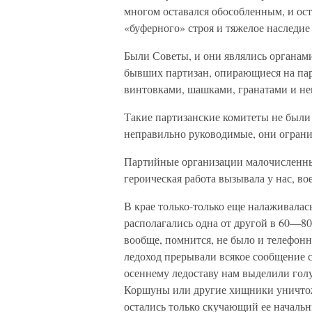
многом оставался обособленным, и ост
«буферного» строя и тяжелое наследие
Были Советы, и они являлись органами
бывших партизан, опирающиеся на пар
винтовками, шашками, гранатами и н
Такие партизанские комитеты не были 
неправильно руководимые, они ограни
Партийные организации малочисленны.
героическая работа вызывала у нас, в
В крае только-только еще налаживалас
располагались одна от другой в 60—8
вообще, помнится, не было и телефонн
ледоход прерывали всякое сообщение с
осеннему ледоставу нам выделили гол
Коршуны или другие хищники уничтожа
остались только скучающий ее начальни