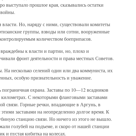
ро выступало прошлое края, сказывались остатки
 войны.
 власти. Но, наряду с ними, существовали комитеты
тизанские группы, взводы или сотни, вооруженные
еконтролируемым количеством боеприпасов.
враждебны к власти и партии, но, плохо и
чивали фронт деятельности и права местных Советов.
 На несколько селений один или два коммуниста, их
оенных, особую признательность и уважение.
ь пограничная охрана. Заставы по 10—12 всадников
0 километрах. С некоторыми фланговыми заставами
ой связи. Горные речки, впадающие в Аргунь, в
 этими заставами на неопределенно долгое время. К
убиную станцию связи. Но ничего из этого не вышло.
ли голубей на подъеме, и скоро от нашей станции
к и пустая кибитка на колесах.