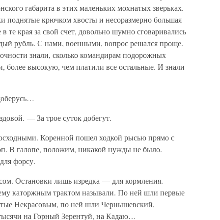
нского габарита в этих маленьких мохнатых зверьках.
зки поднятые крючком хвосты и несоразмерно большая
в те края за свой счет, довольно шумно сговаривались
дый рубль. С нами, военными, вопрос решался проще.
точности знали, сколько командирам подорожных
, более высокую, чем платили все остальные. И знали
 доберусь…
довой. — За трое суток добегут.
восходными. Коренной пошел ходкой рысью прямо с
оп. В галопе, положим, никакой нужды не было.
для форсу.
часом. Остановки лишь изредка — для кормления.
нему каторжным трактом называли. По ней шли первые
етые Некрасовым, по ней шли Чернышевский,
тысячи на Горный Зерентуй, на Кадаю…