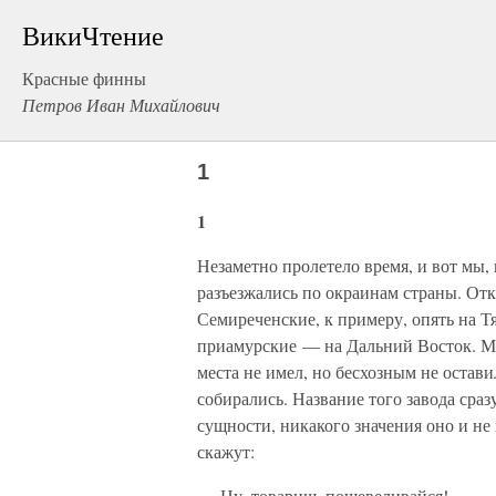
ВикиЧтение
Красные финны
Петров Иван Михайлович
1
1
Незаметно пролетело время, и вот м
разъезжались по окраинам страны. Отк
Семиреченские, к примеру, опять на Т
приамурские — на Дальний Восток. Мно
места не имел, но бесхозным не остави
собирались. Название того завода сразу
сущности, никакого значения оно и не
скажут:
— Ну, товарищ, пошевеливайся!