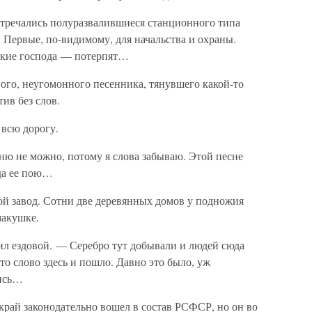
стречались полуразвалившиеся станционного типа
. Первые, по-видимому, для начальства и охраны.
икие господа — потерпят…
ого, неугомонного песенника, тянувшего какой-то
ив без слов.
всю дорогу.
ню не можно, потому я слова забываю. Этой песне
гда ее пою…
мой завод. Сотни две деревянных домов у подножия
макушке.
нил ездовой. — Серебро тут добывали и людей сюда
это слово здесь и пошло. Давно это было, уж
жись…
край законодательно вошел в состав РСФСР, но он во