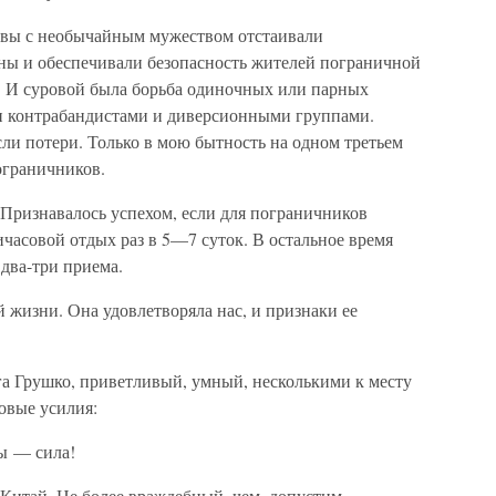
вы с необычайным мужеством отстаивали
ны и обеспечивали безопасность жителей пограничной
. И суровой была борьба одиночных или парных
 контрабандистами и диверсионными группами.
ли потери. Только в мою бытность на одном третьем
пограничников.
 Признавалось успехом, если для пограничников
часовой отдых раз в 5—7 суток. В остальное время
 два-три приема.
й жизни. Она удовлетворяла нас, и признаки ее
га Грушко, приветливый, умный, несколькими к месту
овые усилия:
ы — сила!
итай. Не более враждебный, чем, допустим,