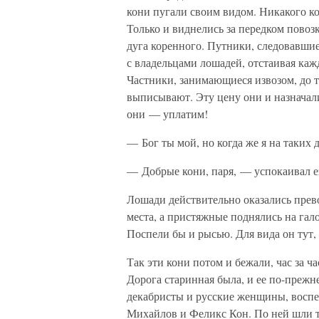
кони пугали своим видом. Никакого ко
Только и виднелись за передком пово
дуга коренного. Путники, следовавшие 
с владельцами лошадей, отстаивая каж
Частники, занимающиеся извозом, до 
выписывают. Эту цену они и назначали
они — уплатим!
— Бог ты мой, но когда же я на таких
— Добрые кони, паря, — успокаивал ез
Лошади действительно оказались пре
места, а пристяжные поднялись на гал
Поспели бы и рысью. Для вида он тут, 
Так эти кони потом и бежали, час за 
Дорога старинная была, и ее по-преж
декабристы и русские женщины, восп
Михайлов и Феликс Кон. По ней шли 