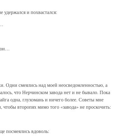
е удержался и похвастался:
о…
е он…
ки. Одни смеялись над моей неосведомленностью, а
алось, что Нерчинском завода нет и не бывало. Пока
тайга одна, глухомань и ничего более. Советы мне
, чтобы второпях мимо того «завода» не проскочить:
ще посмеялись вдоволь: