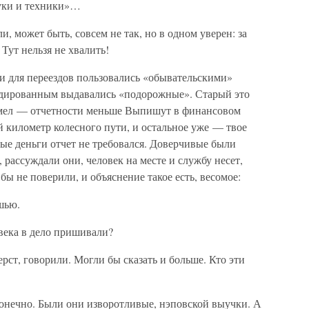
ауки и техники»…
, может быть, совсем не так, но в одном уверен: за
Тут нельзя не хвалить!
и для переездов пользовались «обывательскими»
ндированным выдавались «подорожные». Старый это
имел — отчетности меньше Выпишут в финансовом
 километр колесного пути, и остальное уже — твое
ые деньги отчет не требовался. Доверчивые были
 рассуждали они, человек на месте и службу несет,
ы не поверили, и объяснение такое есть, весомое:
шью.
века в дело пришивали?
рст, говорили. Могли бы сказать и больше. Кто эти
конечно. Были они изворотливые, нэповской выучки. А