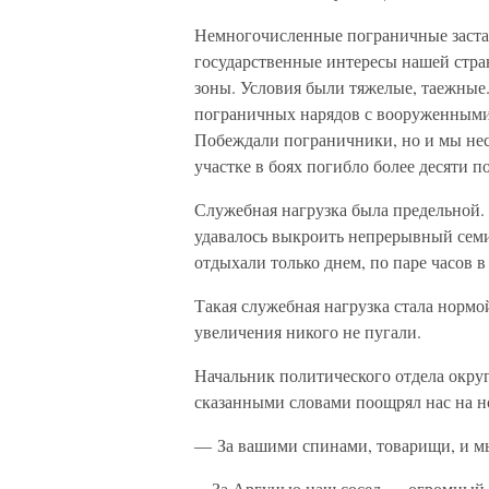
Немногочисленные пограничные заста
государственные интересы нашей стра
зоны. Условия были тяжелые, таежные
пограничных нарядов с вооруженными
Побеждали пограничники, но и мы нес
участке в боях погибло более десяти 
Служебная нагрузка была предельной.
удавалось выкроить непрерывный семи
отдыхали только днем, по паре часов в
Такая служебная нагрузка стала нормо
увеличения никого не пугали.
Начальник политического отдела окру
сказанными словами поощрял нас на н
— За вашими спинами, товарищи, и м
…За Аргунью наш сосед — огромный К