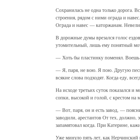
Сохранилась не одна только дорога. В
строения, рядом с ними ограда и навес
Ограда и навес — каторжанам. Невел
В дорожные думы врезался голос ездов
утомительный, лишь ему понятный мот
— Хоть бы пластинку поменял. Воешь 
— Я, паря, не вою. Я пою. Другую пес
всякие слова подходят. Когда еду, все
На исходе третьих суток показался и 
сопки, высокой и голой, с крестом на 
— Вот, паря, он и есть завод, — пояс
заводили, арестантов От тех, должно, 
запамятовал когда. При Катерине, ка
Уже минуло пять лет, как Нерчинский 