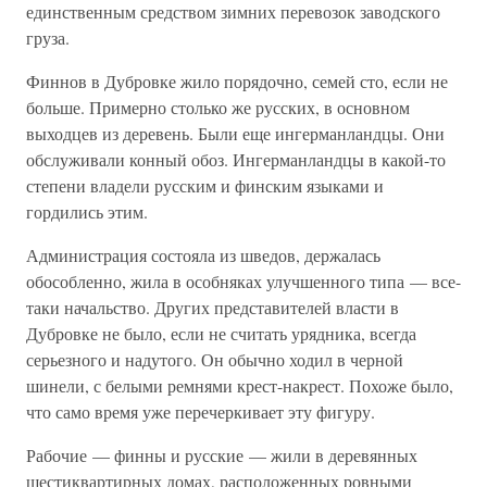
единственным средством зимних перевозок заводского
груза.
Финнов в Дубровке жило порядочно, семей сто, если не
больше. Примерно столько же русских, в основном
выходцев из деревень. Были еще ингерманландцы. Они
обслуживали конный обоз. Ингерманландцы в какой-то
степени владели русским и финским языками и
гордились этим.
Администрация состояла из шведов, держалась
обособленно, жила в особняках улучшенного типа — все-
таки начальство. Других представителей власти в
Дубровке не было, если не считать урядника, всегда
серьезного и надутого. Он обычно ходил в черной
шинели, с белыми ремнями крест-накрест. Похоже было,
что само время уже перечеркивает эту фигуру.
Рабочие — финны и русские — жили в деревянных
шестиквартирных домах, расположенных ровными