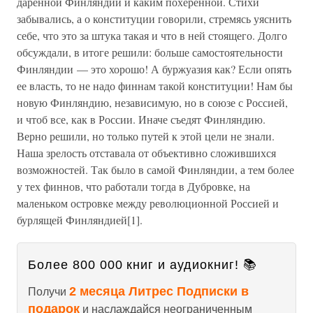
даренной Финляндии и каким похеренной. Стихи
забывались, а о конституции говорили, стремясь уяснить
себе, что это за штука такая и что в ней стоящего. Долго
обсуждали, в итоге решили: больше самостоятельности
Финляндии — это хорошо! А буржуазия как? Если опять
ее власть, то не надо финнам такой конституции! Нам бы
новую Финляндию, независимую, но в союзе с Россией,
и чтоб все, как в России. Иначе съедят Финляндию.
Верно решили, но только путей к этой цели не знали.
Наша зрелость отставала от объективно сложившихся
возможностей. Так было в самой Финляндии, а тем более
у тех финнов, что работали тогда в Дубровке, на
маленьком островке между революционной Россией и
бурлящей Финляндией[1].
Более 800 000 книг и аудиокниг! 📚
2 месяца Литрес Подписки в
Получи
подарок
и наслаждайся неограниченным