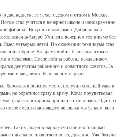
 в двенадцать лет уехал с дедом и отцом в Москву.
 Потом стал учиться в вечерней школе и одновременно
ной фабрике. Вступил в комсомол. Добровольно
мсомольска-на-Амуре. Учился в вечернем техникуме без
я. Имел четверых детей. По окончании техникума стал
бельной фабрике. Во время войны был сержантом и
ми и медалями. После войны работал начальником
ирался депутатом районного и областного советов. За
рденами и медалями. Был членом партии.
е, бросился в опасное место, получил сильный удар в
дьми, не обратился сразу к врачу. Когда почувствовал
он умер, на его похороны пришли сотни людей. Один из
ько после смерти настоящего человека мы узнаем, кого
ерен. Таких людей в народе считали настоящими
самое идеальное нравственное содержание. Уже будучи