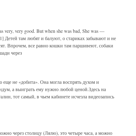
 very, very good. But when she was bad, She was —
11] Детей там любят и балуют, о стариках забывают и не
тят. Впрочем, все равно кошки там паршивеют, собаки
шади через
 еще не «добита». Она могла воспрять духом и
дум, а выиграть ему нужно любой ценой.Здесь на
алин, тот самый, в чьем кабинете исчезла видеозапись
ожно через столицу (Лялю), это четыре часа, а можно