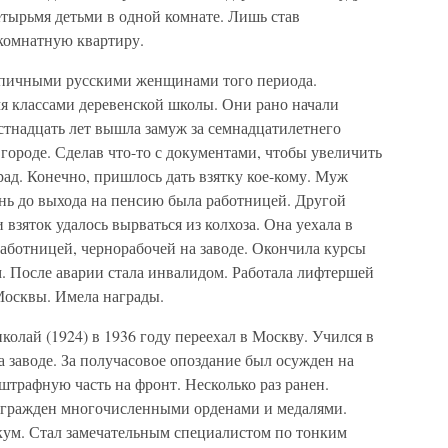
етырьмя детьми в одной комнате. Лишь став
комнатную квартиру.
ипичными русскими женщинами того периода.
я классами деревенской школы. Они рано начали
естнадцать лет вышла замуж за семнадцатилетнего
 городе. Сделав что-то с документами, чтобы увеличить
рад. Конечно, пришлось дать взятку кое-кому. Муж
знь до выхода на пенсию была работницей. Другой
и взяток удалось вырваться из колхоза. Она уехала в
аботницей, чернорабочей на заводе. Окончила курсы
. После аварии стала инвалидом. Работала лифтершей
Москвы. Имела награды.
колай (1924) в 1936 году переехал в Москву. Учился в
а заводе. За получасовое опоздание был осужден на
 штрафную часть на фронт. Несколько раз ранен.
агражден многочисленными орденами и медалями.
ум. Стал замечательным специалистом по тонким