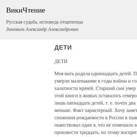
ВикиЧтение
Русская судьба, исповедь отщепенца
Зиновьев Александр Александрович
ДЕТИ
ДЕТИ
Моя мать родила одиннадцать детей. Пе
умерли маленькими в годы войны и гол
халатности врачей. Старший сын умер 
этой книги в живых оставалось семеро
лишь пятнадцать детей, т. е. почти два
меньше. Факт характерный. Хочу заме
снижения рождаемости в России в пьян
пьянствовал один я, что не помешало м
произвести тридцать, но этому воспре