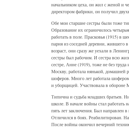
начальником цеха, он жил с женой и ч
директором фабрики, он получил двух
Обе мои старшие сестры были тоже т
Образование их ограничилось четырьм
работать в поле. Прасковья (1915) в ш
парня из соседней деревни, жившего в
возраст, они сразу же уехали в Ленинг
сестры был рабочим. И сестра всю жи
сестре, Анне (1919), тоже не без труда 
Москву, работала нянькой, домашней р
шоферов. Много лет работала шофером
и уборщицей. Участвовала в обороне 
Типична и судьба младших братьев. Ни
школе. В начале войны стал работать н
пять лет заключения. Был направлен в
Отличился в боях. Реабилитирован. Н
После войны окончил вечерний техник