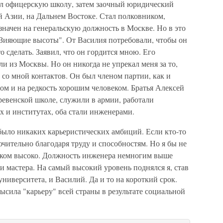
ил офицерскую школу, затем заочный юридический
й Азии, на Дальнем Востоке. Стал полковником,
начен на генеральскую должность в Москве. Но в это
 "Зияющие высоты". От Василия потребовали, чтобы он
о сделать. Заявил, что он гордится мною. Его
и из Москвы. Но он никогда не упрекал меня за то,
л со мной контактов. Он был членом партии, как и
ом и на редкость хорошим человеком. Братья Алексей
еревенской школе, служили в армии, работали
х и институтах, оба стали инженерами.
е было никаких карьеристических амбиций. Если кто-то
ючительно благодаря труду и способностям. Но я бы не
ишком высоко. Должность инженера немногим выше
 мастера. На самый высокий уровень поднялся я, став
иверситета, и Василий. Да и то на короткий срок.
ысила "карьеру" всей страны в результате социальной