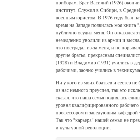
приборам. Брат Василий (1926) оконч
институт. Служил в Сибири, в Средне
военным юристом. В 1976 году был наз
время на Западе появилась моя книга
публично осудил меня. Он отказался эт
немедленно уволили из армии и выслал
что пострадал из-за меня, и не порыва
другие братья, прекрасным специалист
(1928) и Владимир (1931) учились в д
рабочими, заочно учились в техникума
Ни у кого из моих братьев и сестер н
из нас немного преуспел, так это искл
сказал, что наша семья поднялась сл
уровня квалифицированного рабочего и
профессором и заведующим кафедрой ун
Так что "карьера" нашей семьи не прев
и культурной революции.