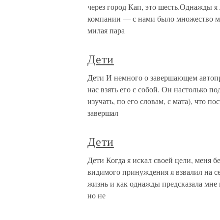
через город Кап, это шесть.Однажды я 
компании — с нами было множество мал
милая пара
Дети
Дети И немного о завершающем автопр
нас взять его с собой. Он настолько по
изучать, по его словам, с мата), что п
завершал
Дети
Дети Когда я искал своей цели, меня бе
видимого принуждения я взвалил на себ
жизнь и как однажды предсказала мне м
но не