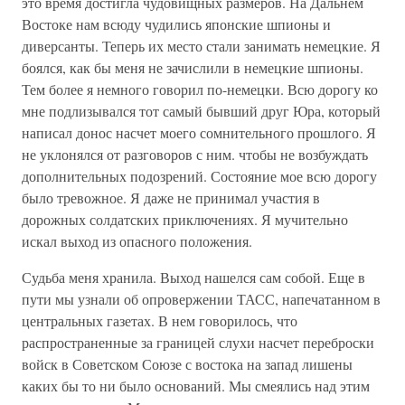
это время достигла чудовищных размеров. На Дальнем
Востоке нам всюду чудились японские шпионы и
диверсанты. Теперь их место стали занимать немецкие. Я
боялся, как бы меня не зачислили в немецкие шпионы.
Тем более я немного говорил по-немецки. Всю дорогу ко
мне подлизывался тот самый бывший друг Юра, который
написал донос насчет моего сомнительного прошлого. Я
не уклонялся от разговоров с ним. чтобы не возбуждать
дополнительных подозрений. Состояние мое всю дорогу
было тревожное. Я даже не принимал участия в
дорожных солдатских приключениях. Я мучительно
искал выход из опасного положения.
Судьба меня хранила. Выход нашелся сам собой. Еще в
пути мы узнали об опровержении ТАСС, напечатанном в
центральных газетах. В нем говорилось, что
распространенные за границей слухи насчет переброски
войск в Советском Союзе с востока на запад лишены
каких бы то ни было оснований. Мы смеялись над этим