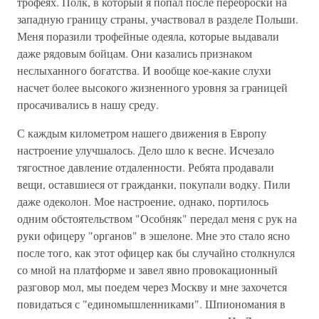
трофеях. Полк, в который я попал после переброски на
западную границу страны, участвовал в разделе Польши.
Меня поразили трофейные одеяла, которые выдавали
даже рядовым бойцам. Они казались признаком
неслыханного богатства. И вообще кое-какие слухи
насчет более высокого жизненного уровня за границей
просачивались в нашу среду.
С каждым километром нашего движения в Европу
настроение улучшалось. Дело шло к весне. Исчезало
тягостное давление отдаленности. Ребята продавали
вещи, оставшиеся от гражданки, покупали водку. Пили
даже одеколон. Мое настроение, однако, портилось
одним обстоятельством "Особняк" передал меня с рук на
руки офицеру "органов" в эшелоне. Мне это стало ясно
после того, как этот офицер как бы случайно столкнулся
со мной на платформе и завел явно провокационный
разговор мол, мы поедем через Москву и мне захочется
повидаться с "единомышленниками". Шпиономания в