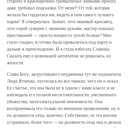
сторону и красноречиво гримасничал: кивками просил,
даже требовал подсказки. От меня?! От той, которая
желала бы гордиться им, видеть в нем самого лучшего
парня? Я отвернулась. Значит, этот мнимый красавец,
этот герой сумерек с липкими руками, мастер пошлых
приставаний — просто-напросто тупой болван? Мне
стало стыдно, я готова была провалиться под парту и
дальше в преисподнюю. И я стала избегать Славика.
Сказать ему о возникшей антипатии не решилась, из
жалости.
Слава Богу, загрустившего неудачника тут же подхватила
Люда Ятченко, пустилась во все тяжкие, чего он и искал.
Ее счастье, что она была не в одном с нами классе и не
наблюдала его полной несостоятельности, умственного
убожества, интеллектуальной никчемности. Она
воспринимала его только по внешним проявлениям, ну и
по должности отца, конечно. Собственно, ее это вполне
устраивало, более того — на должность отца она и делала