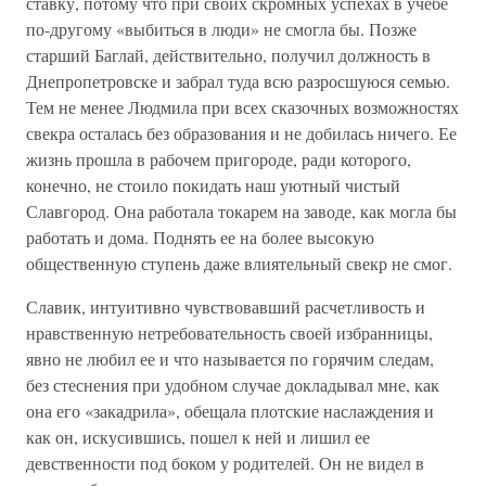
ставку, потому что при своих скромных успехах в учебе
по-другому «выбиться в люди» не смогла бы. Позже
старший Баглай, действительно, получил должность в
Днепропетровске и забрал туда всю разросшуюся семью.
Тем не менее Людмила при всех сказочных возможностях
свекра осталась без образования и не добилась ничего. Ее
жизнь прошла в рабочем пригороде, ради которого,
конечно, не стоило покидать наш уютный чистый
Славгород. Она работала токарем на заводе, как могла бы
работать и дома. Поднять ее на более высокую
общественную ступень даже влиятельный свекр не смог.
Славик, интуитивно чувствовавший расчетливость и
нравственную нетребовательность своей избранницы,
явно не любил ее и что называется по горячим следам,
без стеснения при удобном случае докладывал мне, как
она его «закадрила», обещала плотские наслаждения и
как он, искусившись, пошел к ней и лишил ее
девственности под боком у родителей. Он не видел в