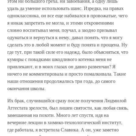
этом ни большого греха, ни завоевания, а одну лишь
удаль да умение использовать шанс. Изредка, на правах
одноклассника, он все еще набивался в провожатые, чего
я никак запретить не могла, и этими откровениями
словно воспитывал меня, поучал, а заодно призывал
одуматься и вернуться к нему, давал понять, что я могу
сделать это в любой момент и буду понята и прощена. Ну
где тут, при такой силе его надежд, было объясняться, что
кумиры с повадками шкодливого котенка меня не
привлекают, и в моих глазах он давно развенчан? Я
ничего не комментировала и просто помалкивала. Такие
наши отношения продолжались три года, до самого
окончания школы.
Их брак, случившийся сразу после получения Людмилой
Аттестата зрелости, был лишен святости, как любая связь,
замешанная на похоти. Много лет спустя, идя на
вечерние лекции в химико-технологический институт,
где работала, я встретила Славика. А он, уже заметно