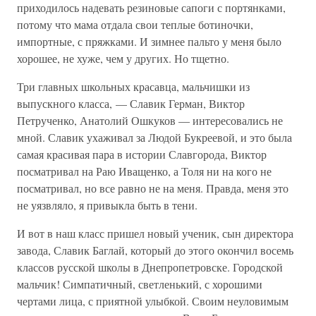
приходилось надевать резиновые сапоги с портянками,
потому что мама отдала свои теплые ботиночки,
импортные, с пряжками. И зимнее пальто у меня было
хорошее, не хуже, чем у других. Но тщетно.
Три главных школьных красавца, мальчишки из
выпускного класса, — Славик Герман, Виктор
Петрученко, Анатолий Ошкуков — интересовались не
мной. Славик ухаживал за Людой Букреевой, и это была
самая красивая пара в истории Славгорода, Виктор
посматривал на Раю Иващенко, а Толя ни на кого не
посматривал, но все равно не на меня. Правда, меня это
не уязвляло, я привыкла быть в тени.
И вот в наш класс пришел новый ученик, сын директора
завода, Славик Баглай, который до этого окончил восемь
классов русской школы в Днепропетровске. Городской
мальчик! Симпатичный, светленький, с хорошими
чертами лица, с приятной улыбкой. Своим неуловимым