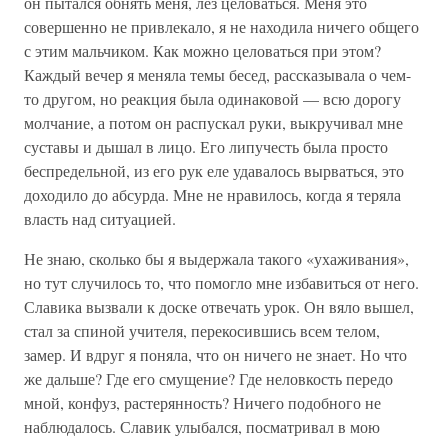
он пытался обнять меня, лез целоваться. Меня это
совершенно не привлекало, я не находила ничего общего
с этим мальчиком. Как можно целоваться при этом?
Каждый вечер я меняла темы бесед, рассказывала о чем-
то другом, но реакция была одинаковой — всю дорогу
молчание, а потом он распускал руки, выкручивал мне
суставы и дышал в лицо. Его липучесть была просто
беспредельной, из его рук еле удавалось вырваться, это
доходило до абсурда. Мне не нравилось, когда я теряла
власть над ситуацией.
Не знаю, сколько бы я выдержала такого «ухаживания»,
но тут случилось то, что помогло мне избавиться от него.
Славика вызвали к доске отвечать урок. Он вяло вышел,
стал за спиной учителя, перекосившись всем телом,
замер. И вдруг я поняла, что он ничего не знает. Но что
же дальше? Где его смущение? Где неловкость передо
мной, конфуз, растерянность? Ничего подобного не
наблюдалось. Славик улыбался, посматривал в мою