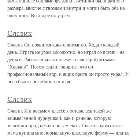
замызганные соплями фуфайки. Ботинки были разного
размера, многие с гвоздями внутри и могли быть оба на
одну ногу. Во дворе по утрам
Славик
Славик Он появился как-то внезапно. Ходил каждый
день. Играть не умел абсолютно, но играл со всеми - на
деньги. Расплачивался почему-то электробритвами
"Харькiв". Потом стали говорить, что он
профессиональный вор, и ящик бритв он просто украл. У
него были способности к игре,
Славик
Славик И в восьмом классе я оставалась такой же
зашмыганной дурнушкой, как и раньше, которую
мальчики продолжали не замечать.Только годом позже
мама купила мне нормальную школьную форму — платье