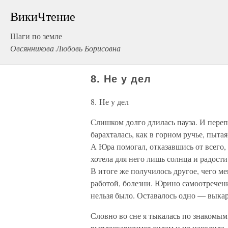
ВикиЧтение
Шаги по земле
Овсянникова Любовь Борисовна
8. Не у дел
8. Не у дел
Слишком долго длилась пауза. И пере
барахталась, как в горном ручье, пытая
А Юра помогал, отказавшись от всего, 
хотела для него лишь солнца и радости
В итоге же получилось другое, чего м
работой, болезни. Юрино самоотречени
нельзя было. Оставалось одно — выкар
Словно во сне я тыкалась по знакомым
выплескавшимся силам и не находила. 