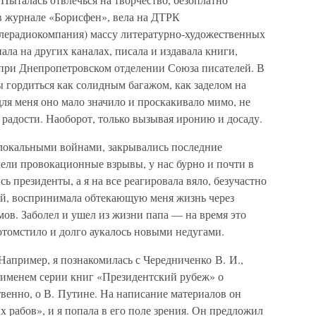
 в журнале «Борисфен», вела на ДТРК
елерадиокомпания) массу литературно-художественных
ала на других каналах, писала и издавала книги,
при Днепропетровском отделении Союза писателей. В
 гордиться как солидным багажом, как заделом на
ля меня оно мало значило и проскакивало мимо, не
радости. Наоборот, только вызывая иронию и досаду.
локальными войнами, закрывались последние
ели провокационные взрывы, у нас бурно и почти в
 президенты, а я на все реагировала вяло, безучастно
ий, воспринимала обтекающую меня жизнь через
ов. Заболел и ушел из жизни папа — на время это
отомстило и долго аукалось новыми недугами.
 Например, я познакомилась с Чередниченко В. И.,
именем серии книг «Президентский рубеж» о
венно, о В. Путине. На написание материалов он
 рабов», и я попала в его поле зрения. Он предложил