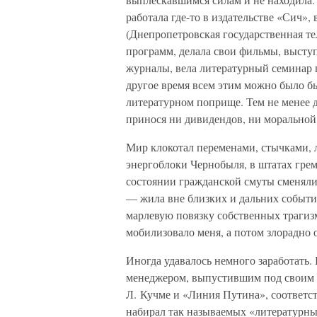
работала где-то в издательстве «Сич»,
(Днепропетровская государственная т
программ, делала свои фильмы, выступ
журналы, вела литературный семинар 
другое время всем этим можно было бы
литературном поприще. Тем не менее д
принося ни дивидендов, ни моральной 
Мир клокотал переменами, стычками, 
энергоблоки Чернобыля, в штатах грем
состоянии гражданской смуты сменялись
— жила вне близких и дальних событ
марлевую повязку собственных трагизм
мобилизовало меня, а потом злорадно 
Иногда удавалось немного заработать.
менеджером, выпустившим под своим 
Л. Кучме и «Линия Путина», соответст
набирал так называемых «литературных