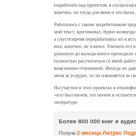
поработать над проектом, я согласилась
конечно, но тогда для меня и это были 
Работалось с таким захребетником тру
мой текст, критиковал, бурно возмущал
а спустя время перерабатывал их и вста
них, конечно, не платил. Уличить его 
рукописи до выхода книги проходило з
полностью рассчитаться со мной работ
выяснению отношений. Иногда он даже
меня за усердие, то ли извиняется за с
На участии в этих проектах я отшлифо
«кто был ничем, тот ничем и останетс
литературе.
Более 800 000 книг и аудио
2 месяца Литрес Под
Получи