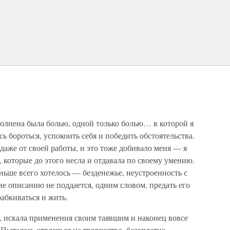
полнена была болью, одной только болью… в которой я
сь бороться, успокоить себя и победить обстоятельства.
даже от своей работы, и это тоже добивало меня — я
, которые до этого несла и отдавала по своему умению.
еньше всего хотелось — безденежье, неустроенность с
е описанию не поддается, одним словом, предать его
абкиваться и жить.
, искала применения своим таявшим и наконец вовсе
Пыталась отвлечься на творчество, безоплатно