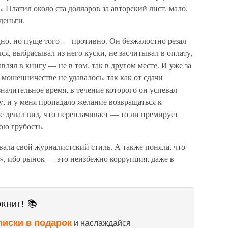
. Платил около ста долларов за авторский лист, мало,
деньги.
дно, но пуще того — противно. Он безжалостно резал
ся, выбрасывал из него куски, не засчитывал в оплату,
влял в книгу — не в том, так в другом месте. И уже за
в мошенничестве не удавалось, так как от сдачи
начительное время, в течение которого он успевал
у, и у меня пропадало желание возвращаться к
 делал вид, что переплачивает — то ли премирует
вою грубость.
вала свой журналистский стиль. А также поняла, что
я», ибо рынок — это неизбежно коррупция, даже в
книг! 📚
писки в подарок
и наслаждайся