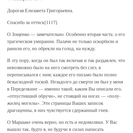
Дорогая Елизавета Григорьевна.
Спасибо за оттиск[1117].
О Зощенко — замечательно. Особенно вторая часть: о его
трагическом умирании. Палачи не только оскорбили и
ранили его, но обрекли на голод, на нужду.
В эту пору, когда он был так величав и так раздавлен, что
невозможно было на него смотреть без слез, я
переписывался с ним; каждое его письмо было полно
безысходной тоской. Незадолго до смерти он был у меня
в Переделкине — именно такой, каким Вы описали его,
«отпустивший обручи», не стоящий на ногах — «полу-
жилец могилы». Эти страницы Ваших записок
драгоценны, в них чувствуется сдержанный гнев.
О Маршаке очень верно, но есть и недомолвки. У Вас
вышло так, будто я, не будучи в силах написать