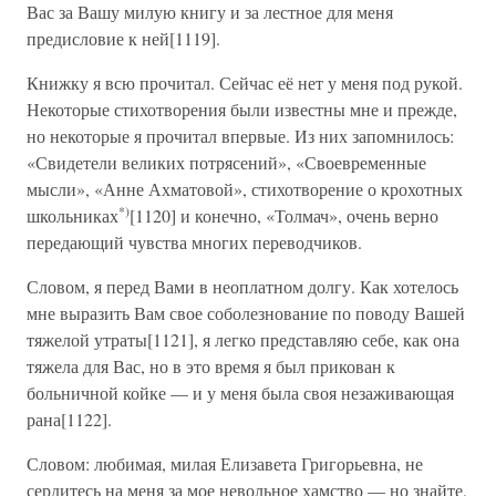
Вас за Вашу милую книгу и за лестное для меня
предисловие к ней[1119].
Книжку я всю прочитал. Сейчас её нет у меня под рукой.
Некоторые стихотворения были известны мне и прежде,
но некоторые я прочитал впервые. Из них запомнилось:
«Свидетели великих потрясений», «Своевременные
мысли», «Анне Ахматовой», стихотворение о крохотных
*)
школьниках
[1120] и конечно, «Толмач», очень верно
передающий чувства многих переводчиков.
Словом, я перед Вами в неоплатном долгу. Как хотелось
мне выразить Вам свое соболезнование по поводу Вашей
тяжелой утраты[1121], я легко представляю себе, как она
тяжела для Вас, но в это время я был прикован к
больничной койке — и у меня была своя незаживающая
рана[1122].
Словом: любимая, милая Елизавета Григорьевна, не
сердитесь на меня за мое невольное хамство — но знайте,