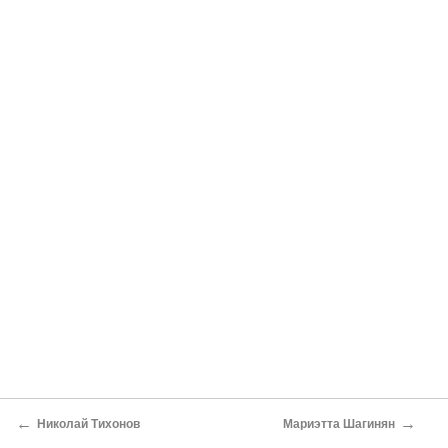
←
→
Николай Тихонов
Мариэтта Шагинян