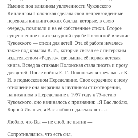
Именно под влиянием увлеченности Чуковского
Киплингом Полонская сделала свои непревзойденные
переводы киплинговских баллад, которые, в свою
очередь, повлияли и на её собственные стихи. Второе
существенное в литературной судьбе Полонской влияние
Чуковского — стихи для детей. Эта её работа началась
также под крылом К. И., который связал её с питерским
издательством «Радуга», где вышла её первая детская
книга. Вслед за стихами Полонская стала писать и прозу
для детей. После войны Е. Г. Полонская встречалась с К.
И. в подмосковном Переделкине. Свое сердечное к нему
отношение она выразила в шутливом стихотворении,
написанном в Переделкине в 1957 году к 75-летию
Чуковского; оно начиналось с признания: «Я Вас люблю,
Корней Иваныч, я Вас люблю с далеких лет…»
Люблю, что Вы — не сноб, не нытик —
Сопротивлялись, что есть сил,