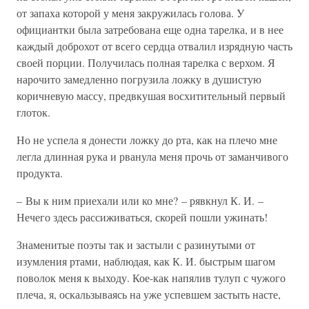
от запаха которой у меня закружилась голова. У
официантки была затребована еще одна тарелка, и в нее
каждый доброхот от всего сердца отвалил изрядную часть
своей порции. Получилась полная тарелка с верхом. Я
нарочито замедленно погрузила ложку в душистую
коричневую массу, предвкушая восхитительный первый
глоток.
Но не успела я донести ложку до рта, как на плечо мне
легла длинная рука и рванула меня прочь от заманчивого
продукта.
– Вы к ним приехали или ко мне? – рявкнул К. И. –
Нечего здесь рассиживаться, скорей пошли ужинать!
Знаменитые поэты так и застыли с разинутыми от
изумления ртами, наблюдая, как К. И. быстрым шагом
поволок меня к выходу. Кое-как напялив тулуп с чужого
плеча, я, оскальзываясь на уже успевшем застыть насте,