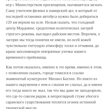
игр с Министерством просвещения, пытавшегося загнать
Сашу учителем физики в памирский аул, в который от
последней остановки автобуса нужно было добираться
120 км верхом на осле. Нельзя сказать, что голодный
центр Мордовии, средоточия политических лагерей
строгого режима, выглядел райским местом. Впрочем, о
лагерях мы тогда понятия не имели, но всей кожей
чувствовали гнетущую атмосферу тоски и отчаяния, до
крыш заполняющую невзрачные улочки нашего
временного прибежища.
Как потом оказалось, именно в это время, именно в этом,
с позволения сказать, городе томился в ссылке
знаменитый культуролог Михаил Бахтин. Но никто из
нашего окружения о нем и слыхом не слыхал, да и имени
его тогда никто не знал, так что мы даже не заподозрили,
что где-то совсем рядом, в непроглядной стуже убогого
саранского существования теплится огонек истинной
творческой мысли.