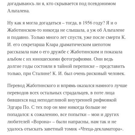
догадываюсь ли я, кто скрывается под псевдонимом
Альталена.
Ну как я могла догадаться – тогда, в 1956 году? Я и о
Жаботинском-то никогда не слышала, а уж об Альталене
и подавно. Только много лет спустя, уже после смерти К.
И. его секретарша Клара драматическим шепотом
рассказала нам о его дружбе с Жаботинским и показала
альбом с их юношескими фотографиями. Они ведь
долгие годы состояли в тайной переписке – представить
только, при Сталине! К. И. был очень рисковый человек.
Перевод Жаботинского и впрямь оказался намного лучше
переводов всех остальных страдальцев, в поте лица
бившихся над неподатливой внутренней рифмовкой
Эдгара По. С тех пор он мне никогда больше не
попадался: к сожалению, все попытки – мои и других
любителей «Ворона» – были напрасны, нам так и не
удалось отыскать заветный томик «Чтеца-декламатора».