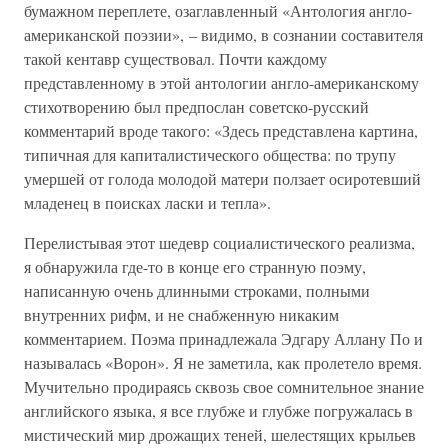
бумажном переплете, озаглавленный «Антология англо-
американской поэзии», – видимо, в сознании составителя
такой кентавр существовал. Почти каждому
представленному в этой антологии англо-американскому
стихотворению был предпослан советско-русский
комментарий вроде такого: «Здесь представлена картина,
типичная для капиталистического общества: по трупу
умершей от голода молодой матери ползает осиротевший
младенец в поисках ласки и тепла».
Перелистывая этот шедевр социалистического реализма,
я обнаружила где-то в конце его странную поэму,
написанную очень длинными строками, полными
внутренних рифм, и не снабженную никаким
комментарием. Поэма принадлежала Эдгару Аллану По и
называлась «Ворон». Я не заметила, как пролетело время.
Мучительно продираясь сквозь свое сомнительное знание
английского языка, я все глубже и глубже погружалась в
мистический мир дрожащих теней, шелестящих крыльев