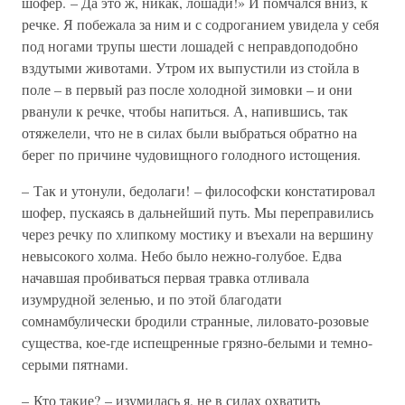
шофер. – Да это ж, никак, лошади!» И помчался вниз, к
речке. Я побежала за ним и с содроганием увидела у себя
под ногами трупы шести лошадей с неправдоподобно
вздутыми животами. Утром их выпустили из стойла в
поле – в первый раз после холодной зимовки – и они
рванули к речке, чтобы напиться. А, напившись, так
отяжелели, что не в силах были выбраться обратно на
берег по причине чудовищного голодного истощения.
– Так и утонули, бедолаги! – философски констатировал
шофер, пускаясь в дальнейший путь. Мы переправились
через речку по хлипкому мостику и въехали на вершину
невысокого холма. Небо было нежно-голубое. Едва
начавшая пробиваться первая травка отливала
изумрудной зеленью, и по этой благодати
сомнамбулически бродили странные, лиловато-розовые
существа, кое-где испещренные грязно-белыми и темно-
серыми пятнами.
– Кто такие? – изумилась я, не в силах охватить