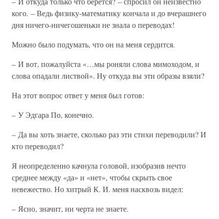
– И откуда только что берется? – спросил он неизвестно
кого. – Ведь физику-математику кончала и до вчерашнего
дня ничего-ничегошеньки не знала о переводах!
Можно было подумать, что он на меня сердится.
– И вот, пожалуйста «…мы роняли слова мимоходом, и
слова опадали листвой». Ну откуда вы эти образы взяли?
На этот вопрос ответ у меня был готов:
– У Эдгара По, конечно.
– Да вы хоть знаете, сколько раз эти стихи переводили? И
кто переводил?
Я неопределенно качнула головой, изобразив нечто
среднее между «да» и «нет», чтобы скрыть свое
невежество. Но хитрый К. И. меня насквозь видел:
– Ясно, значит, ни черта не знаете.