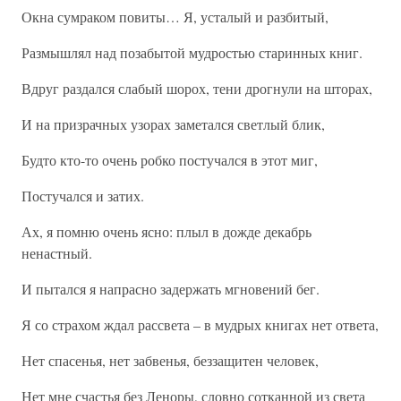
Окна сумраком повиты… Я, усталый и разбитый,
Размышлял над позабытой мудростью старинных книг.
Вдруг раздался слабый шорох, тени дрогнули на шторах,
И на призрачных узорах заметался светлый блик,
Будто кто-то очень робко постучался в этот миг,
Постучался и затих.
Ах, я помню очень ясно: плыл в дожде декабрь
ненастный.
И пытался я напрасно задержать мгновений бег.
Я со страхом ждал рассвета – в мудрых книгах нет ответа,
Нет спасенья, нет забвенья, беззащитен человек,
Нет мне счастья без Леноры, словно сотканной из света