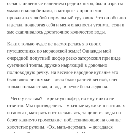
осчастливленные наличием средних школ, были изрыты
ямами и колдобинами, в которые запросто мог
провалиться любой нормальный грузовик. Что он обычно
и делал, подвергая себя и меня опасности утонуть, если в
яме скапливалось достаточное количество воды.
Каких только чудес не насмотрелась я в своих
путешествиях по мордовской земле! Однажды мой
очередной попутный шофер резко затормозил при виде
суетливой толпы, дружно ныряющей в довольно
полноводную речку. На веселое народное купанье это
было явно не похоже – дело было ранней весной, снег
только-только стаял, и вода в речке была ледяная.
– Чего у вас там? – крикнул шофер, но ему никто не
ответил. Мы пригляделись – мрачные мужики в ватниках
и сапогах, матерясь и отплевываясь, тащили из воды на
берег какие-то громоздкие, поблескивающие на солнце
хвостатые рулоны. «Эх, мать-перемать! – догадался