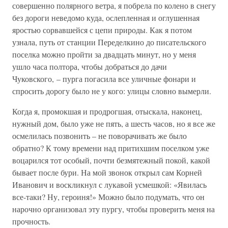
совершенно полярного ветра, я побрела по колено в снегу
без дороги неведомо куда, ослепленная и оглушенная
яростью сорвавшейся с цепи природы. Как я потом
узнала, путь от станции Переделкино до писательского
поселка можно пройти за двадцать минут, но у меня
ушло часа полтора, чтобы добраться до дачи
Чуковского, – пурга погасила все уличные фонари и
спросить дорогу было не у кого: улицы словно вымерли.
Когда я, промокшая и продрогшая, отыскала, наконец,
нужный дом, было уже не пять, а шесть часов, но я все же
осмелилась позвонить – не поворачивать же было
обратно? К тому времени над притихшим поселком уже
воцарился тот особый, почти безмятежный покой, какой
бывает после бури. На мой звонок открыл сам Корней
Иванович и воскликнул с лукавой усмешкой: «Явилась
все-таки? Ну, героиня!» Можно было подумать, что он
нарочно организовал эту пургу, чтобы проверить меня на
прочность.