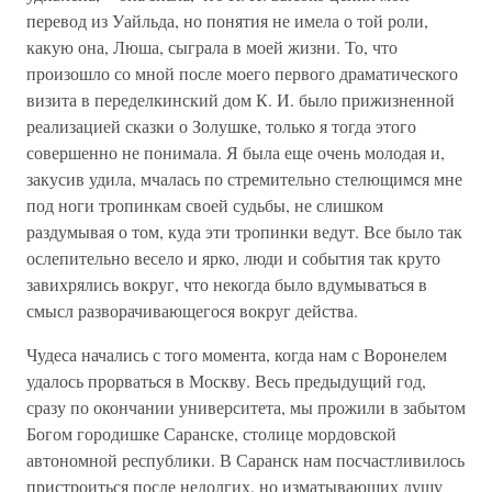
перевод из Уайльда, но понятия не имела о той роли,
какую она, Люша, сыграла в моей жизни. То, что
произошло со мной после моего первого драматического
визита в переделкинский дом К. И. было прижизненной
реализацией сказки о Золушке, только я тогда этого
совершенно не понимала. Я была еще очень молодая и,
закусив удила, мчалась по стремительно стелющимся мне
под ноги тропинкам своей судьбы, не слишком
раздумывая о том, куда эти тропинки ведут. Все было так
ослепительно весело и ярко, люди и события так круто
завихрялись вокруг, что некогда было вдумываться в
смысл разворачивающегося вокруг действа.
Чудеса начались с того момента, когда нам с Воронелем
удалось прорваться в Москву. Весь предыдущий год,
сразу по окончании университета, мы прожили в забытом
Богом городишке Саранске, столице мордовской
автономной республики. В Саранск нам посчастливилось
пристроиться после недолгих, но изматывающих душу