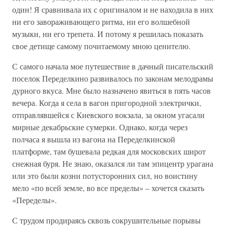
один! Я сравнивала их с оригиналом и не находила в них
ни его завораживающего ритма, ни его волшебной
музыки, ни его трепета. И потому я решилась показать
свое детище самому почитаемому мною ценителю.
С самого начала мое путешествие в дачный писательский
поселок Переделкино развивалось по законам мелодрамы
дурного вкуса. Мне было назначено явиться в пять часов
вечера. Когда я села в вагон пригородной электрички,
отправлявшейся с Киевского вокзала, за окном угасали
мирные декабрьские сумерки. Однако, когда через
полчаса я вышла из вагона на Переделкинской
платформе, там бушевала редкая для московских широт
снежная буря. Не знаю, оказался ли там эпицентр урагана
или это были козни потусторонних сил, но воистину
мело «по всей земле, во все пределы» – хочется сказать
«Переделы».
С трудом продираясь сквозь сокрушительные порывы