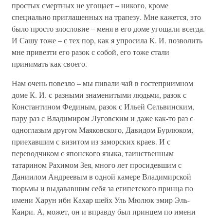
простых смертных не угощает – никого, кроме
специально приглашенных на трапезу. Мне кажется, это
было просто злословие – меня в его доме угощали всегда.
И Сашу тоже – с тех пор, как я упросила К. И. позволить
мне привезти его разок с собой, его тоже стали
принимать как своего.
Нам очень повезло – мы пивали чай в гостеприимном
доме К. И. с разными знаменитыми людьми, разок с
Константином Фединым, разок с Ильей Сельвинским,
пару раз с Владимиром Луговским и даже как-то раз с
одноглазым другом Маяковского, Давидом Бурлюком,
приехавшим с визитом из заморских краев. И с
переводчиком с японского языка, таинственным
татарином Рахимом Зея, много лет просидевшим с
Даниилом Андреевым в одной камере Владимирской
тюрьмы и выдававшим себя за египетского принца по
имени Харун ибн Кахар шейх Уль Мюлюк эмир Эль-
Каири. А, может, он и вправду был принцем по имени