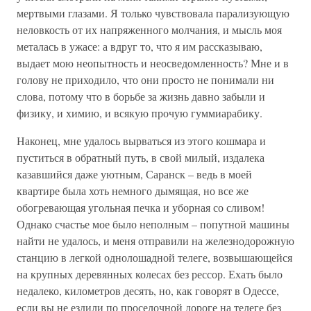
мертвыми глазами. Я только чувствовала парализующую
неловкость от их напряженного молчания, и мысль моя
металась в ужасе: а вдруг то, что я им рассказываю,
выдает мою неопытность и неосведомленность? Мне и в
голову не приходило, что они просто не понимали ни
слова, потому что в борьбе за жизнь давно забыли и
физику, и химию, и всякую прочую гуммиарабику.
Наконец, мне удалось вырваться из этого кошмара и
пуститься в обратный путь, в свой милый, издалека
казавшийся даже уютным, Саранск – ведь в моей
квартире была хоть немного дымящая, но все же
обогревающая угольная печка и уборная со сливом!
Однако счастье мое было неполным – попутной машины
найти не удалось, и меня отправили на железнодорожную
станцию в легкой однолошадной телеге, возвышающейся
на крупных деревянных колесах без рессор. Ехать было
недалеко, километров десять, но, как говорят в Одессе,
если вы не ездили по проселочной дороге на телеге без