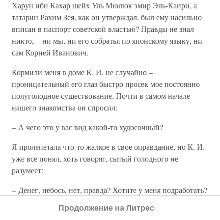
Харун ибн Кахар шейх Уль Мюлюк эмир Эль-Каири, а
татарин Рахим Зея, как он утверждал, был ему насильно
вписан в паспорт советской властью? Правды не знал
никто, – ни мы, ни его собратья по японскому языку, ни
сам Корней Иванович.
Кормили меня в доме К. И. не случайно –
проницательный его глаз быстро просек мое постоянно
полуголодное существование. Почти в самом начале
нашего знакомства он спросил:
– А чего это у вас вид какой-то худосочный?
Я пролепетала что-то жалкое в свое оправдание, но К. И.
уже все понял, хоть говорят, сытый голодного не
разумеет:
– Денег, небось, нет, правда? Хотите у меня подработать?
Я тут книгу готовлю по теории перевода, вот вы и
Продолжение на Литрес
проведите для меня сравнительный анализ разных