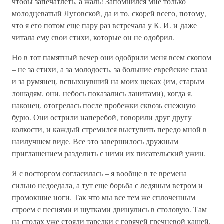
чтобы запечатлеть, а жаль! Запомнился мне только
молодцеватый Луговской, да и то, скорей всего, потому,
что я его потом еще пару раз встречала у К. И. и даже
читала ему свои стихи, которые он не одобрил.
Но в тот памятный вечер они одобрили меня всем скопом
– не за стихи, а за молодость, за большие еврейские глаза
и за румянец, вспыхнувший на моих щеках (им, старым
лошадям, они, небось показались ланитами), когда я,
наконец, отогрелась после пробежки сквозь снежную
бурю. Они острили наперебой, говорили друг другу
колкости, и каждый стремился выступить передо мной в
наилучшем виде. Все это завершилось дружным
приглашением разделить с ними их писательский ужин.
Я с восторгом согласилась – я вообще в те времена
сильно недоедала, а тут еще борьба с ледяным ветром и
промокшие ноги. Так что мы все тем же сплоченным
строем с песнями и шутками двинулись в столовую. Там
на столах уже стояли тарелки с горячей гречневой кашей,