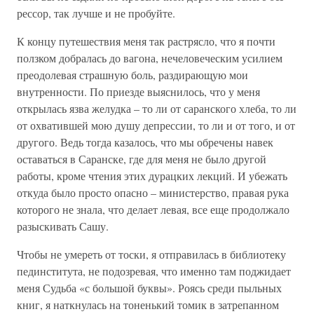
рессор, так лучше и не пробуйте.
К концу путешествия меня так растрясло, что я почти
ползком добралась до вагона, нечеловеческим усилием
преодолевая страшную боль, раздирающую мои
внутренности. По приезде выяснилось, что у меня
открылась язва желудка – то ли от саранского хлеба, то ли
от охватившей мою душу депрессии, то ли и от того, и от
другого. Ведь тогда казалось, что мы обречены навек
оставаться в Саранске, где для меня не было другой
работы, кроме чтения этих дурацких лекций. И убежать
откуда было просто опасно – министерство, правая рука
которого не знала, что делает левая, все еще продолжало
разыскивать Сашу.
Чтобы не умереть от тоски, я отправилась в библиотеку
пединститута, не подозревая, что именно там поджидает
меня Судьба «с большой буквы». Роясь среди пыльных
книг, я наткнулась на тоненький томик в затрепанном