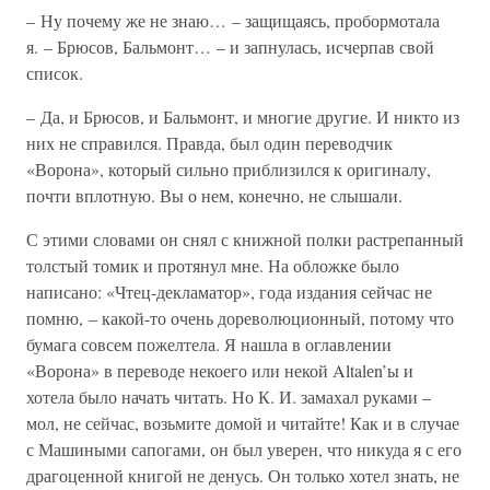
– Ну почему же не знаю… – защищаясь, пробормотала
я. – Брюсов, Бальмонт… – и запнулась, исчерпав свой
список.
– Да, и Брюсов, и Бальмонт, и многие другие. И никто из
них не справился. Правда, был один переводчик
«Ворона», который сильно приблизился к оригиналу,
почти вплотную. Вы о нем, конечно, не слышали.
С этими словами он снял с книжной полки растрепанный
толстый томик и протянул мне. На обложке было
написано: «Чтец-декламатор», года издания сейчас не
помню, – какой-то очень дореволюционный, потому что
бумага совсем пожелтела. Я нашла в оглавлении
«Ворона» в переводе некоего или некой Altalеn’ы и
хотела было начать читать. Но К. И. замахал руками –
мол, не сейчас, возьмите домой и читайте! Как и в случае
с Машиными сапогами, он был уверен, что никуда я с его
драгоценной книгой не денусь. Он только хотел знать, не