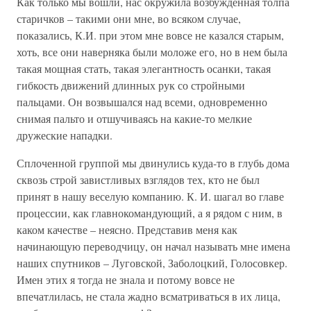
Как только мы вошли, нас окружила возбужденная толпа
старичков – такими они мне, во всяком случае,
показались, К.И. при этом мне вовсе не казался старым,
хоть, все они наверняка были моложе его, но в нем была
такая мощная стать, такая элегантность осанки, такая
гибкость движений длинных рук со стройными
пальцами. Он возвышался над всеми, одновременно
снимая пальто и отшучиваясь на какие-то мелкие
дружеские нападки.
Сплоченной группой мы двинулись куда-то в глубь дома
сквозь строй завистливых взглядов тех, кто не был
принят в нашу веселую компанию. К. И. шагал во главе
процессии, как главнокомандующий, а я рядом с ним, в
каком качестве – неясно. Представив меня как
начинающую переводчицу, он начал называть мне имена
наших спутников – Луговской, Заболоцкий, Голосовкер.
Имен этих я тогда не знала и потому вовсе не
впечатлилась, не стала жадно всматриваться в их лица,