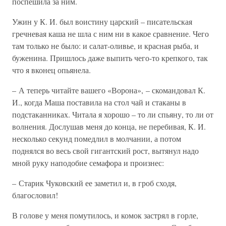
поспешила за ним.
Ужин у К. И. был воистину царский – писательская
гречневая каша не шла с ним ни в какое сравнение. Чего
там только не было: и салат-оливье, и красная рыба, и
буженина. Пришлось даже выпить чего-то крепкого, так
что я вконец опьянела.
– А теперь читайте вашего «Ворона», – скомандовал К.
И., когда Маша поставила на стол чай и стаканы в
подстаканниках. Читала я хорошо – то ли спьяну, то ли от
волнения. Дослушав меня до конца, не перебивая, К. И.
несколько секунд помедлил в молчании, а потом
поднялся во весь свой гигантский рост, вытянул надо
мной руку наподобие семафора и произнес:
– Старик Чуковский ее заметил и, в гроб сходя,
благословил!
В голове у меня помутилось, и комок застрял в горле,