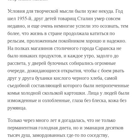
Условия для творческой мысли были хуже некуда. Год
шел 1955-й, друг детей товарищ Сталин умер совсем
недавно, и еще очень немногие успели это осознать, тем
более, что жизнь в стране продолжала катиться по
рельсам, проложенным покойником хорошо и надежно.
На полках магазинов столичного города Саранска не
было никаких продуктов, и каждое утро, задолго до
рассвета, у дверей булочных собирались огромные
очереди, дожидающиеся открытия, чтобы с боем рвать
друг у друга буханки кислого черного хлеба, самой
съедобной составляющей которого были непропеченные
комья холодной скользкой картошки. Лица у людей были
изможденные и озлобленные, глаза без блеска, кожа без
румянца.
Только через много лет я догадалась, что не только
перманентная голодная диета, но и эманация десятков
тысяч душ, замордованных где-то по соседству,