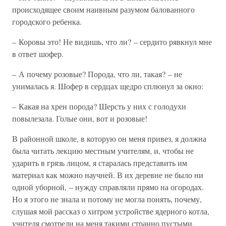
происходящее своим наивным разумом балованного
городского ребенка.
– Коровы это! Не видишь, что ли? – сердито рявкнул мне
в ответ шофер.
– А почему розовые? Порода, что ли, такая? – не
унималась я. Шофер в сердцах щедро сплюнул за окно:
– Какая на хрен порода? Шерсть у них с голодухи
повылезала. Голые они, вот и розовые!
В районной школе, в которую он меня привез, я должна
была читать лекцию местным учителям, и, чтобы не
ударить в грязь лицом, я старалась представить им
материал как можно научней. В их деревне не было ни
одной уборной, – нужду справляли прямо на огородах.
Но я этого не знала и потому не могла понять, почему,
слушая мой рассказ о хитром устройстве ядерного котла,
учителя смотрели на меня такими странно пустыми,