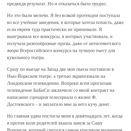
предвидя результат. Но и отказаться было трудно.
Но это были мелочи. Я без всякой протекции поступала
во все учебные заведения, в которые хотела попасть, даже
если евреев туда практически не принимали. Я
выигрывала все конкурсы, в которых участвовала, и
получала разнообразные призы, даже от антисемитского
жюри Всероссийского конкурса на лучшую пьесу для
кукольного театра.
Сразу по выезде на Запад две мои пьесы поставили в
Нью-Йоркском театре, а третью экранизовали на
Лондонском телевидении. Вопреки всем прогнозам
телевидение БиБиСи заключило со мной контракт на
написание сценария телесериала о жизни Ф.
Достоевского – и заплатило мне за него кучу денег.
Но главная удача постигла меня в девятнадцать лет, когда
я против воли родителей вышла замуж за Сашу
Воронеля, который считался самым красивым мальчиком