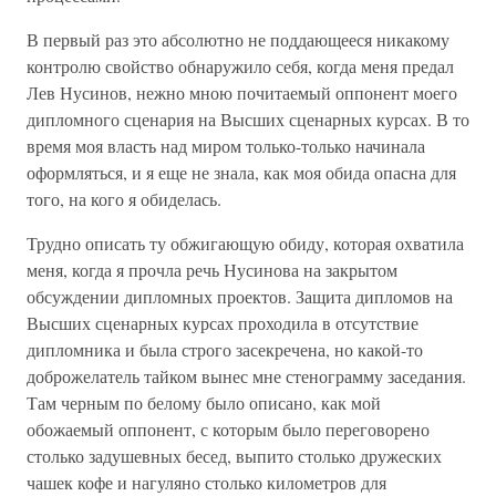
В первый раз это абсолютно не поддающееся никакому
контролю свойство обнаружило себя, когда меня предал
Лев Нусинов, нежно мною почитаемый оппонент моего
дипломного сценария на Высших сценарных курсах. В то
время моя власть над миром только-только начинала
оформляться, и я еще не знала, как моя обида опасна для
того, на кого я обиделась.
Трудно описать ту обжигающую обиду, которая охватила
меня, когда я прочла речь Нусинова на закрытом
обсуждении дипломных проектов. Защита дипломов на
Высших сценарных курсах проходила в отсутствие
дипломника и была строго засекречена, но какой-то
доброжелатель тайком вынес мне стенограмму заседания.
Там черным по белому было описано, как мой
обожаемый оппонент, с которым было переговорено
столько задушевных бесед, выпито столько дружеских
чашек кофе и нагуляно столько километров для