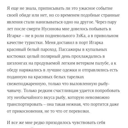
Я еще не знала, приписывать ли это ужасное событие
своей обиде или нет, но со временем подобные странные
явления стали нанизываться одно на другое. Через пару
лет после смерти Нусинова мне довелось побывать в
Игарке – не в роли подневольного ЗэКа, а в привольном
качестве туристки. Меня доставил в порт Игарка
красивый белый пароход. Пассажиры в купальных
костюмах целый полярный день прохлаждались в
шезлонгах на продуваемой легким ветерком палубе, а к
обеду наряжались в лучшие одежки и отправлялись есть
поданную на красивых белых тарелках
свежеподжаренную, только что выловленную рыбу-
чавычу. Только редким счастливцам удается попробовать
эту необычайного вкуса рыбу, которую невозможно
транспортировать – она такая нежная, что портится даже
от прикосновения, не то что от перевозки.
И все же мне редко приходилось чувствовать себя