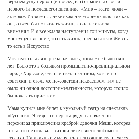
верхнем углу первой (и последней) страницы своего
первого (и последнего) дневника: «Мир – театр, люди –
актеры». Из затеи с дневником ничего не вышло, так как
он должен был отражать жизнь, а она не стоила
внимания. И я все ждала наступления той минуты, когда
мое существование, то есть жизнь, превратится в Жизнь,
то есть в Искусство.
Моя театральная карьера началась, когда мне было пять
лет. Было это в большом промышленно-провинциальном
городе Харькове, очень интеллигентном, хотя и по-
советски, и столь же по-советски некрасивом: там не
было ни одной достопримечательности, которую стоило
бы показать приезжим.
Мама купила мне билет в кукольный театр на спектакль
«Гусенок». Я сидела в первом ряду, напряженно
переживая приключения храброй девочки Маши, которая
ни за что не отдавала хитрой лисе своего любимого
гусенка. На макушке у меня в такт дыханию трепыхался