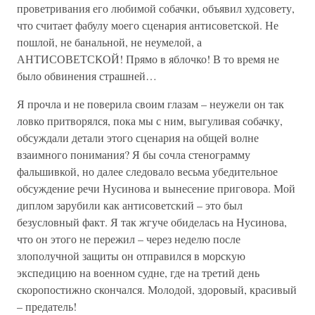
проветривания его любимой собачки, объявил худсовету,
что считает фабулу моего сценария антисоветской. Не
пошлой, не банальной, не неумелой, а
АНТИСОВЕТСКОЙ! Прямо в яблочко! В то время не
было обвинения страшней…
Я прочла и не поверила своим глазам – неужели он так
ловко притворялся, пока мы с ним, выгуливая собачку,
обсуждали детали этого сценария на общей волне
взаимного понимания? Я бы сочла стенограмму
фальшивкой, но далее следовало весьма убедительное
обсуждение речи Нусинова и вынесение приговора. Мой
диплом зарубили как антисоветский – это был
безусловный факт. Я так жгуче обиделась на Нусинова,
что он этого не пережил – через неделю после
злополучной защиты он отправился в морскую
экспедицию на военном судне, где на третий день
скоропостижно скончался. Молодой, здоровый, красивый
– предатель!