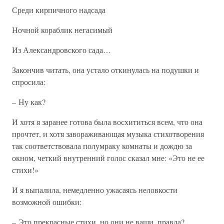
Среди кирпичного надсада
Ночной кораблик негасимый
Из Александровского сада…
Закончив читать, она устало откинулась на подушки и
спросила:
– Ну как?
И хотя я заранее готова была восхититься всем, что она
прочтет, и хотя завораживающая музыка стихотворения
так соответствовала полумраку комнаты и дождю за
окном, четкий внутренний голос сказал мне: «Это не ее
стихи!»
И я выпалила, немедленно ужасаясь неловкости
возможной ошибки:
– Это прекрасные стихи, но они не ваши, правда?