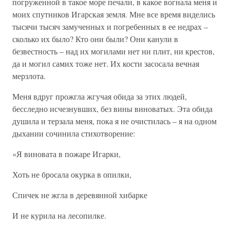
погруженной в такое море печали, в какое вогнала меня и
моих спутников Игарская земля. Мне все время виделись
тысячи тысяч замученных и погребенных в ее недрах –
сколько их было? Кто они были? Они канули в
безвестность – над их могилами нет ни плит, ни крестов,
да и могил самих тоже нет. Их кости засосала вечная
мерзлота.
Меня вдруг прожгла жгучая обида за этих людей,
бесследно исчезнувших, без вины виноватых. Эта обида
душила и терзала меня, пока я не очистилась – я на одном
дыхании сочинила стихотворение:
«Я виновата в пожаре Игарки,
Хоть не бросала окурка в опилки,
Спичек не жгла в деревянной хибарке
И не курила на лесопилке.