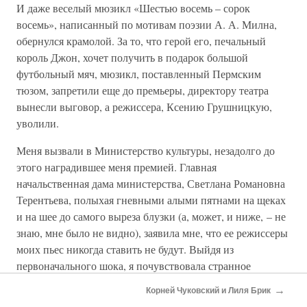
И даже веселый мюзикл «Шестью восемь – сорок
восемь», написанный по мотивам поэзии А. А. Милна,
обернулся крамолой. За то, что герой его, печальный
король Джон, хочет получить в подарок большой
футбольный мяч, мюзикл, поставленный Пермским
тюзом, запретили еще до премьеры, директору театра
вынесли выговор, а режиссера, Ксению Грушницкую,
уволили.
Меня вызвали в Министерство культуры, незадолго до
этого наградившее меня премией. Главная
начальственная дама министерства, Светлана Романовна
Терентьева, полыхая гневными алыми пятнами на щеках
и на шее до самого выреза блузки (а, может, и ниже, – не
знаю, мне было не видно), заявила мне, что ее режиссеры
моих пьес никогда ставить не будут. Выйдя из
первоначального шока, я почувствовала странное
облегчение: лишив меня надежды, она даровала мне
→
Корней Чуковский и Лиля Брик
полную и подлинную свободу.