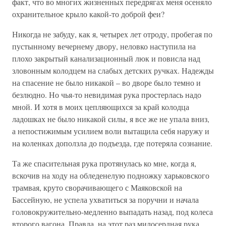
факт, что во многих жизненных передрягах меня осеняло
охранительное крыло какой-то доброй феи?
Никогда не забуду, как я, четырех лет отроду, пробегая по
пустынному вечернему двору, неловко наступила на
плохо закрытый канализационный люк и повисла над
зловонным колодцем на слабых детских ручках. Надежды
на спасение не было никакой – во дворе было темно и
безлюдно. Но чья-то невидимая рука простерлась надо
мной. И хотя в моих цепляющихся за край колодца
ладошках не было никакой силы, я все же не упала вниз,
а непостижимым усилием воли вытащила себя наружу и
на коленках доползла до подъезда, где потеряла сознание.
Та же спасительная рука протянулась ко мне, когда я,
вскочив на ходу на обледенелую подножку харьковского
трамвая, круто сворачивающего с Маяковской на
Бассейную, не успела ухватиться за поручни и начала
головокружительно-медленно выпадать назад, под колеса
второго вагона. Правда, на этот раз милосердная рука