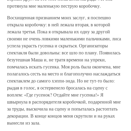
протянула мне маленькую пеструю коробочку.
Восхищенная признанием моих заслуг, я поспешно
открыла коробочку: в ней лежала вторая, в которой
лежала третья. Пока я открывала их одну за другой
своими не очень ловкими маленькими пальчиками, лиса
успела украсть гусенка и скрыться. Организаторы
спектакля были довольны: все шло по плану. Появилась
безутешная Маша и, не тратя времени на упреки,
помчалась искать гусенка. Моя роль была окончена, мне
полагалось сесть на место и благополучно наслаждаться
спектаклем до самого хэппи-энда. Но не тут-то было:
рыдая в голос, я остервенело бросалась на сцену с
воплем: «Где гусенок? Отдайте мне гусенка!» Я
швырнула в распорядителя коробочкой, подаренной мне
за труды, выскочила на сцену и попыталась растоптать
декорации. В конце концов меня скрутили и на руках
вынесли из зала.