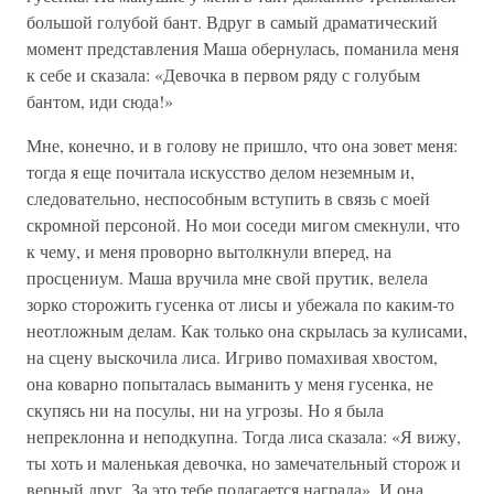
большой голубой бант. Вдруг в самый драматический
момент представления Маша обернулась, поманила меня
к себе и сказала: «Девочка в первом ряду с голубым
бантом, иди сюда!»
Мне, конечно, и в голову не пришло, что она зовет меня:
тогда я еще почитала искусство делом неземным и,
следовательно, неспособным вступить в связь с моей
скромной персоной. Но мои соседи мигом смекнули, что
к чему, и меня проворно вытолкнули вперед, на
просцениум. Маша вручила мне свой прутик, велела
зорко сторожить гусенка от лисы и убежала по каким-то
неотложным делам. Как только она скрылась за кулисами,
на сцену выскочила лиса. Игриво помахивая хвостом,
она коварно попыталась выманить у меня гусенка, не
скупясь ни на посулы, ни на угрозы. Но я была
непреклонна и неподкупна. Тогда лиса сказала: «Я вижу,
ты хоть и маленькая девочка, но замечательный сторож и
верный друг. За это тебе полагается награда». И она