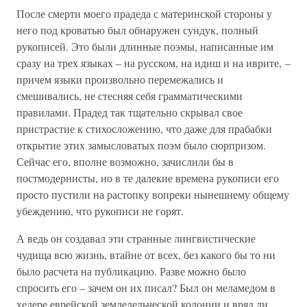
После смерти моего прадеда с материнской стороны у
него под кроватью был обнаружен сундук, полный
рукописей. Это были длинные поэмы, написанные им
сразу на трех языках – на русском, на идиш и на иврите, –
причем языки произвольно перемежались и
смешивались, не стесняя себя грамматическими
правилами. Прадед так тщательно скрывал свое
пристрастие к стихосложению, что даже для прабабки
открытие этих замысловатых поэм было сюрпризом.
Сейчас его, вполне возможно, зачислили бы в
постмодернисты, но в те далекие времена рукописи его
просто пустили на растопку вопреки нынешнему общему
убеждению, что рукописи не горят.
А ведь он создавал эти странные лингвистические
чудища всю жизнь, втайне от всех, без какого бы то ни
было расчета на публикацию. Разве можно было
спросить его – зачем он их писал? Был он меламедом в
хедере еврейской земледельческой колонии и вряд ли