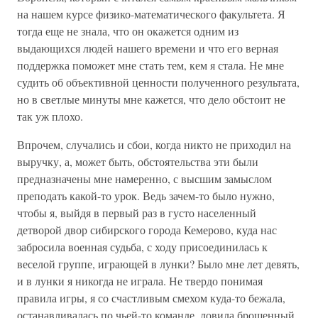
на нашем курсе физико-математического факультета. Я
тогда еще не знала, что он окажется одним из
выдающихся людей нашего времени и что его верная
поддержка поможет мне стать тем, кем я стала. Не мне
судить об объективной ценности полученного результата,
но в светлые минуты мне кажется, что дело обстоит не
так уж плохо.
Впрочем, случались и сбои, когда никто не приходил на
выручку, а, может быть, обстоятельства эти были
предназначены мне намеренно, с высшим замыслом
преподать какой-то урок. Ведь зачем-то было нужно,
чтобы я, выйдя в первый раз в густо населенный
детворой двор сибирского города Кемерово, куда нас
забросила военная судьба, с ходу присоединилась к
веселой группе, играющей в лунки? Было мне лет девять,
и в лунки я никогда не играла. Не твердо понимая
правила игры, я со счастливым смехом куда-то бежала,
останавливалась по чьей-то команде, ловила брошенный