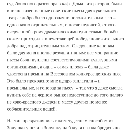
судьбоносного разговора в кафе Дома литераторов, были
вполне качественные советские пьесы для кукольного
театра: добро было однозначно положительным, зло –
однозначно отрицательным, и после недолгой, строго
очерченной тремя драматическими единствами борьбы,
сюжет приходил к впечатляющей победе положительного
добра над отрицательным злом. Следование канонам
было для меня вполне результативным: все мои ранние
пьесы были куплены соответствующими культурными
организациями, а одна – самая плохая – была даже
удостоена премии на Всесоюзном конкурсе детских пьес.
Это было прекрасно: мне щедро заплатили – и
премиальные, и гонорар за пьесу, – так что я даже смогла
купить себе на черном рынке недоступное до того пальто
из ярко-красного джерси и массу других не менее
соблазнительных вещей.
На миг превратившись таким чудесным способом из
Золушки у печи в Золушку на балу, я начала бродить по