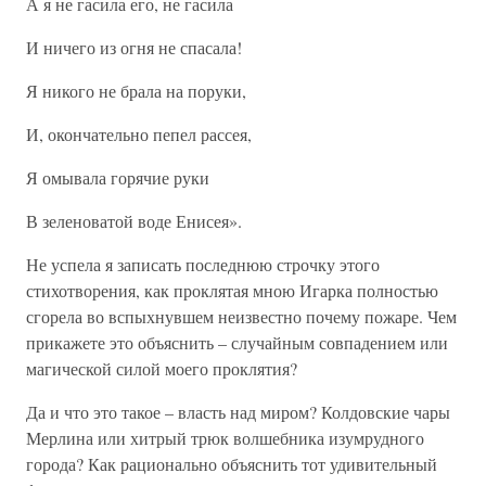
А я не гасила его, не гасила
И ничего из огня не спасала!
Я никого не брала на поруки,
И, окончательно пепел рассея,
Я омывала горячие руки
В зеленоватой воде Енисея».
Не успела я записать последнюю строчку этого
стихотворения, как проклятая мною Игарка полностью
сгорела во вспыхнувшем неизвестно почему пожаре. Чем
прикажете это объяснить – случайным совпадением или
магической силой моего проклятия?
Да и что это такое – власть над миром? Колдовские чары
Мерлина или хитрый трюк волшебника изумрудного
города? Как рационально объяснить тот удивительный