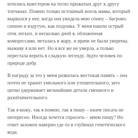
ютились вшестером на тесно прижатых друг к другу
топчанах. Помню только истошный вопль мамы, который
вырвался у нее, когда она увидела мою спину – багрово-
синюю и вздутую, как подушка. У меня нашли острый
отек легких, и несколько дней я, обложенная
компрессами, металась в жару, и врачи не были уверены,
выживу я или нет. Но я все же не умерла, а только
перестала верить в сладкую легенду, будто человек по
природе добр.
В награду за это у меня развилась жестокая память – она
почти не хранит умильного или утешительного, зато
цепко удерживает мельчайшие детали смешного и
разоблачительного.
Так я вижу, так я помню, так я пишу – иначе писать не
интересно. Иногда хочется спросить – зачем пишу? Но
ответ заложен наверно где-то в глубинах генетического
кода.