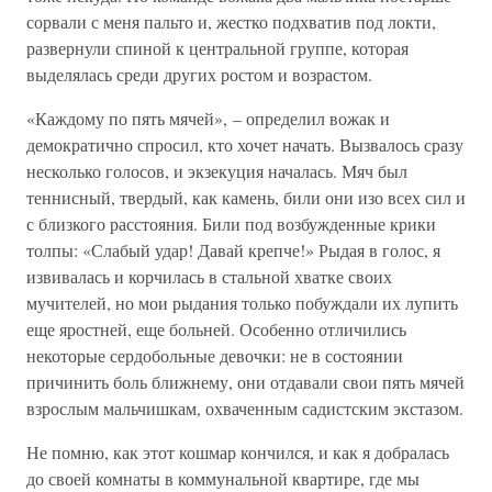
сорвали с меня пальто и, жестко подхватив под локти,
развернули спиной к центральной группе, которая
выделялась среди других ростом и возрастом.
«Каждому по пять мячей», – определил вожак и
демократично спросил, кто хочет начать. Вызвалось сразу
несколько голосов, и экзекуция началась. Мяч был
теннисный, твердый, как камень, били они изо всех сил и
с близкого расстояния. Били под возбужденные крики
толпы: «Слабый удар! Давай крепче!» Рыдая в голос, я
извивалась и корчилась в стальной хватке своих
мучителей, но мои рыдания только побуждали их лупить
еще яростней, еще больней. Особенно отличились
некоторые сердобольные девочки: не в состоянии
причинить боль ближнему, они отдавали свои пять мячей
взрослым мальчишкам, охваченным садистским экстазом.
Не помню, как этот кошмар кончился, и как я добралась
до своей комнаты в коммунальной квартире, где мы