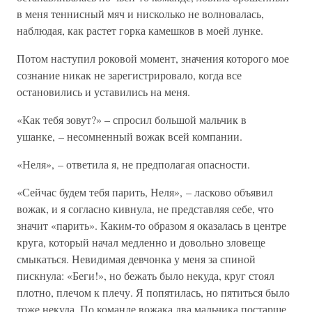
в меня теннисный мяч и нисколько не волновалась,
наблюдая, как растет горка камешков в моей лунке.
Потом наступил роковой момент, значения которого мое
сознание никак не зарегистрировало, когда все
остановились и уставились на меня.
«Как тебя зовут?» – спросил большой мальчик в
ушанке, – несомненный вожак всей компании.
«Неля», – ответила я, не предполагая опасности.
«Сейчас будем тебя парить, Неля», – ласково объявил
вожак, и я согласно кивнула, не представляя себе, что
значит «парить». Каким-то образом я оказалась в центре
круга, который начал медленно и довольно зловеще
смыкаться. Невидимая девчонка у меня за спиной
пискнула: «Беги!», но бежать было некуда, круг стоял
плотно, плечом к плечу. Я попятилась, но пятиться было
тоже некуда. По команде вожака два мальчика постарше