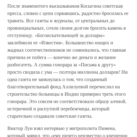
После знаменитого высказывания Косыгина советская
пресса, словно с цепи сорвавшись, радостно бросилась ее
травить. Все газеты и журналы, от центральных до
провинциальных, сочли своим долгом бросить камень в
отступницу. «Богоискательницей за доллары»
заклеймили ее «Известия». Большинство нищих и
жадных соотечественников не сомневались, что главная
причина ее побега — конечно же деньги и желание
разбогатеть. А сумма гонорара за «Письма к другу»
просто сводила с ума — полтора миллиона долларов! Ни
одна газета не заикнулась о том, что созданный
благотворительный фонд Аллилуевой перечислил на
строительство больницы в Индии примерно треть этого
гонорара. Это совсем не соответствовало образу алчной,
истеричной и распутной перебежчицы, который
старательно создавали советские газеты.
Виктор Луи взял интервью у митрополита Пимена,
который заявил, что «ему ничего неизвестно о крещении