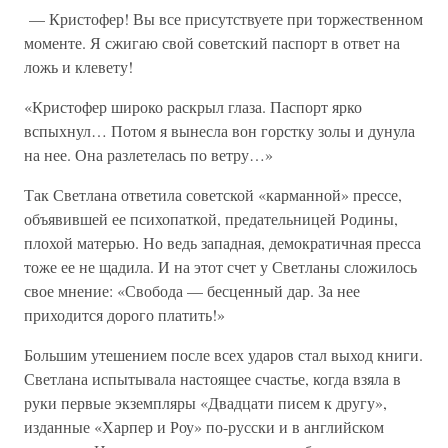
— Кристофер! Вы все присутствуете при торжественном
моменте. Я сжигаю свой советский паспорт в ответ на
ложь и клевету!
«Кристофер широко раскрыл глаза. Паспорт ярко
вспыхнул… Потом я вынесла вон горстку золы и дунула
на нее. Она разлетелась по ветру…»
Так Светлана ответила советской «карманной» прессе,
объявившей ее психопаткой, предательницей Родины,
плохой матерью. Но ведь западная, демократичная пресса
тоже ее не щадила. И на этот счет у Светланы сложилось
свое мнение: «Свобода — бесценный дар. За нее
приходится дорого платить!»
Большим утешением после всех ударов стал выход книги.
Светлана испытывала настоящее счастье, когда взяла в
руки первые экземпляры «Двадцати писем к другу»,
изданные «Харпер и Роу» по-русски и в английском