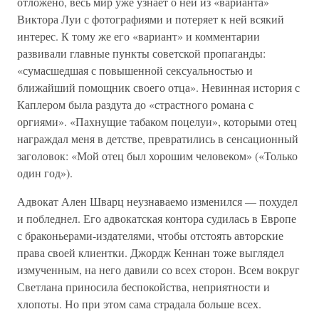
отложено, весь мир уже узнает о ней из «варианта»
Виктора Луи с фотографиями и потеряет к ней всякий
интерес. К тому же его «вариант» и комментарии
развивали главные пункты советской пропаганды:
«сумасшедшая с повышенной сексуальностью и
ближайший помощник своего отца». Невинная история с
Каплером была раздута до «страстного романа с
оргиями». «Пахнущие табаком поцелуи», которыми отец
награждал меня в детстве, превратились в сенсационный
заголовок: «Мой отец был хорошим человеком» («Только
один год»).
Адвокат Ален Шварц неузнаваемо изменился — похудел
и побледнел. Его адвокатская контора судилась в Европе
с браконьерами-издателями, чтобы отстоять авторские
права своей клиентки. Джордж Кеннан тоже выглядел
измученным, на него давили со всех сторон. Всем вокруг
Светлана приносила беспокойства, неприятности и
хлопоты. Но при этом сама страдала больше всех.