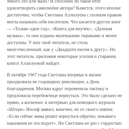
Много это или мало? И способен ли такой итог
удовлетворить самолюбие автора? Кажется, этого вполне
достаточно, чтобы Светлана Аллилуева с полным правом
могла называть себя писателем. Что касается других книг
— «Только один год», «Книга для внучек», «Далекая
музыка», то они изданы маленькими тиражами и менее
доступны. У них свой читатель, не столь
многочисленный, как у «Двадцати писем к другу». Но
этот читатель, приложив некоторые усилия и старания,
книги Аллилуевой найдет.
В октябре 1967 года Светлана впервые в жизни
праздновала не годовщину революции, а День
благодарения. Москва вдруг переменила тактику и
предложила перебежчице вернуться. Это было сделано не
прямо, а косвенно: в интервью для немецкого журнала
«Штерн» Иосиф заявил, конечно, не от своего имени:
«Если сейчас мама решит вернуться обратно, никакого
наказания не последует». Но Светлана не раз с гордостью