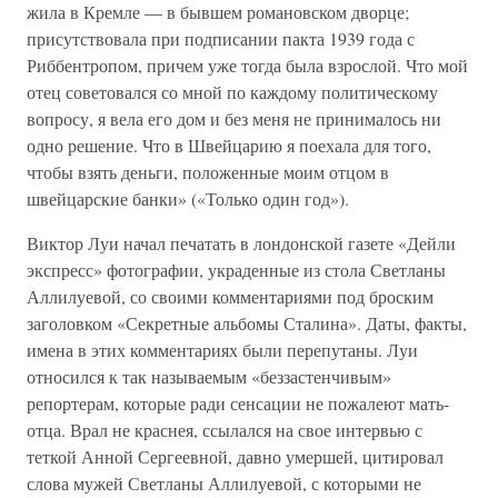
жила в Кремле — в бывшем романовском дворце;
присутствовала при подписании пакта 1939 года с
Риббентропом, причем уже тогда была взрослой. Что мой
отец советовался со мной по каждому политическому
вопросу, я вела его дом и без меня не принималось ни
одно решение. Что в Швейцарию я поехала для того,
чтобы взять деньги, положенные моим отцом в
швейцарские банки» («Только один год»).
Виктор Луи начал печатать в лондонской газете «Дейли
экспресс» фотографии, украденные из стола Светланы
Аллилуевой, со своими комментариями под броским
заголовком «Секретные альбомы Сталина». Даты, факты,
имена в этих комментариях были перепутаны. Луи
относился к так называемым «беззастенчивым»
репортерам, которые ради сенсации не пожалеют мать-
отца. Врал не краснея, ссылался на свое интервью с
теткой Анной Сергеевной, давно умершей, цитировал
слова мужей Светланы Аллилуевой, с которыми не