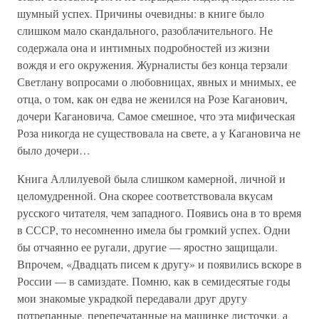
шумный успех. Причины очевидны: в книге было
слишком мало скандального, разоблачительного. Не
содержала она и интимных подробностей из жизни
вождя и его окружения. Журналисты без конца терзали
Светлану вопросами о любовницах, явных и мнимых, ее
отца, о том, как он едва не женился на Розе Каганович,
дочери Кагановича. Самое смешное, что эта мифическая
Роза никогда не существовала на свете, а у Кагановича не
было дочери…
Книга Аллилуевой была слишком камерной, личной и
целомудренной. Она скорее соответствовала вкусам
русского читателя, чем западного. Появись она в то время
в СССР, то несомненно имела бы громкий успех. Одни
бы отчаянно ее ругали, другие — яростно защищали.
Впрочем, «Двадцать писем к другу» и появились вскоре в
России — в самиздате. Помню, как в семидесятые годы
мои знакомые украдкой передавали друг другу
потрепанные, перепечатанные на машинке листочки, а