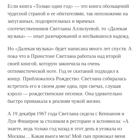
Если книга «Только один год» — это книга обольщений
чудесной страной и ее обитателями, так непохожими на
запуганных, подозрительных и мрачных
соотечественников Светланы Аллилуевой, то «Далекая
музыка» — опыт разочарований и несбывшихся надежд.
Но «Далекая музыка» будет написана много лет спустя. А
пока что в Принстоне Светлана работала над второй
своей книгой, которую закончила на очень
оптимистической ноте. Год ее скитаний подходил к
концу. Приближалось Рождество. Светлана собиралась
встретить его в своем доме одна, при свечах, слушая
кэролз — рождественские песенки. Она удивительно
быстро привыкала к реалиям чужой жизни.
А 19 декабря 1967 года Светлана сидела с Кеннаном и
Луи Фишером за столиком в ресторане и вспомнила: «А
знаете, ведь только год назад в этот день я уезжала из
Москвы… Какая вьюга мела! Мой сын провожал меня