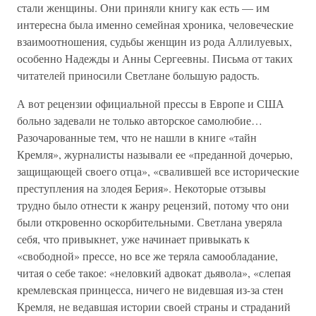
стали женщины. Они приняли книгу как есть — им
интересна была именно семейная хроника, человеческие
взаимоотношения, судьбы женщин из рода Аллилуевых,
особенно Надежды и Анны Сергеевны. Письма от таких
читателей приносили Светлане большую радость.
А вот рецензии официальной прессы в Европе и США
больно задевали не только авторское самолюбие…
Разочарованные тем, что не нашли в книге «тайн
Кремля», журналисты называли ее «преданной дочерью,
защищающей своего отца», «свалившей все исторические
преступления на злодея Берия». Некоторые отзывы
трудно было отнести к жанру рецензий, потому что они
были откровенно оскорбительными. Светлана уверяла
себя, что привыкнет, уже начинает привыкать к
«свободной» прессе, но все же теряла самообладание,
читая о себе такое: «неловкий адвокат дьявола», «слепая
кремлевская принцесса, ничего не видевшая из-за стен
Кремля, не ведавшая истории своей страны и страданий