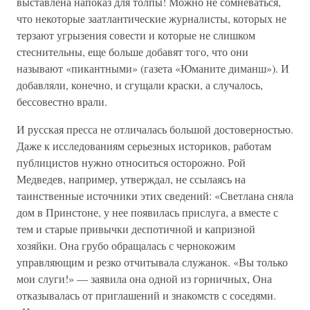
выставлена напоказ для толпы! Можно не сомневаться,
что некоторые заатлантические журналисты, которых не
терзают угрызения совести и которые не слишком
стеснительны, еще больше добавят того, что они
называют «пикантными» (газета «Юманите диманш»). И
добавляли, конечно, и сгущали краски, а случалось,
бессовестно врали.
И русская пресса не отличалась большой достоверностью.
Даже к исследованиям серьезных историков, работам
публицистов нужно относиться осторожно. Рой
Медведев, например, утверждал, не ссылаясь на
таинственные источники этих сведений: «Светлана сняла
дом в Принстоне, у нее появилась прислуга, а вместе с
тем и старые привычки деспотичной и капризной
хозяйки. Она грубо обращалась с чернокожим
управляющим и резко отчитывала служанок. «Вы только
мои слуги!» — заявила она одной из горничных, Она
отказывалась от приглашений и знакомств с соседями.