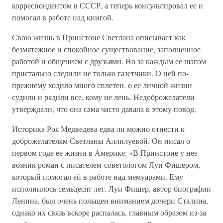
корреспондентом в СССР, а теперь консультировал ее и
помогал в работе над книгой.
Свою жизнь в Принстоне Светлана описывает как
безмятежное и спокойное существование, заполненное
работой и общением с друзьями. Но за каждым ее шагом
пристально следили не только газетчики. О ней по-
прежнему ходило много сплетен, о ее личной жизни
судили и рядили все, кому не лень. Недоброжелатели
утверждали, что она сама часто давала к этому повод.
Историка Роя Медведева едва ли можно отнести к
доброжелателям Светланы Аллилуевой. Он писал о
первом годе ее жизни в Америке: «В Принстоне у нее
возник роман с писателем-советологом Луи Фишером,
который помогал ей в работе над мемуарами. Ему
исполнилось семьдесят лет. Луи Фишер, автор биографии
Ленина, был очень польщен вниманием дочери Сталина,
однако их связь вскоре распалась, главным образом из-за