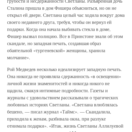
грубости и несдержанности Светланы. Разъяренная дочь
Сталина пришла в дом Фишера объясниться, но он не
открыл ей двери. Светлана целый час ходила вокруг дома
своего недавнего друга, требуя, чтобы он вернул ей
подарки. Когда она начала выбивать стекла в доме,
Фишер вызвал полицию. Все в Принстоне знали об этом
скандале, но западная печать, создавшая образ
обаятельной «тургеневской» женщины, хранила
молчание».
Рой Медведев несколько идеализирует западную печать.
Она никогда не проявляла сдержанность «в освещении»
личной жизни знаменитостей и никогда никого не
щадила, смакуя интимные подробности. Газеты и
журналы с удовольствием рассказывали о трагических
любовных историях Светланы. «Светлана влюблялась
бешено, — писал журнал «Таймс». — Скандалила,
приходила к женам, разбивала окна, при разлуке
отнимала подарки». «Итак, жизнь Светланы Аллилуевой