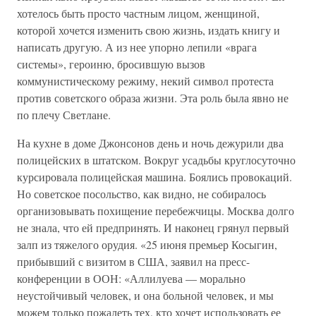
хотелось быть просто частным лицом, женщиной,
которой хочется изменить свою жизнь, издать книгу и
написать другую. А из нее упорно лепили «врага
системы», героиню, бросившую вызов
коммунистическому режиму, некий символ протеста
против советского образа жизни. Эта роль была явно не
по плечу Светлане.
На кухне в доме Джонсонов день и ночь дежурили два
полицейских в штатском. Вокруг усадьбы круглосуточно
курсировала полицейская машина. Боялись провокаций.
Но советское посольство, как видно, не собиралось
организовывать похищение перебежчицы. Москва долго
не знала, что ей предпринять. И наконец грянул первый
залп из тяжелого орудия. «25 июня премьер Косыгин,
прибывший с визитом в США, заявил на пресс-
конференции в ООН: «Аллилуева — морально
неустойчивый человек, и она больной человек, и мы
можем только пожалеть тех, кто хочет использовать ее