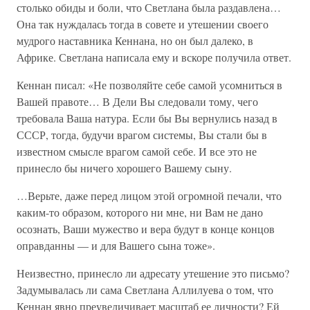
столько обиды и боли, что Светлана была раздавлена…
Она так нуждалась тогда в совете и утешении своего
мудрого наставника Кеннана, но он был далеко, в
Африке. Светлана написала ему и вскоре получила ответ.
Кеннан писал: «Не позволяйте себе самой усомниться в
Вашей правоте… В Дели Вы следовали тому, чего
требовала Ваша натура. Если бы Вы вернулись назад в
СССР, тогда, будучи врагом системы, Вы стали бы в
известном смысле врагом самой себе. И все это не
принесло бы ничего хорошего Вашему сыну.
…Верьте, даже перед лицом этой огромной печали, что
каким-то образом, которого ни мне, ни Вам не дано
осознать, Ваши мужество и вера будут в конце концов
оправданны — и для Вашего сына тоже».
Неизвестно, принесло ли адресату утешение это письмо?
Задумывалась ли сама Светлана Аллилуева о том, что
Кеннан явно преувеличивает масштаб ее личности? Ей