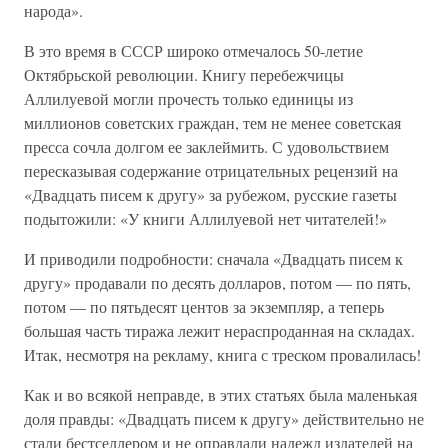
народа».
В это время в СССР широко отмечалось 50-летие
Октябрьской революции. Книгу перебежчицы
Аллилуевой могли прочесть только единицы из
миллионов советских граждан, тем не менее советская
пресса сочла долгом ее заклеймить. С удовольствием
пересказывая содержание отрицательных рецензий на
«Двадцать писем к другу» за рубежом, русские газеты
подытожили: «У книги Аллилуевой нет читателей!»
И приводили подробности: сначала «Двадцать писем к
другу» продавали по десять долларов, потом — по пять,
потом — по пятьдесят центов за экземпляр, а теперь
большая часть тиража лежит нераспроданная на складах.
Итак, несмотря на рекламу, книга с треском провалилась!
Как и во всякой неправде, в этих статьях была маленькая
доля правды: «Двадцать писем к другу» действительно не
стали бестселлером и не оправдали надежд издателей на