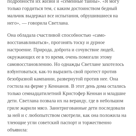
подробности их жизни и «семейные тайны». «Я могу
только гордиться тем, с каким достоинством бедный
мальчик выдержал все испытания, обрушившиеся на
него», — говорила Светлана.
Она обладала счастливой способностью «само-
восстанавливаться», прогонять тоску и дурное
настроение. Природа, доброта и сочувствие людей,
окружающих ее в то время, очень помогали этому
самовосстановлению. Но однажды Светлане захотелось
взбунтоваться, как-то выразить свой протест против
безобразной кампании, развернутой против нее. Она
гостила на ферме у Кеннанов. В этот день дома остались
только семнадцатилетний Кристофер Кеннан и младшие
дети. Светлана позвала их на веранду, где в небольшом
гриле жарили мясо. Заинтригованные дети последовали
за ней и с любопытством смотрели, как она положила на
тлеющие угли советский паспорт и торжественно
объявила: