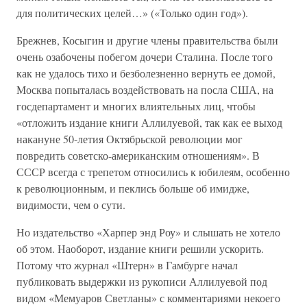
для политических целей…» («Только один год»).
Брежнев, Косыгин и другие члены правительства были
очень озабочены побегом дочери Сталина. После того
как не удалось тихо и безболезненно вернуть ее домой,
Москва попыталась воздействовать на посла США, на
госдепартамент и многих влиятельных лиц, чтобы
«отложить издание книги Аллилуевой, так как ее выход
накануне 50-летия Октябрьской революции мог
повредить советско-американским отношениям». В
СССР всегда с трепетом относились к юбилеям, особенно
к революционным, и пеклись больше об имидже,
видимости, чем о сути.
Но издательство «Харпер энд Роу» и слышать не хотело
об этом. Наоборот, издание книги решили ускорить.
Потому что журнал «Штерн» в Гамбурге начал
публиковать выдержки из рукописи Аллилуевой под
видом «Мемуаров Светланы» с комментариями некоего