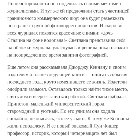
По неосторожности она поделилась своими мечтами с
журналистами. И тут же ей предложили стать участницей
грандиозного коммерческого шоу: она будет разъезжать
по стране с группой фотокорреспондентов. И скоро во
всех журналах появятся красочные снимки: «дочь
Сталина на фоне водопада!» Светлана представила себя
на обложке журнала, ужаснулась и решила пока отложить
на неопределенное время занятия фотографией.
Еще летом она рассказывала Джорджу Кеннану и своим
издателям о плане следующей книги — описать события
последнего года, круто изменившего ее жизнь. Издатели
одобрили замысел. Оставалось только найти тихое место,
снять дом и всерьез заняться работой. Светлана выбрала
Принстон, маленький университетский город,
старомодный и уютный. По его улицам она ходила
спокойно, не опасаясь, что ее узнают. К тому же Кеннаны
жили неподалеку. И ее новый знакомый Луи Фишер,
профессор, историк, который четырнадцать лет был