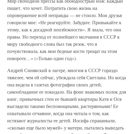
Мир свободной прессы как обоюдоострый нож: каждый
пишет, что хочет. Потратить свою жизнь на
опровержение всей неправды — не стоило. Мои друзья
говорили мне: «Не реагируйте. Забудьте. Привыкайте к
этому, как к досадной неизбежности». Я знала, что они
правы. Но переход от полнейшего молчания в СССР к
миру свободного слова был так резок, что я
почувствовала, как мои бедные кости трещат на этом
повороте…» («Только один год»).
Андрей Синявский в лагере, многим в СССР гораздо
тяжелее, чем ей сейчас, убеждала себя Светлана. Но когда
она видела в газетах фотографии своих детей,
самообладание ее покидало. На фоне знакомых полок для
книг, привычных стен ее бывшей квартиры Катя и Ося
выглядели такими беспомощными, растерянными! Ее
охватывало отчаяние, когда она читала о том, как
истязают журналисты ее детей. Иосифа спрашивали,
«сколько еще было мужей» у матери, пытались выведать