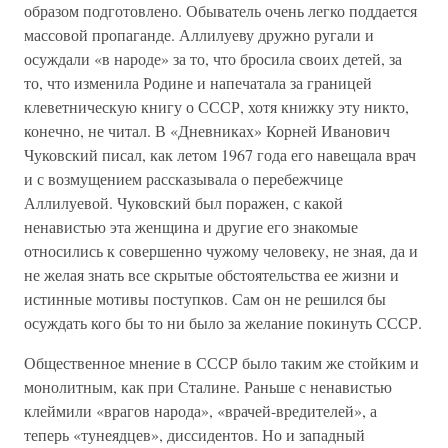
образом подготовлено. Обыватель очень легко поддается
массовой пропаганде. Аллилуеву дружно ругали и
осуждали «в народе» за то, что бросила своих детей, за
то, что изменила Родине и напечатала за границей
клеветническую книгу о СССР, хотя книжку эту никто,
конечно, не читал. В «Дневниках» Корней Иванович
Чуковский писал, как летом 1967 года его навещала врач
и с возмущением рассказывала о перебежчице
Аллилуевой. Чуковский был поражен, с какой
ненавистью эта женщина и другие его знакомые
относились к совершенно чужому человеку, не зная, да и
не желая знать все скрытые обстоятельства ее жизни и
истинные мотивы поступков. Сам он не решился бы
осуждать кого бы то ни было за желание покинуть СССР.
Общественное мнение в СССР было таким же стойким и
монолитным, как при Сталине. Раньше с ненавистью
клеймили «врагов народа», «врачей-вредителей», а
теперь «тунеядцев», диссидентов. Но и западный