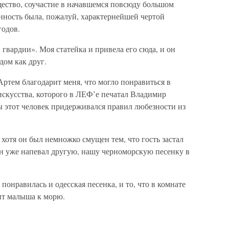
ество, соучастие в начавшемся повсюду большом
нность была, пожалуй, характернейшей чертой
одов.
вардии». Моя статейка и привела его сюда, и он
 дом как друг.
о Артем благодарит меня, что могло понравиться в
искусства, которого в ЛЕФ’е печатал Владимир
ы этот человек придерживался правил любезности из
 хотя он был немножко смущен тем, что гость застал
он уже напевал другую, нашу черноморскую песенку в
понравилась и одесская песенка, и то, что в комнате
дит малыша к морю.