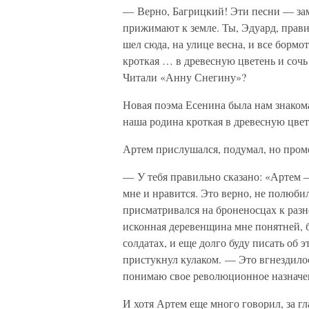
— Верно, Багрицкий! Эти песни — заме
прижимают к земле. Ты, Эдуард, прав
шел сюда, на улице весна, и все бормо
кроткая … в древесную цветень и сочь 
Читали «Анну Снегину»?
Новая поэма Есенина была нам знаком
наша родина кроткая в древесную цве
Артем прислушался, подумал, но промо
— У тебя правильно сказано: «Артем
мне и нравится. Это верно, не полюбил
присматривался на броненосцах к раз
исконная деревенщина мне понятней, 
солдатах, и еще долго буду писать об
пристукнул кулаком. — Это вгнездило
понимаю свое революционное назначе
И хотя Артем еще много говорил, за гл