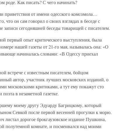
ом роде. Как писать? С чего начинать?
ми приветствия от имени одесского комсомола…
 что он сам говорил о своих взглядах в беседе с
ые записи сегодняшней беседы товарищей с писателем.
, мой первый опыт критического выступления, была
омере нашей газеты от 21-го мая, называлась она: «О
ивающе начиналась словами: «В Одессу приехал
жной встрече с известным писателем, бойцом
анный автор, участник лучших московских изданий, о
ыми московскими критиками, а тут ему покажут сто
 поэта в незаметной газетке.
старшему моему другу Эдуарду Багрицкому, который
сыном Севкой после первой весенней прогулки к морю.
ич листал дорогое брокгаузовское издание Пушкина,
ой полутемной комнате, и посмеивался над моими