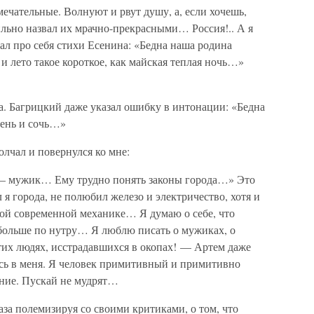
чательные. Волнуют и рвут душу, а, если хочешь,
ильно назвал их мрачно-прекрасными… Россия!.. А я
тал про себя стихи Есенина: «Бедна наша родина
и лето такое короткое, как майская теплая ночь…»
а. Багрицкий даже указал ошибку в интонации: «Бедна
тень и сочь…»
лчал и повернулся ко мне:
 — мужик… Ему трудно понять законы города…» Это
 я города, не полюбил железо и электричество, хотя и
ной современной механике… Я думаю о себе, что
больше по нутру… Я люблю писать о мужиках, о
 этих людях, исстрадавшихся в окопах! — Артем даже
сь в меня. Я человек примитивный и примитивно
ние. Пускай не мудрят…
аза полемизируя со своими критиками, о том, что