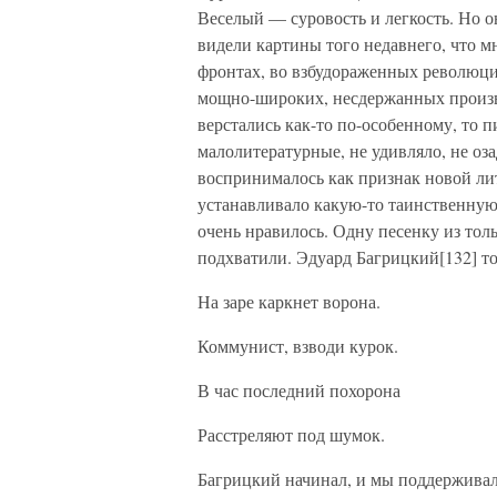
Веселый — суровость и легкость. Но о
видели картины того недавнего, что м
фронтах, во взбудораженных революцие
мощно-широких, несдержанных произв
верстались как-то по-особенному, то 
малолитературные, не удивляло, не оза
воспринималось как признак новой лит
устанавливало какую-то таинственную,
очень нравилось. Одну песенку из тол
подхватили. Эдуард Багрицкий[132] то
На заре каркнет ворона.
Коммунист, взводи курок.
В час последний похорона
Расстреляют под шумок.
Багрицкий начинал, и мы поддерживал