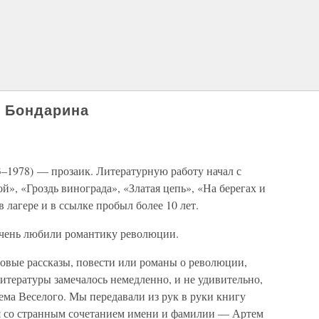
я Бондарина
–1978) — прозаик. Литературную работу начал с
й», «Гроздь винограда», «Златая цепь», «На берегах и
 в лагере и в ссылке пробыл более 10 лет.
очень любили романтику революции.
овые рассказы, повести или романы о революции,
итературы замечалось немедленно, и не удивительно,
ема Веселого. Мы передавали из рук в руки книгу
я со странным сочетанием имени и фамилии — Артем