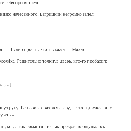
ти себя при встрече.
 низко начесанного, Багрицкий негромко запел:
н. — Если спросит, кто я, скажи — Махно.
хозяйка. Решительно толкнув дверь, кто-то пробасил:
а. […]
л руку. Разговор завязался сразу, легко и дружески, с
у «ты».
ени, когда так романтично, так прекрасно ощущалось