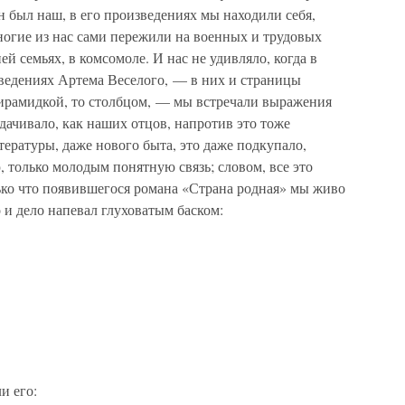
н был наш, в его произведениях мы находили себя,
ногие из нас сами пережили на военных и трудовых
й семьях, в комсомоле. И нас не удивляло, когда в
едениях Артема Веселого, — в них и страницы
пирамидкой, то столбцом, — мы встречали выражения
дачивало, как наших отцов, напротив это тоже
ературы, даже нового быта, это даже подкупало,
 только молодым понятную связь; словом, все это
ько что появившегося романа «Страна родная» мы живо
 и дело напевал глуховатым баском:
и его: