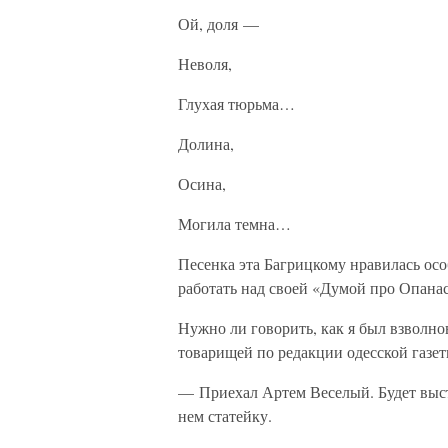
Ой, доля —
Неволя,
Глухая тюрьма…
Долина,
Осина,
Могила темна…
Песенка эта Багрицкому нравилась особ
работать над своей «Думой про Опанаса
Нужно ли говорить, как я был взволно
товарищей по редакции одесской газе
— Приехал Артем Веселый. Будет выст
нем статейку.