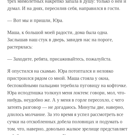
трех мимолетных накрепко запала в душу: только о ней и
думал. И на днях, пересилив себя, направился в гости.
— Вот мы и пришли, Юра.
Маша, к большой моей радости, дома была одна.
Заслышав наш стук в дверь, завидев нас на пороге,
растерялась:
— Заходите, ребята, присаживайтесь, пожалуйста.
Я опустился на скамью. Юра потоптался и неловко
пристроился рядом со мной. Маша стояла у окна,
беспокойными пальцами теребила пуговицу на кофточке.
Юра исподтишка толкнул меня локтем: говори, мол, что-
нибудь, неудобно же. А у меня в горле пересохло, с чего
затеять разговор — не догадаюсь. Минуты две, наверно,
длилось молчание. За это время я успел рассмотреть все
сучки на отскобленных добела половицах и подумать о
том, что, наверно, довольно жалкое зрелище представляет