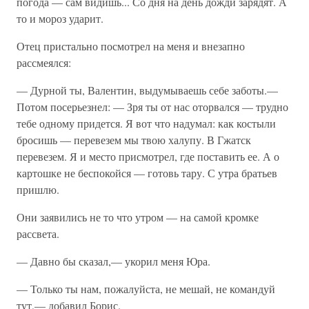
погода — сам видишь... Со дня на день дожди зарядят. А
то и мороз ударит.
Отец пристально посмотрел на меня и внезапно
рассмеялся:
— Дурной ты, Валентин, выдумываешь себе заботы.—
Потом посерьезнел: — Зря ты от нас оторвался — трудно
тебе одному придется. Я вот что надумал: как костыли
бросишь — перевезем мы твою халупу. В Гжатск
перевезем. Я и место присмотрел, где поставить ее. А о
картошке не беспокойся — готовь тару. С утра братьев
пришлю.
Они заявились не то что утром — на самой кромке
рассвета.
— Давно бы сказал,— укорил меня Юра.
— Только ты нам, пожалуйста, не мешай, не командуй
тут,— добавил Борис.