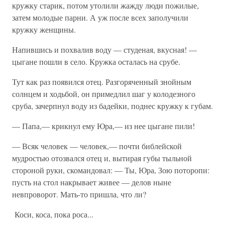
кружку старик, потом утолили жажду люди пожилые,
затем молодые парни. А уж после всех заполучили
кружку женщины.
Напившись и похвалив воду — студеная, вкусная! —
цыгане пошли в село. Кружка осталась на срубе.
Тут как раз появился отец. Разгоряченный знойным
солнцем и ходьбой, он примедлил шаг у колодезного
сруба, зачерпнул воду из бадейки, поднес кружку к губам.
— Папа,— крикнул ему Юра,— из нее цыгане пили!
— Всяк человек — человек,— почти библейской
мудростью отозвался отец и, вытирая губы тыльной
стороной руки, скомандовал: — Ты, Юра, Зою поторопи:
пусть на стол накрывает живее — делов ныне
невпроворот. Мать-то пришла, что ли?
Коси, коса, пока роса...