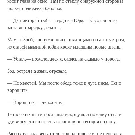
косит глаза на окно. Там по стеклу с наружной стороны
ползет оранжевая бабочка.
— Да повторяй ты! — сердится Юра.— Смотри, а то
заставлю зарядку делать...
Мама с Зоей, вооружившись ножницами и сантиметром,
из старой маминой юбки кроят младшим новые штаны.
— Устал,— пожаловался я, садясь на скамью у порога.
Зоя, острая на язык, отрезала:
— Не хвастай. Мы после обеда тоже в луга идем. Сено
ворошить.
— Ворошить — не косить...
Тут в сенях шаги послышались, я узнал походку отца и
удивился, что-то очень тороплив он сегодня на ногу.
Распахнулась дверь, отец стал на пороге и, не переводя