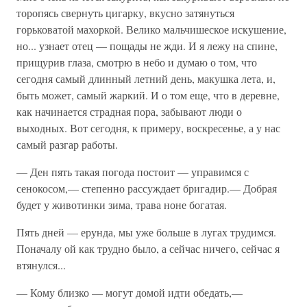
торопясь свернуть цигарку, вкусно затянуться
горьковатой махоркой. Велико мальчишеское искушение,
но... узнает отец — пощады не жди. И я лежу на спине,
прищурив глаза, смотрю в небо и думаю о том, что
сегодня самый длинный летний день, макушка лета, и,
быть может, самый жаркий. И о том еще, что в деревне,
как начинается страдная пора, забывают люди о
выходных. Вот сегодня, к примеру, воскресенье, а у нас
самый разгар работы.
— Ден пять такая погода постоит — управимся с
сенокосом,— степенно рассуждает бригадир.— Добрая
будет у животинки зима, трава ноне богатая.
Пять дней — ерунда, мы уже больше в лугах трудимся.
Поначалу ой как трудно было, а сейчас ничего, сейчас я
втянулся...
— Кому близко — могут домой идти обедать,—