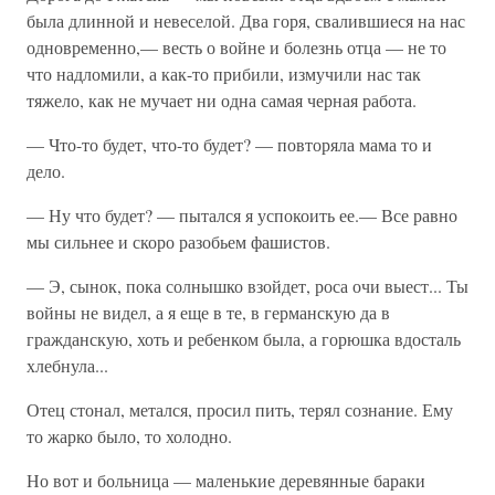
была длинной и невеселой. Два горя, свалившиеся на нас
одновременно,— весть о войне и болезнь отца — не то
что надломили, а как-то прибили, измучили нас так
тяжело, как не мучает ни одна самая черная работа.
— Что-то будет, что-то будет? — повторяла мама то и
дело.
— Ну что будет? — пытался я успокоить ее.— Все равно
мы сильнее и скоро разобьем фашистов.
— Э, сынок, пока солнышко взойдет, роса очи выест... Ты
войны не видел, а я еще в те, в германскую да в
гражданскую, хоть и ребенком была, а горюшка вдосталь
хлебнула...
Отец стонал, метался, просил пить, терял созна­ние. Ему
то жарко было, то холодно.
Но вот и больница — маленькие деревянные бараки