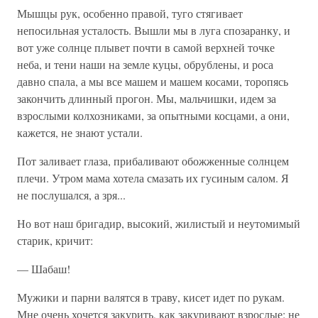
Мышцы рук, особенно правой, туго стягивает
непосильная усталость. Вышли мы в луга спозаранку, и
вот уже солнце плывет почти в самой верхней точке
неба, и тени наши на земле куцы, обрублены, и роса
давно спала, а мы все машем и машем косами, торопясь
закончить длинный прогон. Мы, мальчишки, идем за
взрослыми колхозниками, за опытными косцами, а они,
кажется, не знают устали.
Пот заливает глаза, прибаливают обожженные солнцем
плечи. Утром мама хотела смазать их гусиным салом. Я
не послушался, а зря...
Но вот наш бригадир, высокий, жилистый и неутомимый
старик, кричит:
— Шабаш!
Мужики и парни валятся в траву, кисет идет по рукам.
Мне очень хочется закурить, как закуривают взрослые: не