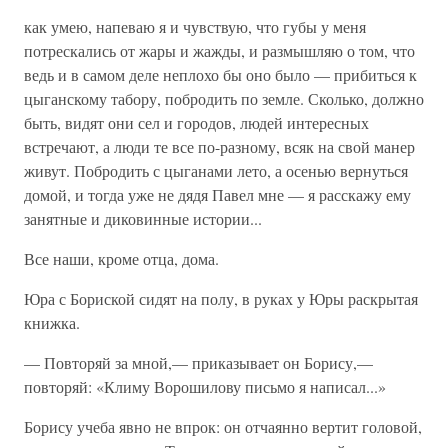
как умею, напеваю я и чувствую, что губы у меня
потрескались от жары и жажды, и размышляю о том, что
ведь и в самом деле неплохо бы оно было — прибиться к
цыганскому табору, побродить по земле. Сколько, должно
быть, видят они сел и городов, людей интересных
встречают, а люди те все по-разному, всяк на свой манер
живут. Побродить с цыганами лето, а осенью вернуться
домой, и тогда уже не дядя Павел мне — я расскажу ему
занятные и диковинные истории...
Все наши, кроме отца, дома.
Юра с Бориской сидят на полу, в руках у Юры раскрытая
книжка.
— Повторяй за мной,— приказывает он Борису,—
повторяй: «Климу Ворошилову письмо я написал...»
Борису учеба явно не впрок: он отчаянно вертит головой,