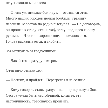
не успокоили мои слова.
— Очень уж тяжелые бои идут,— отозвался отец.—
Много наших городов немцы бомбили, границу
перешли. Молотов по радио выступал...— Не договорив,
он прошел к столу, сел на табуретку, подперев голову
руками.— Что-то нехорошо мне,— пожаловался.—
Голова раскалывается, и знобит...
Зоя метнулась за градусником:
— Давай температуру измерим.
Отец вяло отмахнулся:
— Посижу, и пройдет... Перегрелся я на солнце...
— Кому говорят, ставь градусник,— прикрикнула Зоя.
Сестра умела быть настойчивой, когда ее, эту
настойчивость, требовалось проявить.