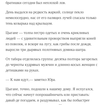
братишки сегодня был неплохой лов.
День выдался на редкость жаркий, солнце пекло
немилосердно, нас от его палящих лучей спасала только
тень козырька над крыльцом.
Цыгане — толпа пестро одетых и очень крикливых
людей — с удивительным проворством выпрягли коней
из повозок, и вскоре на лугу, как грибы после дождя,
выросли три дырявых полотняных домика-шатра.
От табора отделилась группа: десятка полтора загорелых
до черноты кудрявых мужчин и длинно-косых женщин с
детишками на руках.
— К нам идут,— заметил Юра.
Цыгане, точно, подошли к нашему дому. Я испугался,
что сейчас начнут попрошайничать или приставать:
давай-де погадаем, и раздумывал, как бы побыстрее