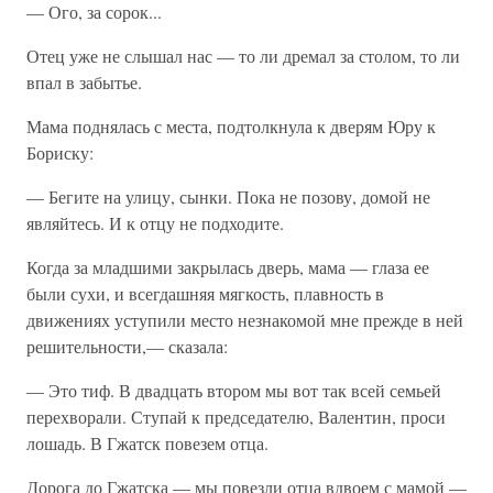
— Ого, за сорок...
Отец уже не слышал нас — то ли дремал за столом, то ли
впал в забытье.
Мама поднялась с места, подтолкнула к дверям Юру к
Бориску:
— Бегите на улицу, сынки. Пока не позову, домой не
являйтесь. И к отцу не подходите.
Когда за младшими закрылась дверь, мама — глаза ее
были сухи, и всегдашняя мягкость, плавность в
движениях уступили место незнакомой мне прежде в ней
решительности,— сказала:
— Это тиф. В двадцать втором мы вот так всей семьей
перехворали. Ступай к председателю, Валентин, проси
лошадь. В Гжатск повезем отца.
Дорога до Гжатска — мы повезли отца вдвоем с мамой —