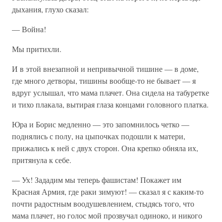
дыхания, глухо сказал:
— Война!
Мы притихли.
И в этой внезапной и непривычной тишине — в доме,
где много детворы, тишины вообще-то не бывает — я
вдруг услышал, что мама плачет. Она сидела на табуретке
и тихо плакала, вытирая глаза концами головного платка.
Юра и Борис медленно — это запомнилось четко —
поднялись с полу, на цыпочках подошли к матери,
прижались к ней с двух сторон. Она крепко обняла их,
притянула к себе.
— Ух! Зададим мы теперь фашистам! Покажет им
Красная Армия, где раки зимуют! — сказал я с каким-то
почти радостным воодушевлением, стыдясь того, что
мама плачет, но голос мой прозвучал одиноко, и никого