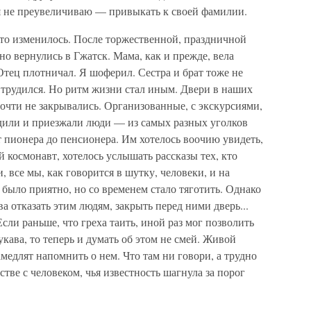
я не преувеличиваю — привыкать к своей фамилии.
то изменилось. После торжественной, праздничной
 вернулись в Гжатск. Мама, как и прежде, вела
Отец плотничал. Я шоферил. Сестра и брат тоже не
е трудился. Но ритм жизни стал иным. Двери в наших
почти не закрывались. Организованные, с экскурсиями,
дили и приезжали люди — из самых разных уголков
т пионера до пенсионера. Им хотелось воочию увидеть,
ый космонавт, хотелось услышать рассказы тех, кто
, все мы, как говорится в шутку, человеки, и на
 было приятно, но со временем стало тяготить. Однако
а отказать этим людям, закрыть перед ними дверь...
Если раньше, что греха таить, иной раз мог позволить
укава, то теперь и думать об этом не смей. Живой
замедлят напомнить о нем. Что там ни говори, а трудно
стве с человеком, чья известность шагнула за порог