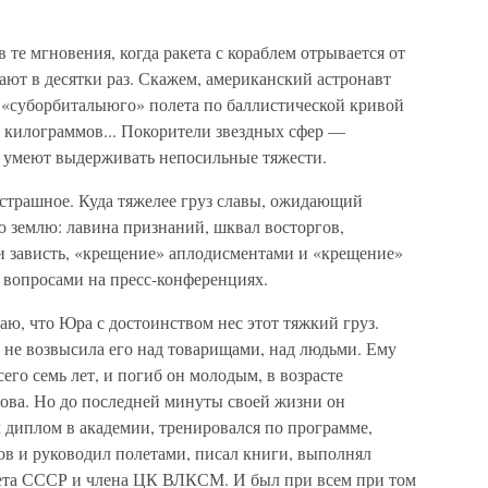
 те мгновения, когда ракета с кораблем отрывается от
тают в десятки раз. Скажем, американский астронавт
 «суборбиталыюго» полета по баллистической кривой
0 килограммов... Покорители звездных сфер —
 умеют выдерживать непосильные тяжести.
 страшное. Куда тяжелее груз славы, ожидающий
ю землю: лавина признаний, шквал восторгов,
и зависть, «крещение» аплодисментами и «крещение»
вопросами на пресс-конференциях.
аю, что Юра с достоинством нес этот тяжкий груз.
, не возвысила его над товарищами, над людьми. Ему
его семь лет, и погиб он молодым, в возрасте
ова. Но до последней минуты своей жизни он
 диплом в академии, тренировался по программе,
ов и руководил полетами, писал книги, выполнял
вета СССР и члена ЦК ВЛКСМ. И был при всем при том