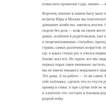
осмыслить прожитые годы, заново — 
Впрочем, внешне в нашем быту мало ч
встречи Юры в Москве мы благополучно
домашнее хозяйство, нянчила внучек. 
сидели без дела — всяк на своем мест
домах, особенно в родительском, уже 
и неорганизованные, стихийно, прихо
страны, самых различных возрастов: о
где, в каких стенах рос и учился перв
близко знал его. Не скрою, все мы люди
первых порах такое внимание льстило,
мы не имели никакого морального прав
Это дома. А на работе — то же самое. 
себе поблажку, сделать что-то спустя р
пример в семье, и при случае тебе не 
и хлопотно это: состоять в близком род
родной избы.