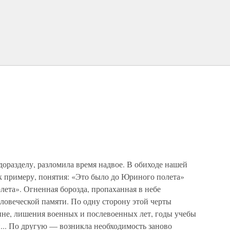
одоразделу, разломила время надвое. В обиходе нашей
к примеру, понятия: «Это было до Юриного полета»
ета». Огненная борозда, пропаханная в небе
еловеческой памяти. По одну сторону этой черты
ине, лишения военных и послевоенных лет, годы учебы
и... По другую — возникла необходимость заново