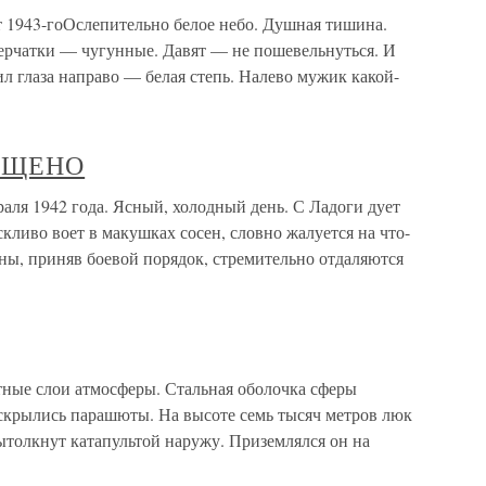
 1943-гоОслепительно белое небо. Душная тишина.
перчатки — чугунные. Давят — не пошевельнуться. И
сил глаза направо — белая степь. Налево мужик какой-
ЕЩЕНО
1942 года. Ясный, холодный день. С Ладоги дует
кливо воет в макушках сосен, словно жалуется на что-
ны, приняв боевой порядок, стремительно отдаляются
тные слои атмосферы. Стальная оболочка сферы
аскрылись парашюты. На высоте семь тысяч метров люк
ытолкнут катапультой наружу. Приземлялся он на