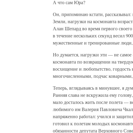
А что сам Юра?
Он, припоминаю кстати, рассказывал: в
Земли, нагрузки на космонавта возрас
Алан Шепард во время первого своего
в течение нескольких секунд весил 90
мужественные и тренированные люди,
Но думается, нагрузки эти — не самое
космонавта по возвращении на тверду
восхищение и любопытство, гордость 
многочисленными, подчас коварными, 
Теперь, вглядываясь в минувшее, я дум
Ранняя слава не вскружила ему голову
мало досталось жить после полета — вс
любимого им Валерия Павловича Чкал
напряженно работал: учился и защитил
готовил к полетам молодых космонавт
обязанности депутата Верховного Со