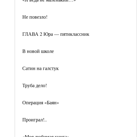
Не повезло!
ГЛАВА 2 Юра — пятиклассник
В новой школе
Сатин на галстук
Труба дело!
Операция «Баян»
Проиграл!..
«Моя любимая книга»