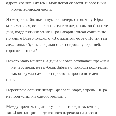
адреса хранят: Гжатск Смоленской области, и обратный
— номер воинской части.
Я смотрю на бланки и думаю: почерк с годами у Юры
мало менялся, оставался почти тем же, каким он был в те
дни, когда пятиклассник Юра Гагарин писал сочинение
по книге Всеволожского «В открытом море». Почти тем
же... только буквы с годами стали строже, уверенней,
взрослее, что ли?
Почерк мало менялся, а душа и вовсе оставалась прежней
— не черствела, не грубела. Забыть о помощи родителям
— так он думал сам — он просто-напросто не имел
права.
Перебираю бланки: январь, февраль, март, апрель... Юра
не пропустил ни одного месяца...
Между прочим, недавно узнал я, что один экземпляр
такой квитанции — денежного перевода на двести