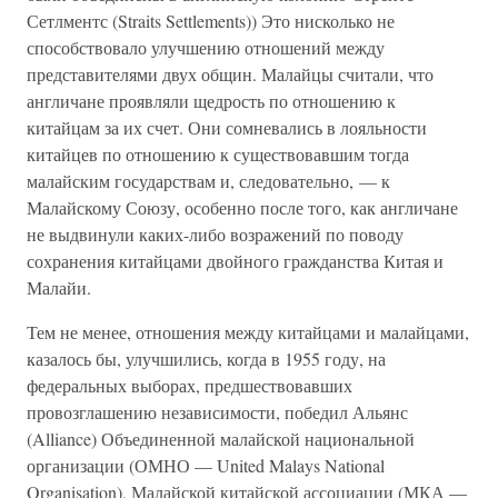
Сетлментс (Straits Settlements)) Это нисколько не
способствовало улучшению отношений между
представителями двух общин. Малайцы считали, что
англичане проявляли щедрость по отношению к
китайцам за их счет. Они сомневались в лояльности
китайцев по отношению к существовавшим тогда
малайским государствам и, следовательно, — к
Малайскому Союзу, особенно после того, как англичане
не выдвинули каких-либо возражений по поводу
сохранения китайцами двойного гражданства Китая и
Малайи.
Тем не менее, отношения между китайцами и малайцами,
казалось бы, улучшились, когда в 1955 году, на
федеральных выборах, предшествовавших
провозглашению независимости, победил Альянс
(Alliance) Объединенной малайской национальной
организации (ОМНО — United Malays National
Organisation), Малайской китайской ассоциации (МКА —