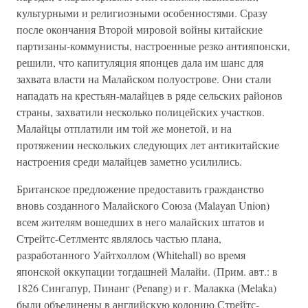
культурными и религиозными особенностями. Сразу
после окончания Второй мировой войны китайские
партизаны-коммунисты, настроенные резко антияпонски,
решили, что капитуляция японцев дала им шанс для
захвата власти на Малайском полуострове. Они стали
нападать на крестьян-малайцев в ряде сельских районов
страны, захватили несколько полицейских участков.
Малайцы отплатили им той же монетой, и на
протяжении нескольких следующих лет антикитайские
настроения среди малайцев заметно усилились.
Британское предложение предоставить гражданство
вновь созданного Малайского Союза (Malayan Union)
всем жителям вошедших в него малайских штатов и
Стрейтс-Сетлментс являлось частью плана,
разработанного Уайтхоллом (Whitehall) во время
японской оккупации тогдашней Малайи. (Прим. авт.: в
1826 Сингапур, Пинанг (Penang) и г. Малакка (Melaka)
были объединены в английскую колонию Стрейтс-