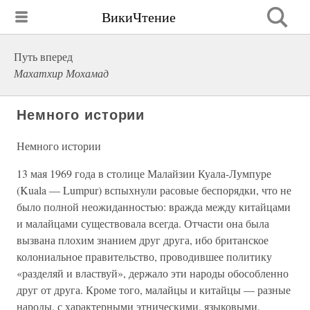
ВикиЧтение
Путь вперед
Махатхир Мохамад
Немного истории
Немного истории
13 мая 1969 года в столице Малайзии Куала-Лумпуре
(Kuala — Lumpur) вспыхнули расовые беспорядки, что не
было полной неожиданностью: вражда между китайцами
и малайцами существовала всегда. Отчасти она была
вызвана плохим знанием друг друга, ибо британское
колониальное правительство, проводившее политику
«разделяй и властвуй», держало эти народы обособленно
друг от друга. Кроме того, малайцы и китайцы — разные
народы, с характерными этническими, языковыми,