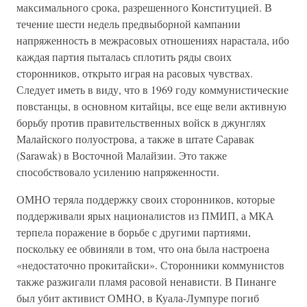
максимального срока, разрешенного Конституцией. В
течение шести недель предвыборной кампании
напряженность в межрасовых отношениях нарастала, ибо
каждая партия пыталась сплотить ряды своих
сторонников, открыто играя на расовых чувствах.
Следует иметь в виду, что в 1969 году коммунистические
повстанцы, в основном китайцы, все еще вели активную
борьбу против правительственных войск в джунглях
Малайского полуострова, а также в штате Саравак
(Sarawak) в Восточной Малайзии. Это также
способствовало усилению напряженности.
ОМНО теряла поддержку своих сторонников, которые
поддерживали ярых националистов из ПМИП, а МКА
терпела поражение в борьбе с другими партиями,
поскольку ее обвиняли в том, что она была настроена
«недостаточно прокитайски». Сторонники коммунистов
также разжигали пламя расовой ненависти. В Пинанге
был убит активист ОМНО, в Куала-Лумпуре погиб