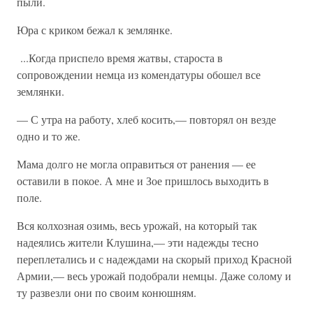
пыли.
Юра с криком бежал к землянке.
...Когда приспело время жатвы, староста в
сопровождении немца из комендатуры обошел все
землянки.
— С утра на работу, хлеб косить,— повторял он везде
одно и то же.
Мама долго не могла оправиться от ранения — ее
оставили в покое. А мне и Зое пришлось выходить в
поле.
Вся колхозная озимь, весь урожай, на который так
надеялись жители Клушина,— эти надежды тесно
переплетались и с надеждами на скорый приход Красной
Армии,— весь урожай подобрали немцы. Даже солому и
ту развезли они по своим конюшням.