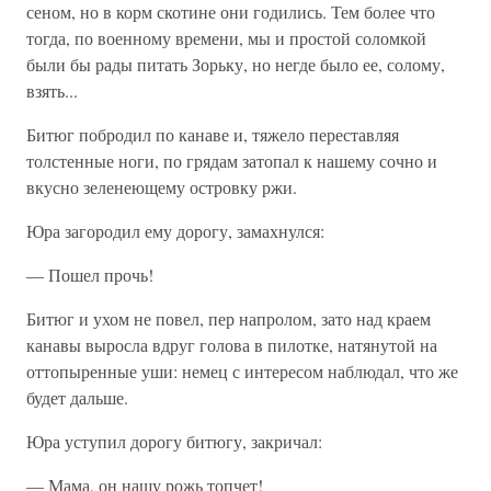
сеном, но в корм скотине они годились. Тем более что
тогда, по военному времени, мы и простой соломкой
были бы рады питать Зорьку, но негде было ее, солому,
взять...
Битюг побродил по канаве и, тяжело переставляя
толстенные ноги, по грядам затопал к нашему сочно и
вкусно зеленеющему островку ржи.
Юра загородил ему дорогу, замахнулся:
— Пошел прочь!
Битюг и ухом не повел, пер напролом, зато над краем
канавы выросла вдруг голова в пилотке, натянутой на
оттопыренные уши: немец с интересом наблюдал, что же
будет дальше.
Юра уступил дорогу битюгу, закричал:
— Мама, он нашу рожь топчет!