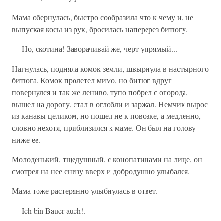
Мама обернулась, быстро сообразила что к чему и, не
выпуская косы из рук, бросилась наперерез битюгу.
— Но, скотина! Заворачивай же, черт упрямый...
Нагнулась, подняла комок земли, швырнула в настырного
битюга. Комок пролетел мимо, но битюг вдруг
повернулся и так же лениво, тупо побрел с огорода,
вышел на дорогу, стал в оглобли и заржал. Немчик вырос
из канавы целиком, но пошел не к повозке, а медленно,
словно нехотя, приблизился к маме. Он был на голову
ниже ее.
Молоденький, тщедушный, с конопатинами на лице, он
смотрел на нее снизу вверх и добродушно улыбался.
Мама тоже растерянно улыбнулась в ответ.
— Ich bin Bauer auch!.