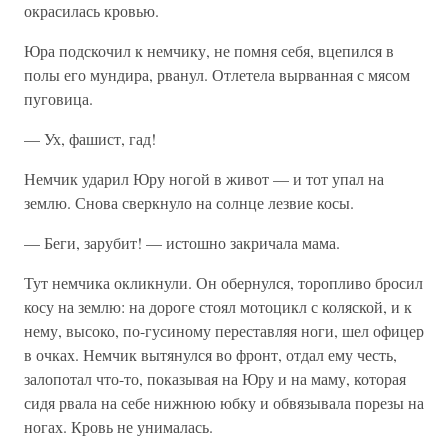
окрасилась кровью.
Юра подскочил к немчику, не помня себя, вцепился в
полы его мундира, рванул. Отлетела вырванная с мясом
пуговица.
— Ух, фашист, гад!
Немчик ударил Юру ногой в живот — и тот упал на
землю. Снова сверкнуло на солнце лезвие косы.
— Беги, зарубит! — истошно закричала мама.
Тут немчика окликнули. Он обернулся, торопливо бросил
косу на землю: на дороге стоял мотоцикл с коляской, и к
нему, высоко, по-гусиному переставляя ноги, шел офицер
в очках. Немчик вытянулся во фронт, отдал ему честь,
залопотал что-то, показывая на Юру и на маму, которая
сидя рвала на себе нижнюю юбку и обвязывала порезы на
ногах. Кровь не унималась.