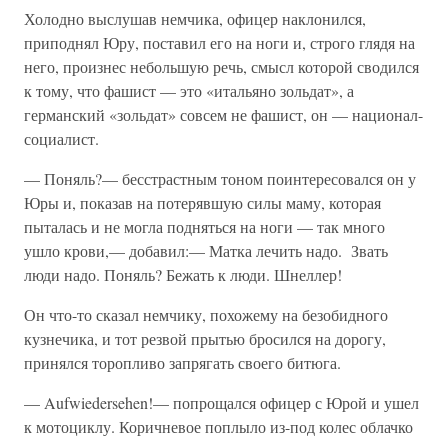
Холодно выслушав немчика, офицер наклонился,
приподнял Юру, поставил его на ноги и, строго глядя на
него, произнес небольшую речь, смысл которой сводился
к тому, что фашист — это «итальяно зольдат», а
германский «зольдат» совсем не фашист, он — национал-
социалист.
— Поняль?— бесстрастным тоном поинтересовался он у
Юры и, показав на потерявшую силы маму, которая
пыталась и не могла подняться на ноги — так много
ушло крови,— добавил:— Матка лечить надо. Звать
люди надо. Поняль? Бежать к люди. Шнеллер!
Он что-то сказал немчику, похожему на безобидного
кузнечика, и тот резвой прытью бросился на дорогу,
принялся торопливо запрягать своего битюга.
— Aufwiedersehen!— попрощался офицер с Юрой и ушел
к мотоциклу. Коричневое поплыло из-под колес облачко