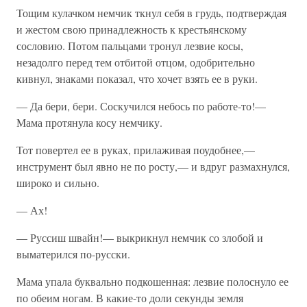
Тощим кулачком немчик ткнул себя в грудь, подтверждая
и жестом свою принадлежность к крестьянскому
сословию. Потом пальцами тронул лезвие косы,
незадолго перед тем отбитой отцом, одобрительно
кивнул, знаками показал, что хочет взять ее в руки.
— Да бери, бери. Соскучился небось по работе-то!—
Мама протянула косу немчику.
Тот повертел ее в руках, прилаживая поудобнее,—
инструмент был явно не по росту,— и вдруг размахнулся,
широко и сильно.
— Ах!
— Руссиш швайн!— выкрикнул немчик со злобой и
выматерился по-русски.
Мама упала буквально подкошенная: лезвие полоснуло ее
по обеим ногам. В какие-то доли секунды земля