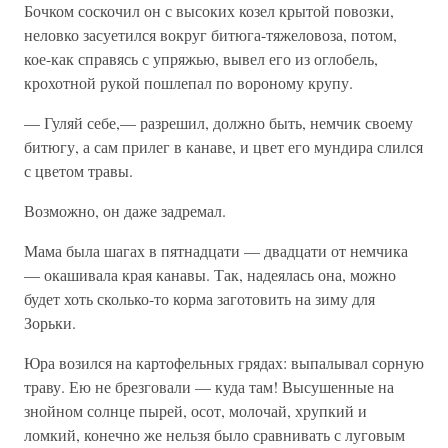
Бочком соскочил он с высоких козел крытой повозки,
неловко засуетился вокруг битюга-тяжеловоза, потом,
кое-как справясь с упряжью, вывел его из оглобель,
крохотной рукой пошлепал по вороному крупу.
— Гуляй себе,— разрешил, должно быть, немчик своему
битюгу, а сам прилег в канаве, и цвет его мундира слился
с цветом травы.
Возможно, он даже задремал.
Мама была шагах в пятнадцати — двадцати от немчика
— окашивала края канавы. Так, надеялась она, можно
будет хоть сколько-то корма заготовить на зиму для
Зорьки.
Юра возился на картофельных грядах: выпалывал сорную
траву. Ею не брезговали — куда там! Высушенные на
знойном солнце пырей, осот, молочай, хрупкий и
ломкий, конечно же нельзя было сравнивать с луговым