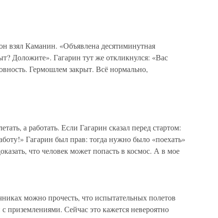
фон взял Каманин. «Объявлена десятиминутная
рыт? Доложите». Гагарин тут же откликнулся: «Вас
овность. Гермошлем закрыт. Всё нормально,
етать, а работать. Если Гагарин сказал перед стартом:
работу!» Гагарин был прав: тогда нужно было «поехать»
оказать, что человек может попасть в космос. А в мое
никах можно прочесть, что испытательных полетов
и с приземлениями. Сейчас это кажется невероятно