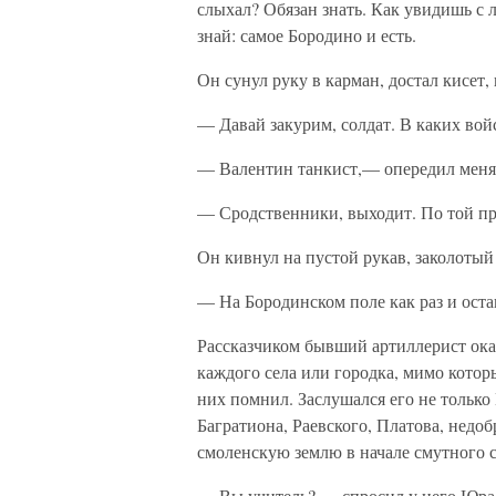
слыхал? Обязан знать. Как увидишь с 
знай: самое Бородино и есть.
Он сунул руку в карман, достал кисет,
— Давай закурим, солдат. В каких вой
— Валентин танкист,— опередил меня
— Сродственники, выходит. По той про
Он кивнул на пустой рукав, заколотый
— На Бородинском поле как раз и оста
Рассказчиком бывший артиллерист ока
каждого села или городка, мимо котор
них помнил. Заслушался его не только
Багратиона, Раевского, Платова, недо
смоленскую землю в начале смутного с
— Вы учитель? — спросил у него Юра