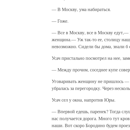
— В Москву, ума набираться.
— Гоже.
— Все в Москву, все в Москву едут,— 
женщина.— Уж так-то ее, столицу нашу
невозможно. Сидели бы дома, знали б 
Усач пристально посмотрел на нее, зам
— Между прочим, соседнее купе сове
Уговаривать женщину не пришлось — 
убралась за перегородку. Через неско
Усач сел у окна, напротив Юры.
— Впервой едешь, паренек? Тогда слуш
нас получается дорога. Много тут кров
наши. Вот скоро Бородино будем проез