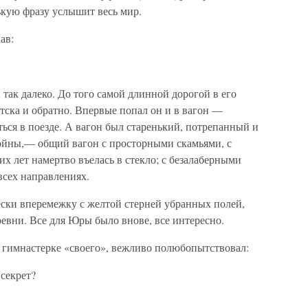
нькую фразу услышит весь мир.
ав:
 так далеко. До того самой длинной дорогой в его
тска и обратно. Впервые попал он и в вагон —
ться в поезде. А вагон был старенький, потрепанный и
ойны,— общий вагон с просторными скамьями, с
их лет намертво въелась в стекло; с безалаберными
сех направлениях.
ески вперемежку с желтой стерней убранных полей,
евни. Все для Юры было внове, все интересно.
й гимнастерке «своего», вежливо полюбопытствовал:
 секрет?