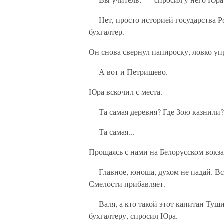
— Нет, просто историей государства Р
бухгалтер.
Он снова свернул папироску, ловко упр
— А вот и Петрищево.
Юра вскочил с места.
— Та самая деревня? Где Зою казнили?
— Та самая...
Прощаясь с нами на Белорусском вокза
— Главное, юноша, духом не падай. Вс
Смелости прибавляет.
— Валя, а кто такой этот капитан Туш
бухгалтеру, спросил Юра.