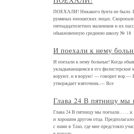
ПОЕХАЛИ!
ПОЕХАЛИ! Никакого бунта не было. 
румяных юношеских лицах. Скоропали
пятнадцатилетних мальчиков и их пасс
обыкновенную среднюю школу № 18
И поехали к нему боль
И поехали к нему больные! Когда обы
укладывающимся в его филистерские м
воруют, и я ворую! — говорит вор.— В
утверждает взяточник.— Все
Глава 24 В пятницу мы
Глава 24 В пятницу мы поехали… …к
и хорошим другом отца. Предполагалос
с нами в Тахо, где мне предстояло учас
я попаду