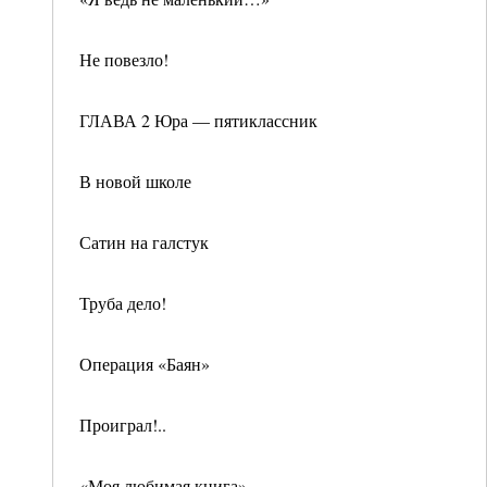
Не повезло!
ГЛАВА 2 Юра — пятиклассник
В новой школе
Сатин на галстук
Труба дело!
Операция «Баян»
Проиграл!..
«Моя любимая книга»