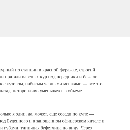
журный по станции в красной фуражке, строгий
ки прятали вареных кур под передники и бежали
ок с кузовом, набитым черными мешками — все это
 назад, неторопливо уменьшаясь в объеме.
олько я один, да, может, еще соседи по купе —
под Буденного и в заношенном офицерском кителе и
и губами, типичная буфетчица по виду. Через