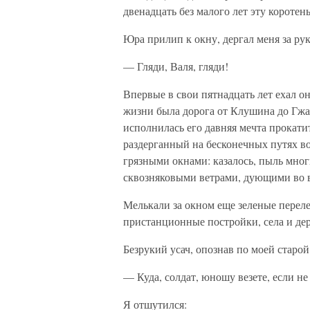
двенадцать без малого лет эту короте
Юра прилип к окну, дергал меня за рук
— Гляди, Валя, гляди!
Впервые в свои пятнадцать лет ехал он
жизни была дорога от Клушина до Гжа
исполнилась его давняя мечта прокати
раздерганный на бесконечных путях в
грязными окнами: казалось, пыль мног
сквозняковыми ветрами, дующими во в
Мелькали за окном еще зеленые перел
пристанционные постройки, села и дер
Безрукий усач, опознав по моей старо
— Куда, солдат, юношу везете, если не
Я отшутился: