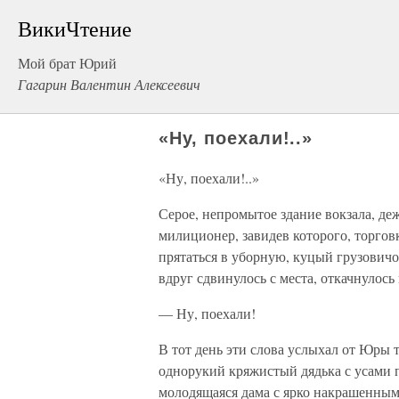
ВикиЧтение
Мой брат Юрий
Гагарин Валентин Алексеевич
«Ну, поехали!..»
«Ну, поехали!..»
Серое, непромытое здание вокзала, де
милиционер, завидев которого, торгов
прятаться в уборную, куцый грузович
вдруг сдвинулось с места, откачнулось
— Ну, поехали!
В тот день эти слова услыхал от Юры т
однорукий кряжистый дядька с усами 
молодящаяся дама с ярко накрашенным