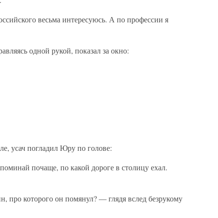
оссийского весьма интересуюсь. А по профессии я
авляясь одной рукой, показал за окно:
ле, усач погладил Юру по голове:
поминай почаще, по какой дороге в столицу ехал.
ин, про которого он помянул? — глядя вслед безрукому