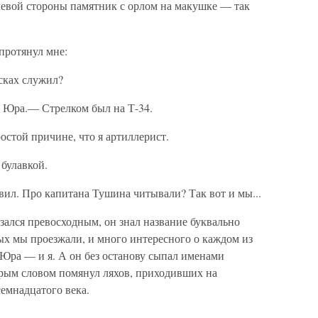
левой стороны памятник с орлом на макушке — так
 протянул мне:
сках служил?
 Юра.— Стрелком был на Т-34.
стой причине, что я артиллерист.
 булавкой.
вил. Про капитана Тушина читывали? Так вот и мы...
зался превосходным, он знал название буквально
ых мы проезжали, и много интересного о каждом из
 Юра — и я. А он без останову сыпал именами
брым словом помянул ляхов, приходивших на
емнадцатого века.
.