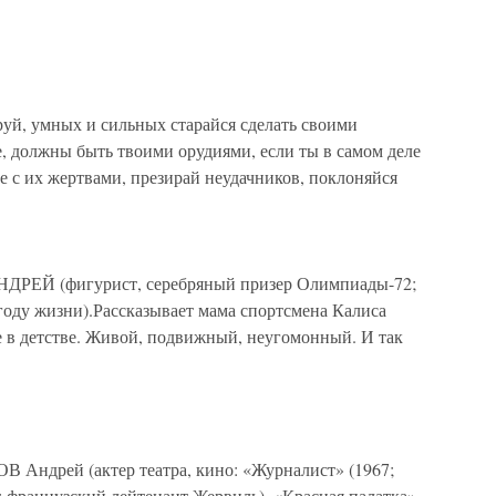
уй, умных и сильных старайся сделать своими
е, должны быть твоими орудиями, если ты в самом деле
не с их жертвами, презирай неудачников, поклоняйся
Й (фигурист, серебряный призер Олимпиады-72;
 году жизни).Рассказывает мама спортсмена Калиса
е в детстве. Живой, подвижный, неугомонный. И так
дрей (актер театра, кино: «Журналист» (1967;
9; французский лейтенант Жервиль), «Красная палатка»