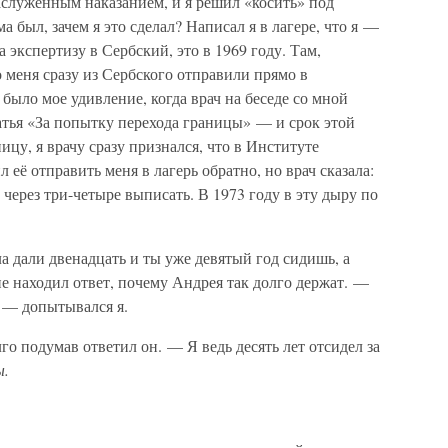
аслуженным наказанием, и я решил «косить» под
 был, зачем я это сделал? Написал я в лагере, что я —
экспертизу в Сербский, это в 1969 году. Там,
то меня сразу из Сербского отправили прямо в
ыло мое удивление, когда врач на беседе со мной
татья «За попытку перехода границы» — и срок этой
ицу, я врачу сразу признался, что в Институте
 её отправить меня в лагерь обратно, но врач сказала:
через три-четыре выписать. В 1973 году в эту дыру по
а дали двенадцать и ты уже девятый год сидишь, а
е находил ответ, почему Андрея так долго держат. —
? — допытывался я.
го подумав ответил он. — Я ведь десять лет отсидел за
ы.