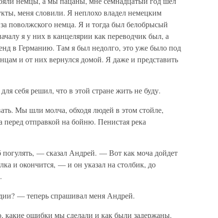
тояли немцы, а мы пацаны, мне семнадцатый год шел
дукты, меня словили. Я неплохо владел немецким
я за поволжского немца. Я и тогда был белобрысый
чалу я у них в канцелярии как переводчик был, а
нд в Германию. Там я был недолго, это уже было под
нцам и от них вернулся домой. Я даже и представить
 для себя решил, что в этой стране жить не буду.
ть. Мы шли молча, обходя людей в этом стойле,
а перед отправкой на бойню. Пенистая река
б погулять, — сказал Андрей. — Вот как моча дойдет
улка и окончится, — и он указал на столбик, до
.
дии? — теперь спрашивал меня Андрей.
ею, какие ошибки мы сделали и как были задержаны.