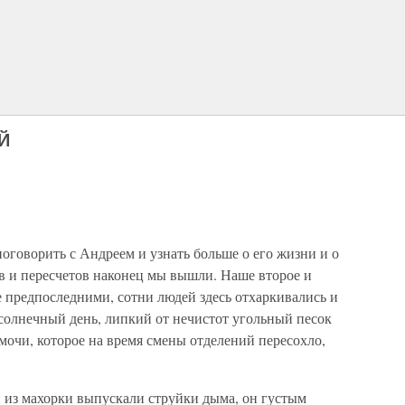
Й
поговорить с Андреем и узнать больше о его жизни и о
в и пересчетов наконец мы вышли. Наше второе и
е предпоследними, сотни людей здесь отхаркивались и
солнечный день, липкий от нечистот угольный песок
мочи, которое на время смены отделений пересохло,
 из махорки выпускали струйки дыма, он густым