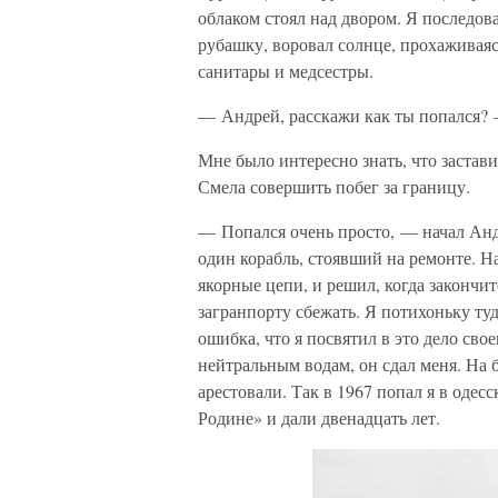
облаком стоял над двором. Я последов
рубашку, воровал солнце, прохаживаяс
санитары и медсестры.
— Андрей, расскажи как ты попался? 
Мне было интересно знать, что застав
Смела совершить побег за границу.
— Попался очень просто, — начал Анд
один корабль, стоявший на ремонте. На
якорные цепи, и решил, когда закончит
загранпорту сбежать. Я потихоньку ту
ошибка, что я посвятил в это дело сво
нейтральным водам, он сдал меня. На 
арестовали. Так в 1967 попал я в оде
Родине» и дали двенадцать лет.