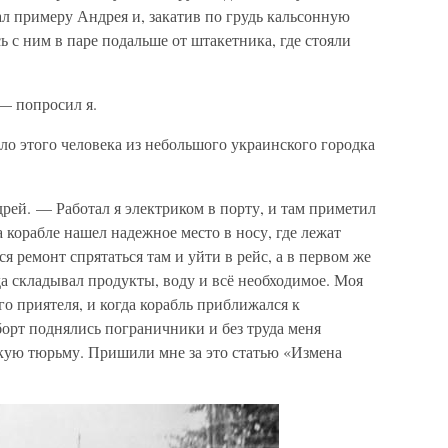
ал примеру Андрея и, закатив по грудь кальсонную
ь с ним в паре подальше от штакетника, где стояли
— попросил я.
ило этого человека из небольшого украинского городка
рей. — Работал я электриком в порту, и там приметил
 корабле нашел надежное место в носу, где лежат
ся ремонт спрятаться там и уйти в рейс, а в первом же
да складывал продукты, воду и всё необходимое. Моя
его приятеля, и когда корабль приближался к
борт поднялись пограничники и без труда меня
сскую тюрьму. Пришили мне за это статью «Измена