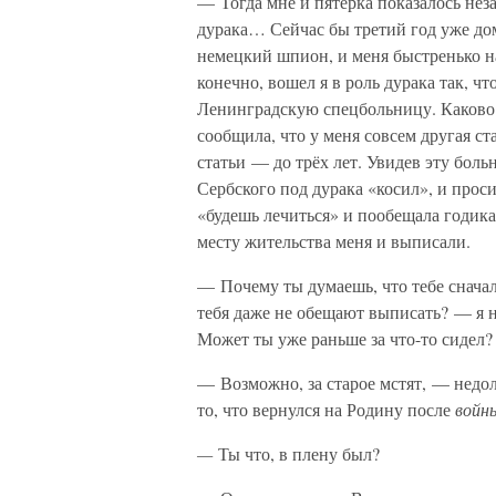
— Тогда мне и пятерка показалось нез
дурака… Сейчас бы третий год уже дома
немецкий шпион, и меня быстренько на 
конечно, вошел я в роль дурака так, ч
Ленинградскую спецбольницу. Каково б
сообщила, что у меня совсем другая с
статьи — до трёх лет. Увидев эту больн
Сербского под дурака «косил», и просил
«будешь лечиться» и пообещала годика 
месту жительства меня и выписали.
— Почему ты думаешь, что тебе сначал
тебя даже не обещают выписать? — я н
Может ты уже раньше за что-то сидел
— Возможно, за старое мстят, — недол
то, что вернулся на Родину после
войн
—
Ты что, в плену был?