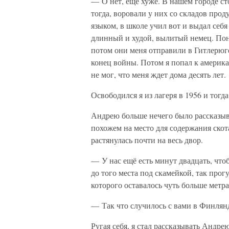
— О нет, еще хуже. В нашем городе с
тогда, воровали у них со складов про
языком, в школе учил вот и выдал себ
длинный и худой, вылитый немец. Пона
потом они меня отправили в Гитлерюге
конец войны. Потом я попал к америка
не мог, что меня ждет дома десять лет.
Освободился я из лагеря в 1956 и тогда
Андрею больше нечего было рассказыва
похожем на место для содержания скот
растянулась почти на весь двор.
— У нас ещё есть минут двадцать, что
до того места под скамейкой, так прог
которого оставалось чуть больше метра
— Так что случилось с вами в Финлян
Ругая себя, я стал рассказывать Андр