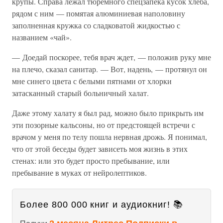
крупы. Справа лежал тюремного спецзапека кусок хлеба,
рядом с ним — помятая алюминиевая наполовину
заполненная кружка со сладковатой жидкостью с
названием «чай».
— Доедай поскорее, тебя врач ждет, — положив руку мне
на плечо, сказал санитар. — Вот, надень, — протянул он
мне синего цвета с белыми пятнами от хлорки
затасканный старый больничный халат.
Даже этому халату я был рад, можно было прикрыть им
эти позорные кальсоны, но от предстоящей встречи с
врачом у меня по телу пошла нервная дрожь. Я понимал,
что от этой беседы будет зависеть моя жизнь в этих
стенах: или это будет просто пребывание, или
пребывание в муках от нейролептиков.
Более 800 000 книг и аудиокниг! 📚