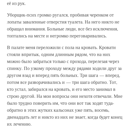
её из рук.
Уборщик-псих громко ругался, пробивая черенком от
лопаты заваленные отверстия туалета. На него никто не
обращал внимания. Больные люди, все без исключения,
топтались на месте и негромко переговаривались.
В палате меня переложили с пола на кровать. Кровати
стояли впритык, одним длинным рядом, что на них
можно было забраться только с прохода, перелезая через
спинку. По узкому проходу между рядами ходили друг за
другом взад и вперед пять больных. Три шага — вперед,
потом все разворачивались и — три шага обратно. Тот,
кто устал, забирался на кровать, и его место занимал в
строю другой. На мои вопросы они нехотя отвечали. Мне
было трудно поверить им, что они вот так ходят туда-
обратно в этих жутких кальсонах уже пять, восемь,
двенадцать лет и никто из них не знает, когда будет конец
их лечению.