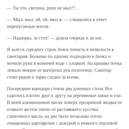
— Ты что, скотина, руки не мыл?!…
— Мыл, мыл, ой, ой, мыл я, — слышались в ответ
перепуганные вопли.
— Надзорка, за стол! — дошла очередь и до нас.
Я залез в середину строя, боясь попасть в немилость к
санитарам. Больные по одному подходили к бочку и
мочили руки в вонючей воде с хлоркой. На крышке бочка
лежало мокрое от вытертых рук полотенце. Санитар
стоял рядом и зорко следил за всеми.
Посередине коридора стояли два длинных стола. Все
садились плотно друг к другу на деревянные лавки и ели.
В моей алюминиевой миске поверх прозрачной жидкости
плавало желтое пятно от растаявшего кусочка
сливочного масла, на дне было несколько плохо
очищенных картофелин с кожурой и немного перловой