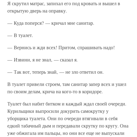
Я скрутил матрас, запихал его под кровать и вышел в
открытую дверь на оправку.
— Куда поперся? — кричал мне санитар.
— В туалет.
— Вернись и жди всех! Притом, спрашивать надо!
— Извини, я не знал, — сказал я.
— Так вот, теперь знай, — не зло ответил он.
В туалет привели строем, там санитар запер всех и ушел
по своим делам, крича на кого-то в коридоре.
Туалет был набит битком и каждый ждал своей очереди.
Курильщики выпросили докурить самокрутку у
уборщика туалета. Они по очереди втягивали в себя
едкий табачный дым и передавали скрутку по кругу. Она
уже обжигала им пальцы, но они все еще не выпускали