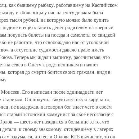
сяц, как бывшему рыбаку, работавшему на Каспийском
выходу из больницы у нас на счету должна была
 трех тысяч рублей, на которую можно было купить
а льдине и ещё оставить денег родителям на «черный
ам покупать билеты на поезда и самолеты со скидкой
аво не работать, что освобождало нас от уголовной
тво», а отсутствие судимости давало право иметь
Союза. Теперь мы ждали выписку, рассчитывая, что
т на север в Онегу к родственникам и начнет
ны, которая до смерти боится своих граждан, видя в
иму.
ь Моисеев. Его выписали после одиннадцати лет
 стариком. Он получил такую жестокую кару за то,
нец, не выдержав, наговорил бог знает чего в своём
ся старый эстонский коммунист за своё несогласие с
лов — шесть лет находится в больнице за то, что
я детали, к своему знакомому, отсидевшему в лагерях
а сам задумался, что если Орлова КГБ вычислит, то он