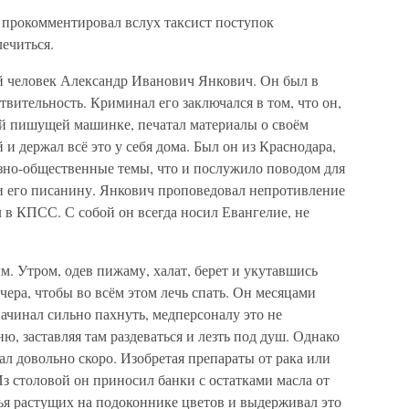
 прокомментировал вслух таксист поступок
лечиться.
й человек Александр Иванович Янкович. Он был в
твительность. Криминал его заключался в том, что он,
оей пишущей машинке, печатал материалы о своём
и держал всё это у себя дома. Был он из Краснодара,
озно-общественные темы, что и послужило поводом для
и его писанину. Янкович проповедовал непротивление
ил в КПСС. С собой он всегда носил Евангелие, не
. Утром, одев пижаму, халат, берет и укутавшись
чера, чтобы во всём этом лечь спать. Он месяцами
начинал сильно пахнуть, медперсоналу это не
ю, заставляя там раздеваться и лезть под душ. Однако
ал довольно скоро. Изобретая препараты от рака или
Из столовой он приносил банки с остатками масла от
ья растущих на подоконнике цветов и выдерживал это