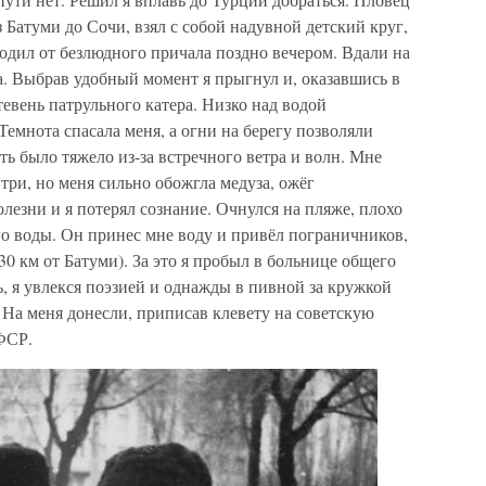
 Батуми до Сочи, взял с собой надувной детский круг,
ходил от безлюдного причала поздно вечером. Вдали на
а. Выбрав удобный момент я прыгнул и, оказавшись в
тевень патрульного катера. Низко над водой
емнота спасала меня, а огни на берегу позволяли
ь было тяжело из-за встречного ветра и волн. Мне
три, но меня сильно обожгла медуза, ожёг
лезни и я потерял сознание. Очнулся на пляже, плохо
го воды. Он принес мне воду и привёл пограничников,
30 км от Батуми). За это я пробыл в больнице общего
, я увлекся поэзией и однажды в пивной за кружкой
 На меня донесли, приписав клевету на советскую
ФСР.