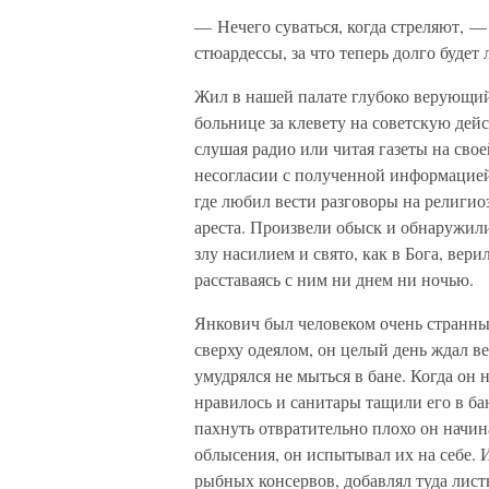
— Нечего суваться, когда стреляют, —
стюардессы, за что теперь долго будет 
Жил в нашей палате глубоко верующи
больнице за клевету на советскую дейс
слушая радио или читая газеты на св
несогласии с полученной информацией 
где любил вести разговоры на религи
ареста. Произвели обыск и обнаружил
злу насилием и свято, как в Бога, вер
расставаясь с ним ни днем ни ночью.
Янкович был человеком очень странным
сверху одеялом, он целый день ждал ве
умудрялся не мыться в бане. Когда он 
нравилось и санитары тащили его в бан
пахнуть отвратительно плохо он начин
облысения, он испытывал их на себе. 
рыбных консервов, добавлял туда лист