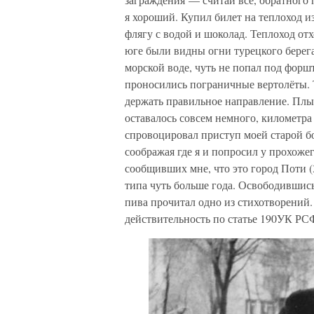
я хороший. Купил билет на теплоход из
флягу с водой и шоколад. Теплоход от
юге были видны огни турецкого берег
морской воде, чуть не попал под форш
проносились пограничные вертолёты. Т
держать правильное направление. Плыт
оставалось совсем немного, километра 
спровоцировал приступ моей старой бо
соображая где я и попросил у прохоже
сообщивших мне, что это город Поти (
типа чуть больше года. Освободившись
пива прочитал одно из стихотворений.
действительность по статье 190УК РС