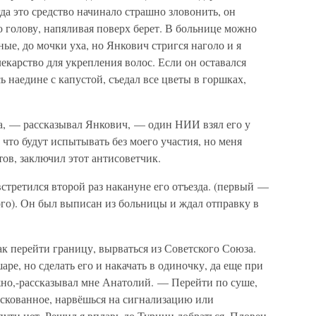
гда это средство начинало страшно зловонить, он
 голову, напяливая поверх берет. В больнице можно
ые, до мочки уха, но Янкович стригся наголо и я
екарство для укрепления волос. Если он оставался
сь наедине с капустой, съедал все цветы в горшках,
ка, — рассказывал Янкович, — один НИИ взял его у
, что будут испытывать без моего участия, но меня
атов, заключил этот антисоветчик.
третился второй раз накануне его отъезда. (первый —
ого). Он был выписан из больницы и ждал отправку в
к перейти границу, вырваться из Советского Союза.
ре, но сделать его и накачать в одиночку, да еще при
но,-рассказывал мне Анатолий. — Перейти по суше,
рискованное, нарвёшься на сигнализацию или
пути нет. Решил я вплавь до Турции добраться. Пловец