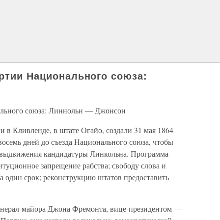
артии Национального союза:
ального союза: Линнольн — Джонсон
 в Кливленде, в штате Огайо, создали 31 мая 1864
восемь дней до съезда Национального союза, чтобы
и выдвижения кандидатуры Линкольна. Программа
итуционное запрещение рабства; свободу слова и
на один срок; реконструкцию штатов предоставить
енерал-майора Джона Фремонта, вице-президентом —