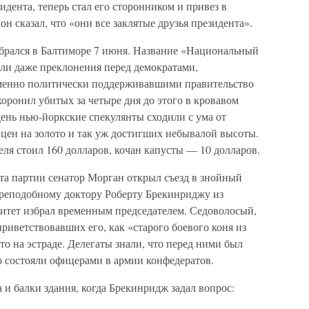
идента, теперь стал его сторонником и привез в
он сказал, что «они все заклятые друзья президента».
брался в Балтиморе 7 июня. Название «Национальный
или даже преклонения перед демократами,
менно политически поддерживавшими правительство
хоронил убитых за четыре дня до этого в кровавом
ень нью-йоркские спекулянты сходили с ума от
ен на золото и так уж достигших небывалой высоты.
еля стоил 160 долларов, кочан капусты — 10 долларов.
та партии сенатор Морган открыл съезд в знойный
преподобному доктору Роберту Брекинриджу из
итет избрал временным председателем. Седоволосый,
иветствовавших его, как «старого боевого коня из
то на эстраде. Делегаты знали, что перед ними был
о состояли офицерами в армии конфедератов.
 и балки здания, когда Брекинридж задал вопрос: