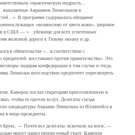
приветствовала «практическую мудрость…
… выказанные Авраамом Линкольном в
остей…». В программе содержалось обещание
военнослужащих «независимо от цвета кожи», широкое
ов в США — «…убежище для всех угнетенных
мя железной дороги к Тихому океану и др.
лся в обязательстве «…в соответствии с
 предателей, восставших против правительства». Это
риговоры лидерам конфедерации в том случае и тогда,
раммы Линкольн впоследствии предпочтет пересмотреть
тов. Камерон послал секретарям приготовленную в
ал, чтобы ее прочли вслух. Делегаты съезда
сно кандидатуры Авраама Линкольна из Иллинойса в
на в вице-президенты.
л Брукс. — Почти все делегаты: вскочили на ноги, —
колько минут царил неописуемый гвалт. Камерон