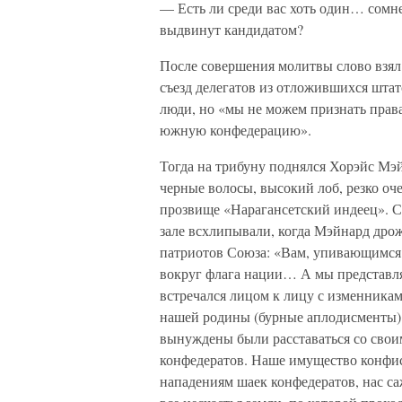
— Есть ли среди вас хоть один… сомн
выдвинут кандидатом?
После совершения молитвы слово взял
съезд делегатов из отложившихся штат
люди, но «мы не можем признать права 
южную конфедерацию».
Тогда на трибуну поднялся Хорэйс Мэ
черные волосы, высокий лоб, резко о
прозвище «Нарагансетский индеец». С
зале всхлипывали, когда Мэйнард др
патриотов Союза: «Вам, упивающимся
вокруг флага нации… А мы представляе
встречался лицом к лицу с изменниками,
нашей родины (бурные аплодисменты).
вынуждены были расставаться со сво
конфедератов. Наше имущество конфис
нападениям шаек конфедератов, нас са