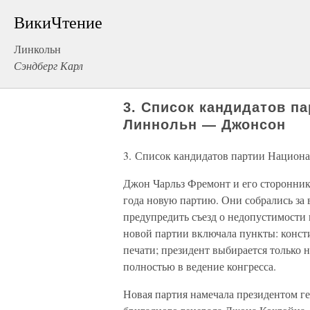
ВикиЧтение
Линкольн
Сэндберг Карл
3. Список кандидатов п
Линнольн — Джонсон
3. Список кандидатов партии Национ
Джон Чарльз Фремонт и его сторонники
года новую партию. Они собрались за 
предупредить съезд о недопустимост
новой партии включала пункты: конст
печати; президент выбирается только 
полностью в ведение конгресса.
Новая партия намечала президентом г