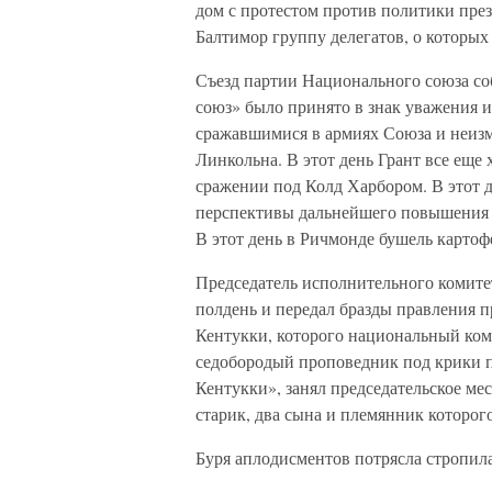
дом с протестом против политики през
Балтимор группу делегатов, о которых 
Съезд партии Национального союза со
союз» было принято в знак уважения 
сражавшимися в армиях Союза и неиз
Линкольна. В этот день Грант все еще 
сражении под Колд Харбором. В этот д
перспективы дальнейшего повышения ц
В этот день в Ричмонде бушель картоф
Председатель исполнительного комите
полдень и передал бразды правления 
Кентукки, которого национальный ком
седобородый проповедник под крики пр
Кентукки», занял председательское мес
старик, два сына и племянник которог
Буря аплодисментов потрясла стропила