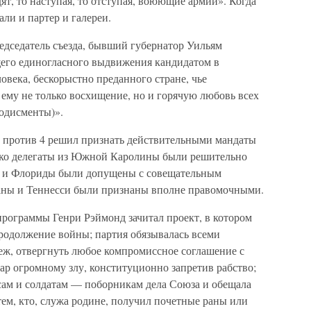
дят, то наступая, то отступая, воюющие армии». Когда
ли и партер и галереи.
едседатель съезда, бывший губернатор Уильям
щего единогласного выдвижения кандидатом в
овека, бескорыстно преданного стране, чье
ему не только восхищение, но и горячую любовь всех
одисменты)».
и против 4 решил признать действительными мандаты
лько делегаты из Южной Каролины были решительно
 и Флориды были допущены с совещательным
ианы и Теннесси были признаны вполне правомочными.
программы Генри Рэймонд зачитал проект, в котором
родолжение войны; партия обязывалась всеми
ж, отвергнуть любое компромиссное соглашение с
ар огромному злу, конституционно запретив рабство;
сам и солдатам — поборникам дела Союза и обещала
ем, кто, служа родине, получил почетные раны или