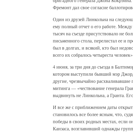
бригадного генерала Джона Кокрэйна.
Фремонт дал свое согласие баллотирова
Один из друзей Линкольна на следующи
ему полный отчет о его работе. Между
тысяч на съезде присутствовало не бол
письменного стола, перелистал ее и про
был в долгах, и всякий, кто был недово
всего их собралось четыреста человек»
4 июня, за три дня до съезда в Балтим
котором выступили бывший мэр Джорд
другие, чрезвычайно расхваливавшие г
митинга — «чествование генерала Гран
выдвинуть не Линкольна, а Гранта. Его
И все же с приближением даты откры
становилось все более ясным, что, суд
победы в своих родных местах, если о
Канзаса, возглавивший однажды групп