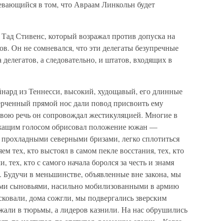
евающийся в том, что Авраам Линкольн будет
 Тад Стивенс, который возражал против допуска на
ов. Он не сомневался, что эти делегаты безупречные
делегатов, а следовательно, и штатов, входящих в
йнард из Теннесси, высокий, худощавый, его длинные
черченный прямой нос дали повод присвоить ему
вою речь он сопровождал жестикуляцией. Многие в
ожащим голосом обрисовал положение южан —
 прохладными северными бризами, легко сплотиться
м тех, кто выстоял в самом пекле восстания, тех, кто
 тех, кто с самого начала боролся за честь и знамя
 Будучи в меньшинстве, объявленные вне закона, мы
ими сыновьями, насильно мобилизованными в армию
ковали, дома сожгли, мы подвергались зверским
жали в тюрьмы, а лидеров казнили. На нас обрушились