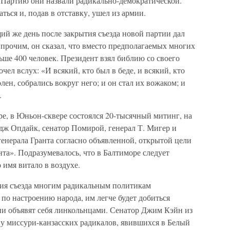
 Партию они назвали радикально-демократической.
ться и, подав в отставку, ушел из армии.
й же день после закрытия съезда новой партии дал
 прочим, он сказал, что вместо предполагаемых многих
ьше 400 человек. Президент взял библию со своего
чел вслух: «И всякий, кто был в беде, и всякий, кто
лен, собрались вокруг него; и он стал их вожаком; и
.
оре, в Юньон-сквере состоялся 20-тысячный митинг, на
ж Опдайк, сенатор Помирой, генерал Т. Мигер и
енерала Гранта согласно объявленной, открытой цели
та». Подразумевалось, что в Балтиморе следует
 имя витало в воздухе.
тия съезда многим радикальным политикам
я по настроению народа, им легче будет добиться
ни объявят себя линкольнцами. Сенатор Джим Кэйн из
у миссури-канзасских радикалов, явившихся в Белый