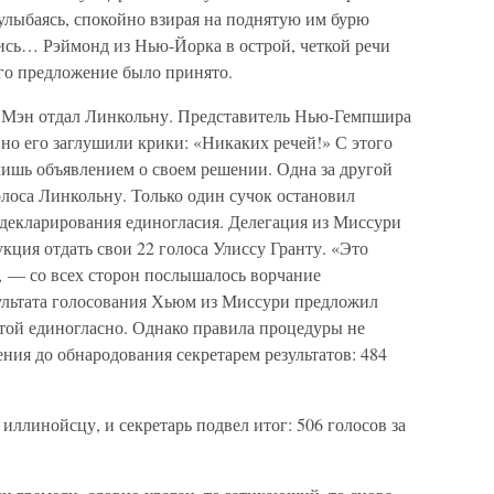
 улыбаясь, спокойно взирая на поднятую им бурю
ись… Рэймонд из Нью-Йорка в острой, четкой речи
го предложение было принято.
в Мэн отдал Линкольну. Представитель Нью-Гемпшира
 но его заглушили крики: «Никаких речей!» С этого
ишь объявлением о своем решении. Одна за другой
лоса Линкольну. Только один сучок остановил
декларирования единогласия. Делегация из Миссури
укция отдать свои 22 голоса Улиссу Гранту. «Это
, — со всех сторон послышалось ворчание
ультата голосования Хьюм из Миссури предложил
той единогласно. Однако правила процедуры не
ния до обнародования секретарем результатов: 484
иллинойсцу, и секретарь подвел итог: 506 голосов за