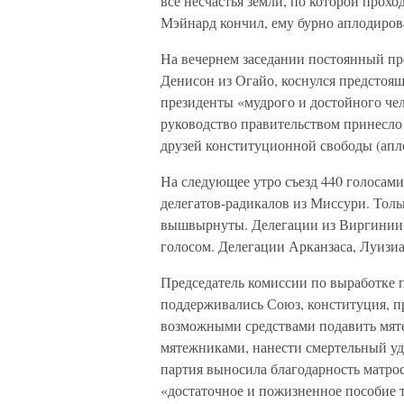
все несчастья земли, по которой прохо
Мэйнард кончил, ему бурно аплодирова
На вечернем заседании постоянный пр
Денисон из Огайо, коснулся предстоя
президенты «мудрого и достойного чел
руководство правительством принесло 
друзей конституционной свободы (апл
На следующее утро съезд 440 голосам
делегатов-радикалов из Миссури. То
вышвырнуты. Делегации из Виргинии
голосом. Делегации Арканзаса, Луиз
Председатель комиссии по выработке 
поддерживались Союз, конституция, п
возможными средствами подавить мяте
мятежниками, нанести смертельный уд
партия выносила благодарность матро
«достаточное и пожизненное пособие т