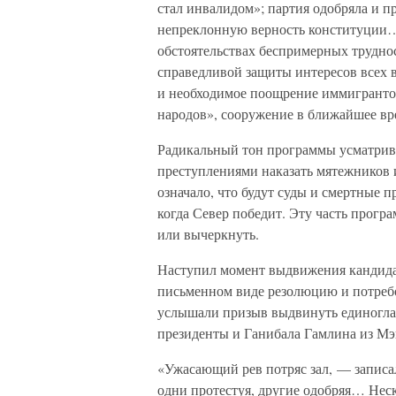
стал инвалидом»; партия одобряла и 
непреклонную верность конституции
обстоятельствах беспримерных трудн
справедливой защиты интересов всех 
и необходимое поощрение иммигрант
народов», сооружение в ближайшее вре
Радикальный тон программы усматрива
преступлениями наказать мятежников и
означало, что будут суды и смертные п
когда Север победит. Эту часть прог
или вычеркнуть.
Наступил момент выдвижения кандида
письменном виде резолюцию и потребов
услышали призыв выдвинуть единогла
президенты и Ганибала Гамлина из Мэ
«Ужасающий рев потряс зал, — записа
одни протестуя, другие одобряя… Нес