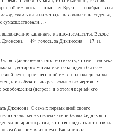
 гремели, словно ураган, то затихающий, то снова
ра», обнимались, — отмечает Брукс, — подбрасывали
между скамьями и на эстраде, вскакивали на сиденья,
ще сумасшествовали…»
 к выдвижению кандидата в вице-президенты. Вскоре
за Джонсона — 494 голоса, за Дикинсона — 17, за
Эндрю Джонсоне достаточно сказать, что нет человека
инкольна, которого мятежники ненавидели бы всем
В своей речи, произнесенной им за полгода до съезда,
тен, и он обязательно разгромит этих чертовых
 освобождения (негров), и в этом я верный его
гать Джонсона. С самых первых дней своего
ятеля он был выразителем чаяний белых бедняков и
денежной аристократии, которая тридцать лет правила
лишком большим влиянием в Вашингтоне.