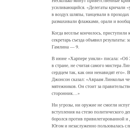
Несколько минут приветственные крики
усиливающийся. «Делегаты кричали «у
в воздух шляпы, танцевали в проходах 
размахивали флажками, орали и вооб
Когда веселье кончилось, приступили
секретарь съезда объявил результаты: 
Гамлина — 9.
В июне «Харпере уикли» писала: «Об 
в стране, не считая самого мистера Л
сердцем так, как они ненавидят его». 
Джонсон сказал: «Авраам Линкольн чес
мятежников. Он стоит за правительство
сторонник…»
Ни угрозы, ни оружие не смогли испу
вступления на стезю политического де
боролся против привилегированной и 
Югом и незаслуженно пользовалась с