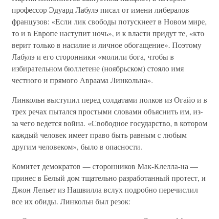
профессор Эдуард Лабулэ писал от имени либералов-
французов: «Если лик свободы потускнеет в Новом мире,
то и в Европе наступит ночь», и к власти придут те, «кто
верит только в насилие и личное обогащение». Поэтому
Лабулэ и его сторонники «молили бога, чтобы в
избирательном бюллетене (ноябрьском) стояло имя
честного и прямого Авраама Линкольна».
Линкольн выступил перед солдатами полков из Огайо и в
трех речах пытался простыми словами объяснить им, из-
за чего ведется война. «Свободное государство, в котором
каждый человек имеет право быть равным с любым
другим человеком», было в опасности.
Комитет демократов — сторонников Мак-Клелла-на —
принес в Белый дом тщательно разработанный протест, и
Джон Лельет из Нашвилла вслух подробно перечислил
все их обиды. Линкольн был резок: