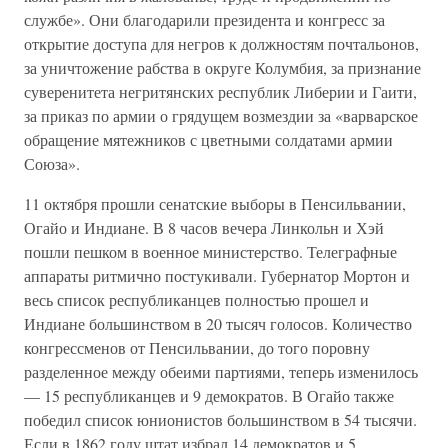
службе». Они благодарили президента и конгресс за
открытие доступа для негров к должностям почтальонов,
за уничтожение рабства в округе Колумбия, за признание
суверенитета негритянских республик Либерии и Гаити,
за приказ по армии о грядущем возмездии за «варварское
обращение мятежников с цветными солдатами армии
Союза».
11 октября прошли сенатские выборы в Пенсильвании,
Огайо и Индиане. В 8 часов вечера Линкольн и Хэй
пошли пешком в военное министерство. Телеграфные
аппараты ритмично постукивали. Губернатор Мортон и
весь список республиканцев полностью прошел и
Индиане большинством в 20 тысяч голосов. Количество
конгрессменов от Пенсильвании, до того поровну
разделенное между обеими партиями, теперь изменилось
— 15 республиканцев и 9 демократов. В Огайо также
победил список юнионистов большинством в 54 тысячи.
Если в 1862 году штат избрал 14 демократов и 5