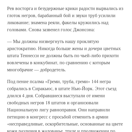
Рев восторга и безудержные крики радости вырвались из
глоток негров, барабанный бой и звуки труб усилили
ликование; знамена реяли, факелы кружились над
головами. Снова зазвенел голос Джонсона:
— Мы должны низвергнуть нашу проклятую
аристократию. Никогда больше жены и дочери цветных
штата Теннесси не должны быть по чьей-либо прихоти
вовлечены в конкубинат, по сравнению с которым
многобрачие — добродетель.
Под пение псалма «Греми, труба, греми» 144 негра
собрались в Сиракьюс, в штате Нью-Йорк. Этот съезд
длился 4 дня. Собравшиеся выступали от имени
свободных негров 18 штатов и организовали
Национальную лигу равноправия. Они направили
петицию в конгресс с просьбой отменить в армии
«несправедливые, оскорбительные, основанные на цвете
кожи различия в жалованье, труде и продвижении по