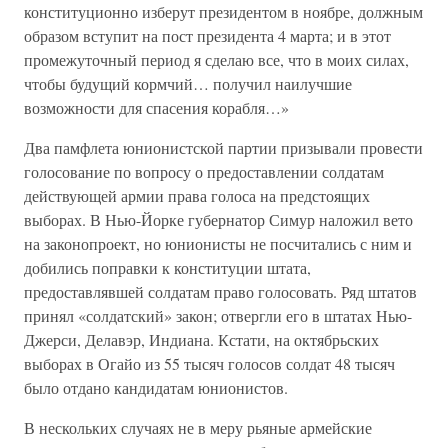
конституционно изберут президентом в ноябре, должным
образом вступит на пост президента 4 марта; и в этот
промежуточный период я сделаю все, что в моих силах,
чтобы будущий кормчий… получил наилучшие
возможности для спасения корабля…»
Два памфлета юнионистской партии призывали провести
голосование по вопросу о предоставлении солдатам
действующей армии права голоса на предстоящих
выборах. В Нью-Йорке губернатор Симур наложил вето
на законопроект, но юнионисты не посчитались с ним и
добились поправки к конституции штата,
предоставлявшей солдатам право голосовать. Ряд штатов
принял «солдатский» закон; отвергли его в штатах Нью-
Джерси, Делавэр, Индиана. Кстати, на октябрьских
выборах в Огайо из 55 тысяч голосов солдат 48 тысяч
было отдано кандидатам юнионистов.
В нескольких случаях не в меру рьяные армейские