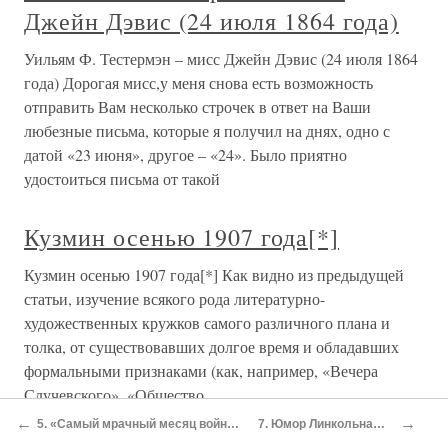
Джейн Дэвис (24 июля 1864 года)
Уильям Ф. Тестермэн – мисс Джейн Дэвис (24 июля 1864
года) Дорогая мисс,у меня снова есть возможность
отправить Вам несколько строчек в ответ на Ваши
любезные письма, которые я получил на днях, одно с
датой «23 июня», другое – «24». Было приятно
удостоиться письма от такой
Кузмин осенью 1907 года[*]
Кузмин осенью 1907 года[*] Как видно из предыдущей
статьи, изучение всякого рода литературно-
художественных кружков самого различного плана и
толка, от существовавших долгое время и обладавших
формальными признаками (как, например, «Вечера
Случевского», «Общество
←
→
5. «Самый мрачный месяц войны» — август 1864 года
7. Юмор Линкольна… и его религия