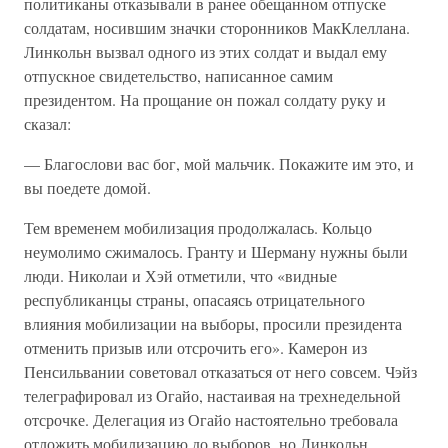
политиканы отказывали в ранее обещанном отпуске
солдатам, носившим значки сторонников МакКлеллана.
Линкольн вызвал одного из этих солдат и выдал ему
отпускное свидетельство, написанное самим
президентом. На прощание он пожал солдату руку и
сказал:
— Благослови вас бог, мой мальчик. Покажите им это, и
вы поедете домой.
Тем временем мобилизация продолжалась. Кольцо
неумолимо сжималось. Гранту и Шерману нужны были
люди. Николаи и Хэй отметили, что «видные
республиканцы страны, опасаясь отрицательного
влияния мобилизации на выборы, просили президента
отменить призыв или отсрочить его». Камерон из
Пенсильвании советовал отказаться от него совсем. Чэйз
телеграфировал из Огайо, настаивая на трехнедельной
отсрочке. Делегация из Огайо настоятельно требовала
отложить мобилизацию до выборов, но Линкольн