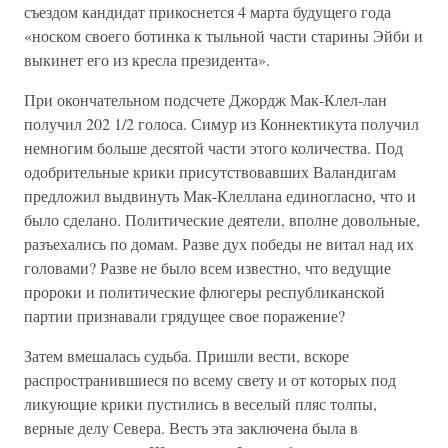
съездом кандидат прикоснется 4 марта будущего года
«носком своего ботинка к тыльной части старины Эйби и
выкинет его из кресла президента».
При окончательном подсчете Джордж Мак-Клел-лан
получил 202 1/2 голоса. Симур из Коннектикута получил
немногим больше десятой части этого количества. Под
одобрительные крики присутствовавших Валандигам
предложил выдвинуть Мак-Клеллана единогласно, что и
было сделано. Политические деятели, вполне довольные,
разъехались по домам. Разве дух победы не витал над их
головами? Разве не было всем известно, что ведущие
пророки и политические флюгеры республиканской
партии признавали грядущее свое поражение?
Затем вмешалась судьба. Пришли вести, вскоре
распространившиеся по всему свету и от которых под
ликующие крики пустились в веселый пляс толпы,
верные делу Севера. Весть эта заключена была в