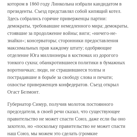
котором в 1860 году Линкольна избрали кандидатом в
президенты. Съезд представлял собой кипящий котел.
Здесь собрались горячие приверженцы партии:
демократы, требовавшие немедленного мира; демократы,
стоявшие за продолжение войны; виги; «ничего-не-
знайки»; консерваторы; сторонники предоставления
максимальных прав каждому штату; одобряющие
отделение Юга миллионеры в костюмах из дорогого
тонкого сукна; обанкротившиеся политики в бумажных
воротничках; люди, не страшившиеся толпы и
пострадавшие в борьбе за свободу слова и печати;
охвостье приверженцев конфедератов. Съезд открыл
Огаст Белмонт.
Губернатор Симур, получив молоток постоянного
председателя, в своей речи сказал, что существующее
правительство не может спасти Союз, даже если бы оно
захотело, но «поскольку правительство не может спасти
наш Союз, мы можем это сделать (громкие