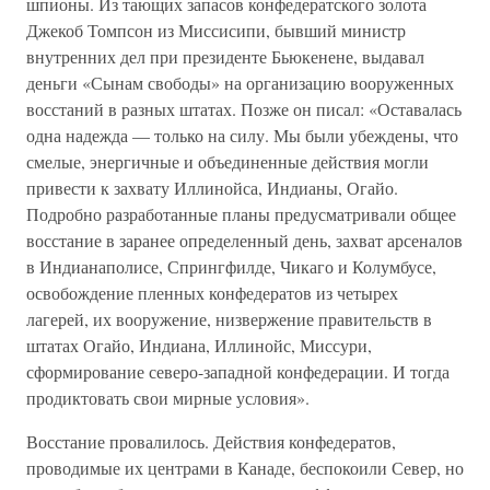
шпионы. Из тающих запасов конфедератского золота
Джекоб Томпсон из Миссисипи, бывший министр
внутренних дел при президенте Бьюкенене, выдавал
деньги «Сынам свободы» на организацию вооруженных
восстаний в разных штатах. Позже он писал: «Оставалась
одна надежда — только на силу. Мы были убеждены, что
смелые, энергичные и объединенные действия могли
привести к захвату Иллинойса, Индианы, Огайо.
Подробно разработанные планы предусматривали общее
восстание в заранее определенный день, захват арсеналов
в Индианаполисе, Спрингфилде, Чикаго и Колумбусе,
освобождение пленных конфедератов из четырех
лагерей, их вооружение, низвержение правительств в
штатах Огайо, Индиана, Иллинойс, Миссури,
сформирование северо-западной конфедерации. И тогда
продиктовать свои мирные условия».
Восстание провалилось. Действия конфедератов,
проводимые их центрами в Канаде, беспокоили Север, но