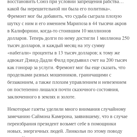
восстановить Союз при условии запрещения рабства…
какой бы нерешительной ни была его политика».
Фремонт мог бы добавить, что судьба сыграла плохую
шутку с ним и его имением Марипоза в 44 тысячи акров
в Калифорнии, когда-то стоившим 10 миллионов
долларов. Теперь долги по нему достигли 1 миллиона 250
тысяч долларов, и каждый месяц на эту сумму
«набегали» проценты в 13 тысяч долларов; к тому же
адвокат Дэвид-Дадли Филд предъявил счет на 200 тысяч
как гонорар за услуги. Фремонт мог бы еще сказать, что
проделками разных мошенников, граничащими с
беззаконием, а также плохим управлением и невезением
он постепенно лишался почти сказочного состояния,
заключенного в землях и золоте.
Некоторые газеты уделили много внимания случайному
замечанию Саймона Камерона, заявившему, что в случае
переизбрания президент возьмет себе в помощники
новых, энергичных людей. Линкольн по этому поводу