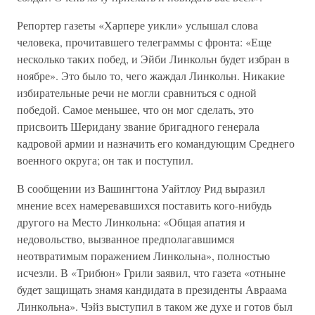
Репортер газеты «Харпере уикли» услышал слова
человека, прочитавшего телеграммы с фронта: «Еще
несколько таких побед, и Эйби Линкольн будет избран в
ноябре». Это было то, чего жаждал Линкольн. Никакие
избирательные речи не могли сравниться с одной
победой. Самое меньшее, что он мог сделать, это
присвоить Шеридану звание бригадного генерала
кадровой армии и назначить его командующим Среднего
военного округа; он так и поступил.
В сообщении из Вашингтона Уайтлоу Рид выразил
мнение всех намеревавшихся поставить кого-нибудь
другого на Место Линкольна: «Общая апатия и
недовольство, вызванное предполагавшимся
неотвратимым поражением Линкольна», полностью
исчезли. В «Трибюн» Грили заявил, что газета «отныне
будет защищать знамя кандидата в президенты Авраама
Линкольна». Чэйз выступил в таком же духе и готов был