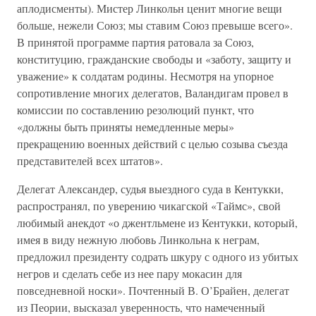
аплодисменты). Мистер Линкольн ценит многие вещи
больше, нежели Союз; мы ставим Союз превыше всего».
В принятой программе партия ратовала за Союз,
конституцию, гражданские свободы и «заботу, защиту и
уважение» к солдатам родины. Несмотря на упорное
сопротивление многих делегатов, Валандигам провел в
комиссии по составлению резолюций пункт, что
«должны быть приняты немедленные меры»
прекращению военных действий с целью созыва съезда
представителей всех штатов».
Делегат Александер, судья выездного суда в Кентукки,
распространял, по уверению чикагской «Таймс», свой
любимый анекдот «о джентльмене из Кентукки, который,
имея в виду нежную любовь Линкольна к неграм,
предложил президенту содрать шкуру с одного из убитых
негров и сделать себе из нее пару мокасин для
повседневной носки». Почтенный В. О’Брайен, делегат
из Пеории, высказал уверенность, что намеченный