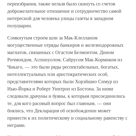
переизбрания, также нельзя было скинуть со счетов
доброжелательное отношение и сотрудничество самой
интересной для человека улицы газеты в западном
полушарии.
Сомкнутым строем шли за Мак-Клелланом
могущественные отряды банкиров и железнодорожных
магнатов, связанных с Огастом Белмонтом, Дином
Ричмондом, Аспинуолом, Сайрусом Мак-Кормиком из
Чикаго, — это были ряды респектабельных, богатых,
интеллектуальных или аристократических особ,
представителями которых были Хорэйшио Симур из
Нью-Йорка и Роберт Уинтроп из Бостона. За ними
следовали драчуны и буяны, к которым присоединились
те, для кого расовый вопрос был главным, — они
боялись, что Декларация об освобождении может
привести к их политическому и социальному равенству с
неграми.