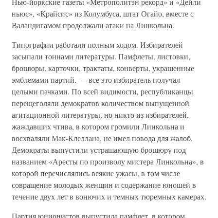
Нью-йоркские газеты «Метрополитэн рекорд» и «Дейли
ньюс», «Крайсис» из Колумбуса, штат Огайо, вместе с
Валандигамом продолжали атаки на Линкольна.
Типографии работали полным ходом. Избирателей
засыпали тоннами литературы. Памфлеты, листовки,
брошюры, карточки, трактаты, конверты, украшенные
эмблемами партий, — все это избиратель получал
целыми пачками. По всей видимости, республиканцы
перещеголяли демократов количеством выпущенной
агитационной литературы, но никто из избирателей,
жаждавших чтива, в котором громили Линкольна и
восхваляли Мак-Клеллана, не имел повода для жалоб.
Демократы выпустили устрашающую брошюру под
названием «Аресты по произволу мистера Линкольна», в
которой перечислялись всякие ужасы, в том числе
совращение молодых женщин и содержание юношей в
течение двух лет в вонючих и темных тюремных камерах.
Партия юнионистов выпустила памфлет, в котором