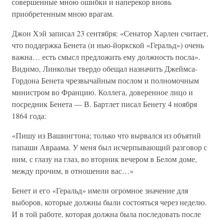
совершенные мною ошибки и наперекор вновь
приобретенным мною врагам.
Джон Хэй записал 23 сентября: «Сенатор Харлен считает,
что поддержка Бенета (и нью-йоркской «Геральд») очень
важна… есть смысл предложить ему должность посла».
Видимо, Линкольн твердо обещал назначить Джеймса-
Гордона Бенета чрезвычайным послом и полномочным
министром во Францию. Коллега, доверенное лицо и
посредник Бенета — В. Бартлет писал Бенету 4 ноября
1864 года:
«Пишу из Вашингтона; только что вырвался из объятий
папаши Авраама. У меня был исчерпывающий разговор с
ним, с глазу на глаз, во вторник вечером в Белом доме,
между прочим, в отношении вас…»
Бенет и его «Геральд» имели огромное значение для
выборов, которые должны были состояться через неделю.
И в той работе, которая должна была последовать после