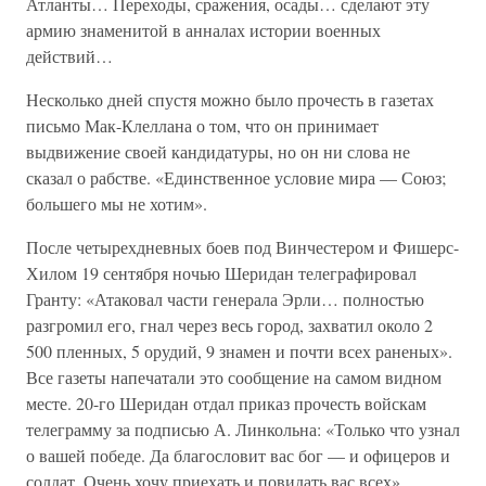
Атланты… Переходы, сражения, осады… сделают эту
армию знаменитой в анналах истории военных
действий…
Несколько дней спустя можно было прочесть в газетах
письмо Мак-Клеллана о том, что он принимает
выдвижение своей кандидатуры, но он ни слова не
сказал о рабстве. «Единственное условие мира — Союз;
большего мы не хотим».
После четырехдневных боев под Винчестером и Фишерс-
Хилом 19 сентября ночью Шеридан телеграфировал
Гранту: «Атаковал части генерала Эрли… полностью
разгромил его, гнал через весь город, захватил около 2
500 пленных, 5 орудий, 9 знамен и почти всех раненых».
Все газеты напечатали это сообщение на самом видном
месте. 20-го Шеридан отдал приказ прочесть войскам
телеграмму за подписью А. Линкольна: «Только что узнал
о вашей победе. Да благословит вас бог — и офицеров и
солдат. Очень хочу приехать и повидать вас всех».