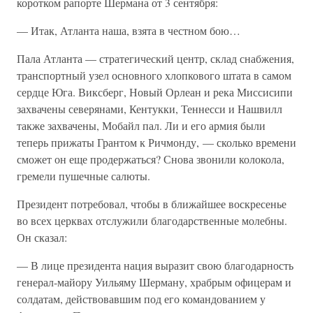
коротком рапорте Шермана от 3 сентября:
— Итак, Атланта наша, взята в честном бою…
Пала Атланта — стратегический центр, склад снабжения,
транспортный узел основного хлопкового штата в самом
сердце Юга. Виксберг, Новый Орлеан и река Миссисипи
захвачены северянами, Кентукки, Теннесси и Нашвилл
также захвачены, Мобайл пал. Ли и его армия были
теперь прижаты Грантом к Ричмонду, — сколько времени
сможет он еще продержаться? Снова звонили колокола,
гремели пушечные салюты.
Президент потребовал, чтобы в ближайшее воскресенье
во всех церквах отслужили благодарственные молебны.
Он сказал:
— В лице президента нация выразит свою благодарность
генерал-майору Уильяму Шерману, храбрым офицерам и
солдатам, действовавшим под его командованием у