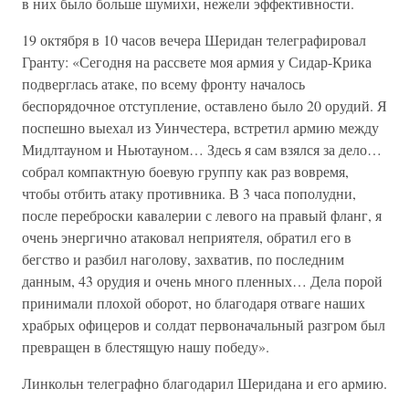
в них было больше шумихи, нежели эффективности.
19 октября в 10 часов вечера Шеридан телеграфировал
Гранту: «Сегодня на рассвете моя армия у Сидар-Крика
подверглась атаке, по всему фронту началось
беспорядочное отступление, оставлено было 20 орудий. Я
поспешно выехал из Уинчестера, встретил армию между
Мидлтауном и Ньютауном… Здесь я сам взялся за дело…
собрал компактную боевую группу как раз вовремя,
чтобы отбить атаку противника. В 3 часа пополудни,
после переброски кавалерии с левого на правый фланг, я
очень энергично атаковал неприятеля, обратил его в
бегство и разбил наголову, захватив, по последним
данным, 43 орудия и очень много пленных… Дела порой
принимали плохой оборот, но благодаря отваге наших
храбрых офицеров и солдат первоначальный разгром был
превращен в блестящую нашу победу».
Линкольн телеграфно благодарил Шеридана и его армию.