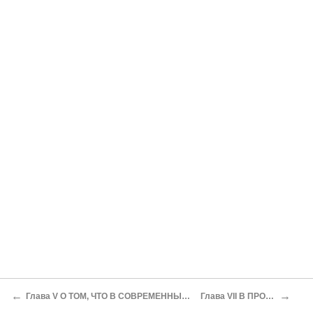
←
→
Глава V О ТОМ, ЧТО В СОВРЕМЕННЫХ ЕВРОПЕЙСКИХ ГОСУДАРСТВАХ ВЕРХОВНАЯ ВЛАСТЬ УСИЛИВАЕТСЯ, НЕСМОТРЯ НА НЕУСТОЙЧИВОСТЬ ПОЛОЖЕНИЯ САМИХ ПРАВИТЕЛЕЙ
Глава VII В ПРОДОЛЖЕНИЕ ТОГО, О ЧЕМ ГОВОРИЛОСЬ В ПРЕДЫДУЩИХ ГЛАВАХ