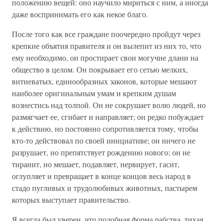
положению вещей: оно научило мириться с ним, а иногда
даже воспринимать его как некое благо.
После того как все граждане поочередно пройдут через
крепкие объятия правителя и он вылепит из них то, что
ему необходимо, он простирает свои могучие длани на
общество в целом. Он покрывает его сетью мелких,
витиеватых, единообразных законов, которые мешают
наиболее оригинальным умам и крепким душам
вознестись над толпой. Он не сокрушает волю людей, но
размягчает ее, сгибает и направляет; он редко побуждает
к действию, но постоянно сопротивляется тому, чтобы
кто-то действовал по своей инициативе; он ничего не
разрушает, но препятствует рождению нового; он не
тиранит, но мешает, подавляет, нервирует, гасит,
оглупляет и превращает в конце концов весь народ в
стадо пугливых и трудолюбивых животных, пастырем
которых выступает правительство.
Я всегда был уверен, что подобная форма рабства, тихая,