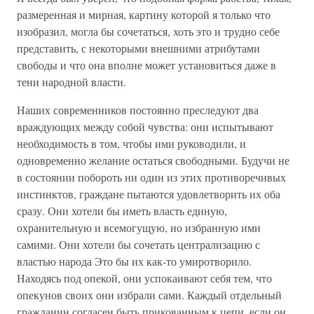
размеренная и мирная, картину которой я только что
изобразил, могла бы сочетаться, хоть это и трудно себе
представить, с некоторыми внешними атрибутами
свободы и что она вполне может установиться даже в
тени народной власти.
Наших современников постоянно преследуют два
враждующих между собой чувства: они испытывают
необходимость в том, чтобы ими руководили, и
одновременно желание остаться свободными. Будучи не
в состоянии побороть ни один из этих противоречивых
инстинктов, граждане пытаются удовлетворить их оба
сразу. Они хотели бы иметь власть единую,
охранительную и всемогущую, но избранную ими
самими. Они хотели бы сочетать централизацию с
властью народа Это бы их как-то умиротворило.
Находясь под опекой, они успокаивают себя тем, что
опекунов своих они избрали сами. Каждый отдельный
гражданин согласен быть прикованным к цепи, если он