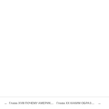
←
→
Глава XVIII ПОЧЕМУ АМЕРИКАНЦЫ С УВАЖЕНИЕМ ОТНОСЯТСЯ КО ВСЕМ ЧЕСТНЫМ ПРОФЕССИЯМ
Глава XX КАКИМ ОБРАЗОМ ПРОМЫШЛЕННОСТЬ МОЖЕТ ПОРОЖДАТЬ АРИСТОКРАТИЮ