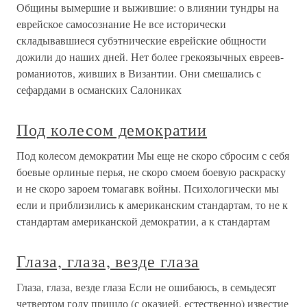
Общины вымершие и выжившие: о влиянии тундры на
еврейское самосознание Не все исторически
складывавшиеся субэтнические еврейские общности
дожили до наших дней. Нет более грекоязычных евреев-
романиотов, живших в Византии. Они смешались с
сефардами в османских Салониках
Под колесом демократии
Под колесом демократии Мы еще не скоро сбросим с себя
боевые орлиные перья, не скоро смоем боевую раскраску
и не скоро зароем томагавк войны. Психологически мы
если и приблизились к американским стандартам, то не к
стандартам американской демократии, а к стандартам
Глаза, глаза, везде глаза
Глаза, глаза, везде глаза Если не ошибаюсь, в семьдесят
четвертом году пришло (с оказией, естественно) известие