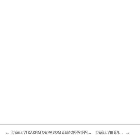
←
→
Глава VI КАКИМ ОБРАЗОМ ДЕМОКРАТИЧЕСКИЕ ИНСТИТУТЫ И НРАВЫ ПОВЫШАЮТ ЦЕНУ И СОКРАЩАЮТ СРОКИ ЗЕМЕЛЬНОЙ РЕНТЫ
Глава VIII ВЛИЯНИЕ ДЕМОКРАТИИ НА СЕМЬЮ