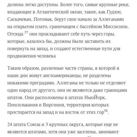
долины легко доступны. Более того, самые крупные реки,
впадающие в Атлантический океан, такие, как Гудзон,
Саскачеван, Потомак, берут свое начало за Аллеганами
на открытом плато, граничащем с бассейном Миссисипи.
57
Отсюда
они прокладывают себе путь через горы,
которые, казалось бы, должны были заставить их
повернуть на запад, и создают естественные пути для
продвижения человека
Таким образом, различные части страны, в которой в
наши дни живут англоамериканцы, не разделены
никакими преградами. Аллеганы не только не отделяют
один народ от другого, они не являются даже границами
штатов. Они расположены в штатах НьюЙорк,
Пенсильвания и Виргиния, территория которых
58
простирается на запад и на восток от этих гор
.
24 штата Союза и 3 крупных округа, которые еще не
являются штатами, хотя они уже заселены, занимают