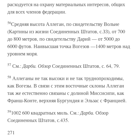
расходуется на охрану материальных интересов, общих
для всех членов федерации.
56
Средняя высота Аллеган, по свидетельству Вольне
(Картины из жизни Соединенных Штатов, с.ЗЗ), от 700
до 800 метров, по свидетельству Дарий — от 5000 до
6000 футов. Наивысшая точка Вогезов —1400 метров над
уровнем моря.
57
См.:
Дарби. Обзор
Соединенных Штатов, с. 64, 79.
58
Аллеганы не так высоки и не так труднопроходимы,
как Вогезы. В связи с этим восточные склоны Аллеган
так же естественно связаны с долиной Миссисипи, как
Франш-Конте, верхняя Бургундия и Эльзас с Францией.
59
1002 600 квадратных миль. См.:
Дарби.
Обзор
Соединенных Штатов, с.435.
271