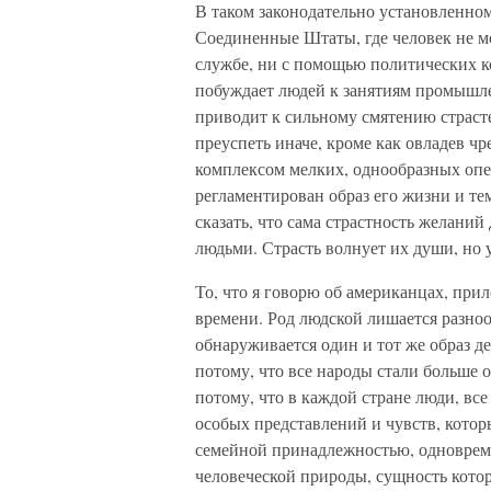
В таком законодательно установленно
Соединенные Штаты, где человек не мо
службе, ни с помощью политических к
побуждает людей к занятиям промышле
приводит к сильному смятению страсте
преуспеть иначе, кроме как овладев 
комплексом мелких, однообразных опер
регламентирован образ его жизни и т
сказать, что сама страстность желани
людьми. Страсть волнует их души, но 
То, что я говорю об американцах, пр
времени. Род людской лишается разноо
обнаруживается один и тот же образ д
потому, что все народы стали больше о
потому, что в каждой стране люди, все
особых представлений и чувств, котор
семейной принадлежностью, одноврем
человеческой природы, сущность кото