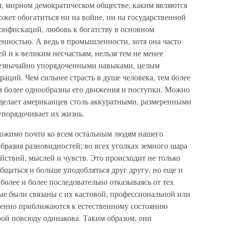
м, мирном демократическом обществе, каким являются
жет обогатиться ни на войне, ни на государственной
онфискаций, любовь к богатству в основном
нностью. А ведь в промышленности, хотя она часто
й и к великим несчастьям, нельзя тем не менее
чрезвычайно упорядоченными навыками, целым
аций. Чем сильнее страсть в душе человека, тем более
ем более однообразны его движения и поступки. Можно
й делает американцев столь аккуратными, размеренными
упорядочивает их жизнь.
иложимо почти ко всем остальным людям нашего
бразия разновидностей; во всех уголках земного шара
ействий, мыслей и чувств. Это происходит не только
бщаться и больше уподобляться друг другу, но еще и
 более и более последовательно отказываясь от тех
ые были связаны с их кастовой, профессиональной или
енно приближаются к естественному состоянию
рой повсюду одинакова. Таким образом, они