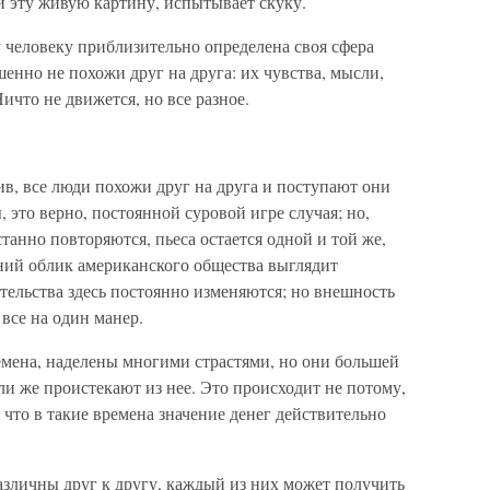
й эту живую картину, испытывает скуку.
 человеку приблизительно определена своя сфера
шенно не похожи друг на друга: их чувства, мысли,
ичто не движется, но все разное.
в, все люди похожи друг на друга и поступают они
это верно, постоянной суровой игре случая; но,
танно повторяются, пьеса остается одной и той же,
ний облик американского общества выглядит
тельства здесь постоянно изменяются; но внешность
 все на один манер.
мена, наделены многими страстями, но они большей
ли же проистекают из нее. Это происходит не потому,
 что в такие времена значение денег действительно
азличны друг к другу, каждый из них может получить