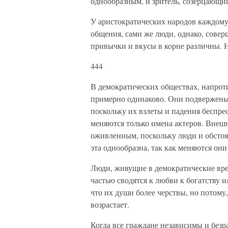
однообразным, и зритель, созерцающи
У аристократических народов каждому
общения, сами же люди, однако, совер
привычки и вкусы в корне различны. Н
444
В демократических обществах, напроти
примерно одинаково. Они подвержены, 
поскольку их взлеты и падения беспрес
меняются только имена актеров. Внеш
оживленным, поскольку люди и обстоя
эта однообразна, так как меняются они
Люди, живущие в демократические вре
частью сводятся к любви к богатству и
что их души более черствы, но потому,
возрастает.
Когда все граждане независимы и безр