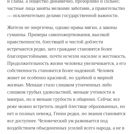
и слабы, а общество динамично, прозорливо и сильно;
частные лица заняты мелкими заботами, а правительство
— исключительно делами государственной важности.
Жители не энергичны, однако нравы мягки, а законы
гуманны. Примеры самопожертвования, высокой
нравственности, блестящей и чистой доблести
встречаются редко, зато граждане становятся более
благопристойными, почти исчезли насилие и жестокость.
Продолжительность жизни человека увеличивается, а его
собственность становится более надежной. Человек
живет не особенно красивой, но удобной и мирной
жизнью. Меньше стало слишком утонченных либо
слишком грубых удовольствий, меньше учтивости в
манерах, но и меньше грубости в общении. Сейчас все
реже можно встретить людей блестяще образованных, но
нет и полных невежд. Гении редки, но знания становятся
все доступнее. Человеческий ум развивается под
воздействием объединенных усилий всего народа, а не в