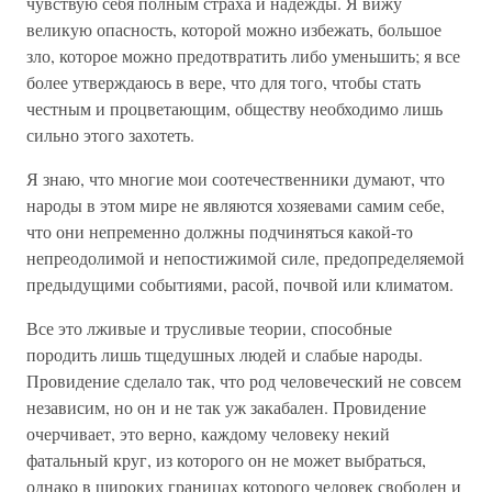
чувствую себя полным страха и надежды. Я вижу
великую опасность, которой можно избежать, большое
зло, которое можно предотвратить либо уменьшить; я все
более утверждаюсь в вере, что для того, чтобы стать
честным и процветающим, обществу необходимо лишь
сильно этого захотеть.
Я знаю, что многие мои соотечественники думают, что
народы в этом мире не являются хозяевами самим себе,
что они непременно должны подчиняться какой-то
непреодолимой и непостижимой силе, предопределяемой
предыдущими событиями, расой, почвой или климатом.
Все это лживые и трусливые теории, способные
породить лишь тщедушных людей и слабые народы.
Провидение сделало так, что род человеческий не совсем
независим, но он и не так уж закабален. Провидение
очерчивает, это верно, каждому человеку некий
фатальный круг, из которого он не может выбраться,
однако в широких границах которого человек свободен и