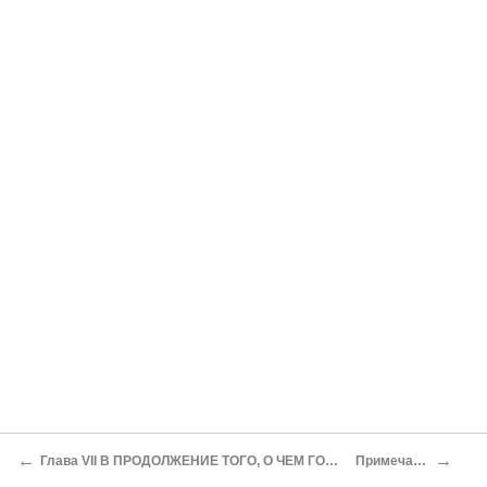
←
→
Глава VII В ПРОДОЛЖЕНИЕ ТОГО, О ЧЕМ ГОВОРИЛОСЬ В ПРЕДЫДУЩИХ ГЛАВАХ
Примечания автора