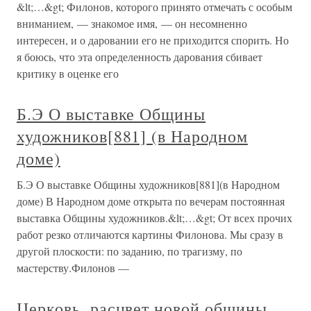
&lt;…&gt; Филонов, которого принято отмечать с особым
вниманием, — знакомое имя, — он несомненно
интересен, и о даровании его не приходится спорить. Но
я боюсь, что эта определенность дарования сбивает
критику в оценке его
Б.Э О выставке Общины
художников[881] (в Народном
доме)
Б.Э О выставке Общины художников[881](в Народном
доме) В Народном доме открыта по вечерам постоянная
выставка Общины художников.&lt;…&gt; От всех прочих
работ резко отличаются картины Филонова. Мы сразу в
другой плоскости: по заданию, по трагизму, по
мастерству.Филонов —
Церковь, расцвет новой общины