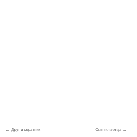
←
→
Друг и соратник
Сын не в отца