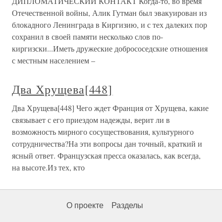
ДИПЛОМАТИЧЕСКИЙ КОНТАКТ Когда-то, во время
Отечественной войны, Алик Гутман был эвакуирован из
блокадного Ленинграда в Киргизию, и с тех далеких пор
сохранил в своей памяти несколько слов по-
киргизски...Иметь дружеские добрососедские отношения
с местным населением –
Два Хрущева[448]
Два Хрущева[448] Чего ждет Франция от Хрущева, какие
связывает с его приездом надежды, верит ли в
возможность мирного сосуществования, культурного
сотрудничества?На эти вопросы дан точный, краткий и
ясный ответ. Французская пресса оказалась, как всегда,
на высоте.Из тех, кто
О проекте
Разделы