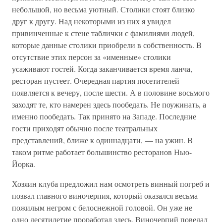
небольшой, но весьма уютный. Столики стоят близко
друг к другу. Над некоторыми из них я увидел
привинченные к стене таблички с фамилиями людей,
которые данные столики приобрели в собственность. В
отсутствие этих персон за «именные» столики
усаживают гостей. Когда заканчивается время ланча,
ресторан пустеет. Очередная партия посетителей
появляется к вечеру, после шести. А в половине восьмого
заходят те, кто намерен здесь пообедать. Не поужинать, а
именно пообедать. Так принято на Западе. Последние
гости приходят обычно после театральных
представлений, ближе к одиннадцати, — на ужин. В
таком ритме работает большинство ресторанов Нью-
Йорка.
Хозяин клуба предложил нам осмотреть винный погреб и
позвал главного виночерпия, который оказался весьма
пожилым негром с белоснежной головой. Он уже не
одно десятилетие проработал здесь. Виночерпий поведал