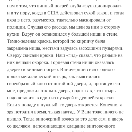
нам о том, что винный погреб клуба «функционировал»
и в ту пору, когда в США действовал сухой закон, и тогда
вход в него, разумеется, тщательно маскировали от
полиции. Слушая его рассказ, мы шли за ним в сторону
кухни. Вдруг он остановился у большой ниши в стене.
Темно-зеленая краска, которой по кирпичу была
закрашена ниша, местами вздулась засохшими пузырями.
Сверху свисали крюки. Наш «гид» сказал, что раньше на
них вешали окорока. Торцевая стена ниши оказалась
дверью в винный погреб. Виночерпий снял с одного
крюка металлический штырь, как выяснилось —
своеобразный ключ от потайной двери, и, протянув его
мне, предложил открыть дверь, подсказав, что штырь
надо вставить в один из пузырей вздувшейся краски.
Если я попаду в нужный, то дверь откроется. Конечно, я
зря потратил время, тыкая наугад. У Вана тоже ничего не
вышло. Тогда виночерпий взялся за это дело сам, и дверь
со щелчком, напоминающим клацание винтовочного