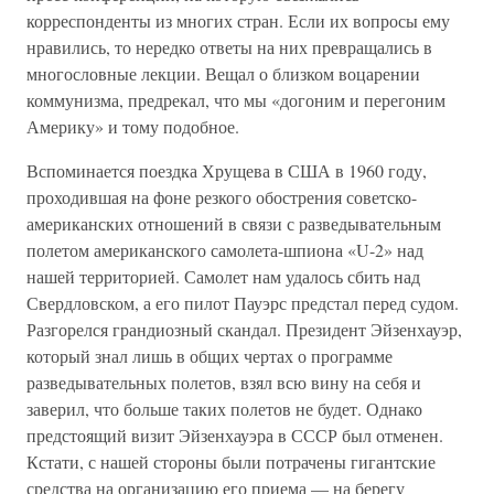
корреспонденты из многих стран. Если их вопросы ему
нравились, то нередко ответы на них превращались в
многословные лекции. Вещал о близком воцарении
коммунизма, предрекал, что мы «догоним и перегоним
Америку» и тому подобное.
Вспоминается поездка Хрущева в США в 1960 году,
проходившая на фоне резкого обострения советско-
американских отношений в связи с разведывательным
полетом американского самолета-шпиона «U-2» над
нашей территорией. Самолет нам удалось сбить над
Свердловском, а его пилот Пауэрс предстал перед судом.
Разгорелся грандиозный скандал. Президент Эйзенхауэр,
который знал лишь в общих чертах о программе
разведывательных полетов, взял всю вину на себя и
заверил, что больше таких полетов не будет. Однако
предстоящий визит Эйзенхауэра в СССР был отменен.
Кстати, с нашей стороны были потрачены гигантские
средства на организацию его приема — на берегу