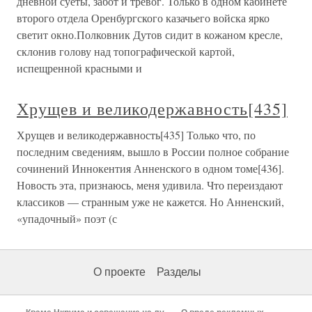
дневной суеты, забот и тревог. Только в одном кабинете
второго отдела Оренбургского казачьего войска ярко
светит окно.Полковник Дутов сидит в кожаном кресле,
склонив голову над топографической картой,
испещренной красными и
Хрущев и великодержавность[435]
Хрущев и великодержавность[435] Только что, по
последним сведениям, вышло в России полное собрание
сочинений Иннокентия Анненского в одном томе[436].
Новость эта, признаюсь, меня удивила. Что переиздают
классиков — странным уже не кажется. Но Анненский,
«упадочный» поэт (с
О проекте
Разделы