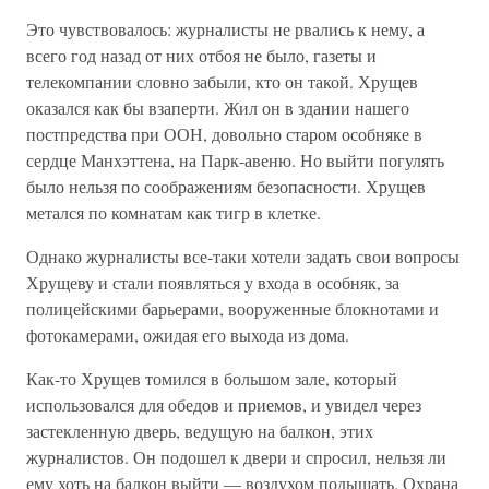
Это чувствовалось: журналисты не рвались к нему, а
всего год назад от них отбоя не было, газеты и
телекомпании словно забыли, кто он такой. Хрущев
оказался как бы взаперти. Жил он в здании нашего
постпредства при ООН, довольно старом особняке в
сердце Манхэттена, на Парк-авеню. Но выйти погулять
было нельзя по соображениям безопасности. Хрущев
метался по комнатам как тигр в клетке.
Однако журналисты все-таки хотели задать свои вопросы
Хрущеву и стали появляться у входа в особняк, за
полицейскими барьерами, вооруженные блокнотами и
фотокамерами, ожидая его выхода из дома.
Как-то Хрущев томился в большом зале, который
использовался для обедов и приемов, и увидел через
застекленную дверь, ведущую на балкон, этих
журналистов. Он подошел к двери и спросил, нельзя ли
ему хоть на балкон выйти — воздухом подышать. Охрана