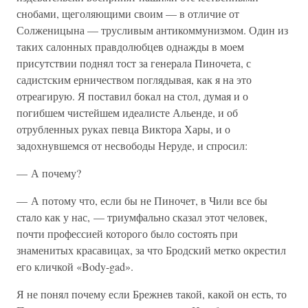
снобами, щеголяющими своим — в отличие от
Солженицына — трусливым антикоммунизмом. Один из
таких салонных правдолюбцев однажды в моем
присутствии поднял тост за генерала Пиночета, с
садистским ерничеством поглядывая, как я на это
отреагирую. Я поставил бокал на стол, думая и о
погибшем чистейшем идеалисте Альенде, и об
отрубленных руках певца Виктора Хары, и о
задохнувшемся от несвободы Неруде, и спросил:
— А почему?
— А потому что, если бы не Пиночет, в Чили все бы
стало как у нас, — триумфально сказал этот человек,
почти профессией которого было состоять при
знаменитых красавицах, за что Бродский метко окрестил
его кличкой «Body-gad».
Я не понял почему если Брежнев такой, какой он есть, то