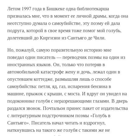
Летом 1997 года в Бишкеке одна библиотекарша
призналась мне, что в момент ее личной драмы, когда она
неотступно думала о самоубийстве, эту поэму ей дала
подруга, которой в свое время тоже помог мой голубь,
долетевший до Киргизии из Сантьяго де Чили.
Но, пожалуй, самую поразительную историю мне
поведал один писатель — переводчик поэмы на один из
иностранных языков. Он, только что потеряв в
автомобильной катастрофе жену и дочь, лежал один в
опустевшем коттедже, размышляя лишь о способе
самоубийства: петля, яд, газ, испарения бензина в
машине, прыжок с крыши, с моста. И вдруг он увидел на
подоконнике голубя с неразрешающими глазами. В дверь
раздался звонок. Почтальон принес пакет от издательства
с литературным подстрочником поэмы «Голубь в
Сантьяго». Писатель начал читать и вздрогнул,
наткнувшись на такого же голубя с такими же не