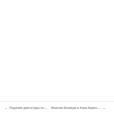
←
→
Падение диктатуры пляжа
Жаклин Кеннеди и Анна Каренина