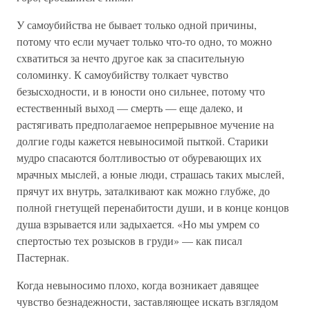
У самоубийства не бывает только одной причины,
потому что если мучает только что-то одно, то можно
схватиться за нечто другое как за спасительную
соломинку. К самоубийству толкает чувство
безысходности, и в юности оно сильнее, потому что
естественный выход — смерть — еще далеко, и
растягивать предполагаемое непрерывное мучение на
долгие годы кажется невыносимой пыткой. Старики
мудро спасаются болтливостью от обуревающих их
мрачных мыслей, а юные люди, страшась таких мыслей,
прячут их внутрь, заталкивают как можно глубже, до
полной гнетущей перенабитости души, и в конце концов
душа взрывается или задыхается. «Но мы умрем со
спертостью тех розысков в груди» — как писал
Пастернак.
Когда невыносимо плохо, когда возникает давящее
чувство безнадежности, заставляющее искать взглядом