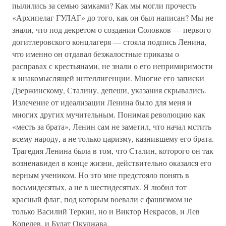
пылились за семью замками? Как мы могли прочесть
«Архипелаг ГУЛАГ» до того, как он был написан? Мы не
знали, что под декретом о создании Соловков — первого
догитлеровского концлагеря — стояла подпись Ленина,
что именно он отдавал безжалостные приказы о
расправах с крестьянами, не знали о его непримиримости
к инакомыслящей интеллигенции. Многие его записки
Дзержинскому, Сталину, депеши, указания скрывались.
Излечение от идеализации Ленина было для меня и
многих других мучительным. Понимая революцию как
«месть за брата», Ленин сам не заметил, что начал мстить
всему народу, а не только царизму, казнившему его брата.
Трагедия Ленина была в том, что Сталин, которого он так
возненавидел в конце жизни, действительно оказался его
верным учеником. Но это мне предстояло понять в
восьмидесятых, а не в шестидесятых. Я любил тот
красный флаг, под которым воевали с фашизмом не
только Василий Теркин, но и Виктор Некрасов, и Лев
Копелев, и Булат Окуджава.