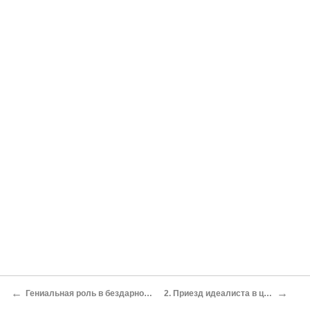
←
→
Гениальная роль в бездарной пьесе
2. Приезд идеалиста в цинизм