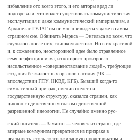
избавление ото всего этого, и его авторы вряд ли
подозревали, что может существовать коммунистическая
эксплуатация и даже коммунистический империализм, а
Архипелаг ГУЛАГ им не мог привидеться даже в самом
страшном сне. Обвинять Маркса — Энгельса во всем, что
случилось после них, слишком жестоко. Но в их красивой
и, к сожалению, неосторожной идее было отравленное
семя перфекционизма, из которого произросло
насильственное «совершенствование людей», требующее
создания безжалостных органов насилия (ЧК —
впоследствии ГПУ, НКВД, КГБ). Бывший когда-то
симпатичный призрак, сменив скелет на
государственную структуру, оказался страшен, как
циклоп с единственным глазом единственной
разрешенной идеологии. Не случайно именно рус-
с кий писатель — Замятин — человек из страны, где
впервые коммунизм превратился из призрака в
реальность, столь долго ожидаемую пролетариатом и