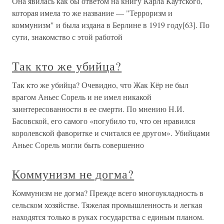
Она явилась как бы ответом на книгу Карла Каутского,
которая имела то же название — "Терроризм и
коммунизм" и была издана в Берлине в 1919 году[63]. По
сути, знакомство с этой работой
Так кто же убийца?
Так кто же убийца? Очевидно, что Жак Кёр не был
врагом Аньес Сорель и не имел никакой
заинтересованности в ее смерти. По мнению Н.И.
Басовской, его самого «погубило то, что он нравился
королевской фаворитке и считался ее другом». Убийцами
Аньес Сорель могли быть совершенно
Коммунизм не догма?
Коммунизм не догма? Прежде всего многоукладность в
сельском хозяйстве. Тяжелая промышленность и легкая
находятся только в руках государства с единым планом.