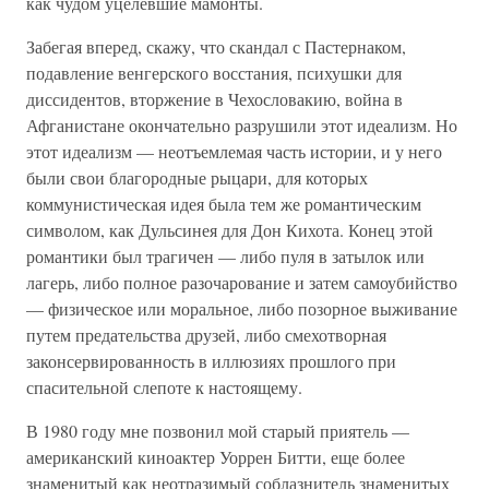
как чудом уцелевшие мамонты.
Забегая вперед, скажу, что скандал с Пастернаком,
подавление венгерского восстания, психушки для
диссидентов, вторжение в Чехословакию, война в
Афганистане окончательно разрушили этот идеализм. Но
этот идеализм — неотъемлемая часть истории, и у него
были свои благородные рыцари, для которых
коммунистическая идея была тем же романтическим
символом, как Дульсинея для Дон Кихота. Конец этой
романтики был трагичен — либо пуля в затылок или
лагерь, либо полное разочарование и затем самоубийство
— физическое или моральное, либо позорное выживание
путем предательства друзей, либо смехотворная
законсервированность в иллюзиях прошлого при
спасительной слепоте к настоящему.
В 1980 году мне позвонил мой старый приятель —
американский киноактер Уоррен Битти, еще более
знаменитый как неотразимый соблазнитель знаменитых