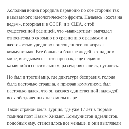
Холодная война породила паранойю по обе стороны так
называемого идеологического фронта. Началась «охота на
ведьм», позорная и в СССР, и в США, с той
существенной разницей, что «маккартизм» выглядел
относительно скромно по сравнению с размахом и
жестокостью уродливо воплощенного «призрака
коммунизма». Все больше и больше людей в западном
мире, вглядываясь в этот призрак, еще недавно
казавшийся спасительным, разочаровывались, пугались.
Но был и третий мир, где диктатура бесправия, голода
была настолько страшна, а призрак коммунизма был
настолько далек, что он казался единственной надеждой
всех обездоленных на земном шаре.
Такой страной была Турция, где уже 17 лет в тюрьме
томился поэт Назым Хикмет. Коммунистов-идеалистов,
подобных ему, становилось все меньше, и они выглядели