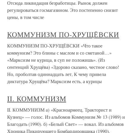
Отсюда ликвидация безработицы. Рынок должен
регулироваться госмагазином. Это постепенно снизит
цены, в том числе
КОММУНИЗМ ПО-ХРУЩЁВСКИ
КОММУНИЗМ ПО-ХРУЩЁВСКИ «Что такое
коммунизм? Это блины с маслом и со сметаной…»
«Марксизм не курица, в суп не положишь». (Из
сентенций Хрущёва) «Здорово сказано, честное слово!
Но, проболтав одиннадцать лет, К чему привела
диктатура Хрущёва? Марксизм есть, а курицы
II. КОММУНИЗМ
II. КОММУНИЗМ а) «Красноармеец, Тракторист и
Кузнец» — голос. Из альбомов Коммунизм № 13 (1989) и
Благодать (1990). б) «Белый Свет» — вокал. Из альбомов
Хроника Пикирующего Бомбардировщика (1990),