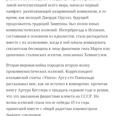
левой интеллигенцией всего мира, написал первый
памфлет, разоблачающий казарменный коммунизм, в то
время, как молодой Джордж Оруэлл, будущий
продолжатель традиций Замятина, был полон юных
коммунистических иллюзий. Интербригада в Испании,
состоявшая в основном из идеалистов, стала распадаться
вместе с их иллюзиями, когда в ней начала командовать
сектантская бесовщина в лице фанатиков типа Марти или
циничных сталинских агентов, описанных Хемингуэем.
Вторая мировая война породила вторую волну
прокоммунистических иллюзий. Корреспондент
итальянской газеты «Унита» Аугу-сто Панкальди
рассказывал мне, как он вступил в компартию, прочитав
книгу Артура Кестлера о тридцать седьмом годе и решив,
что это заказанная фашистами клевета на СССР. Но
волна иллюзий спала после победы 45-го года,
принесшей вместе с общей радостью взаимострахи
бывших союзников.