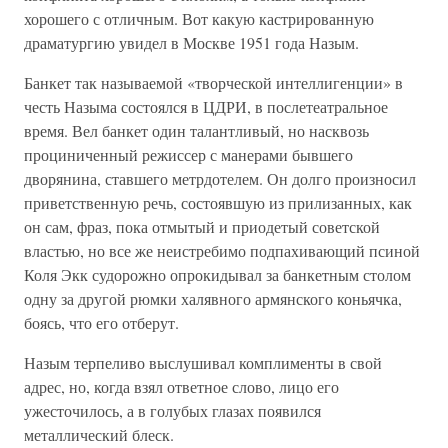
хорошего с отличным. Вот какую кастрированную
драматургию увидел в Москве 1951 года Назым.
Банкет так называемой «творческой интеллигенции» в
честь Назыма состоялся в ЦДРИ, в послетеатральное
время. Вел банкет один талантливый, но насквозь
проциниченный режиссер с манерами бывшего
дворянина, ставшего метрдотелем. Он долго произносил
приветственную речь, состоявшую из прилизанных, как
он сам, фраз, пока отмытый и приодетый советской
властью, но все же неистребимо подпахивающий псиной
Коля Экк судорожно опрокидывал за банкетным столом
одну за другой рюмки халявного армянского коньячка,
боясь, что его отберут.
Назым терпеливо выслушивал комплименты в свой
адрес, но, когда взял ответное слово, лицо его
ужесточилось, а в голубых глазах появился
металлический блеск.