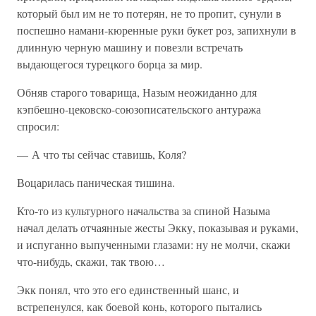
который был им не то потерян, не то пропит, сунули в
поспешно намани-кюренные руки букет роз, запихнули в
длинную черную машину и повезли встречать
выдающегося турецкого борца за мир.
Обняв старого товарища, Назым неожиданно для
кэпбешно-цековско-союзописательского антуража
спросил:
— А что ты сейчас ставишь, Коля?
Воцарилась паническая тишина.
Кто-то из культурного начальства за спиной Назыма
начал делать отчаянные жесты Экку, показывая и руками,
и испуганно выпученными глазами: ну не молчи, скажи
что-нибудь, скажи, так твою…
Экк понял, что это его единственный шанс, и
встрепенулся, как боевой конь, которого пытались