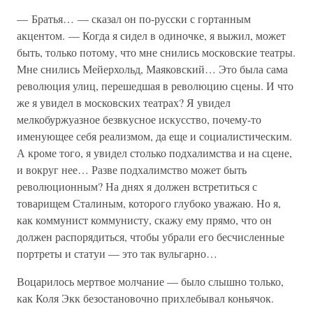
— Братья… — сказал он по-русски с гортанным
акцентом. — Когда я сидел в одиночке, я выжил, может
быть, только потому, что мне снились московские театры.
Мне снились Мейерхольд, Маяковский… Это была сама
революция улиц, перешедшая в революцию сцены. И что
же я увидел в московских театрах? Я увидел
мелкобуржуазное безвкусное искусство, почему-то
именующее себя реализмом, да еще и социалистическим.
А кроме того, я увидел столько подхалимства и на сцене,
и вокруг нее… Разве подхалимство может быть
революционным? На днях я должен встретиться с
товарищем Сталиным, которого глубоко уважаю. Но я,
как коммунист коммунисту, скажу ему прямо, что он
должен распорядиться, чтобы убрали его бесчисленные
портреты и статуи — это так вульгарно…
Воцарилось мертвое молчание — было слышно только,
как Коля Экк безостановочно прихлебывал коньячок.