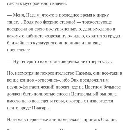
сделать мусоровозной клячей.
— Меня, Назым, что-то в последнее время к цирку
тянет… Водяную феерию ставлю! — торжествующе
воскресил он свою по-лупьяненькую, давным-давно в
каком-то кабинете «зарезанную» идею, схватил за грудки
ближайшего культурного чиновника и шипяще
прошептал:
— Ну теперь-то вам от договорчика не отпереться…
Но, несмотря на покровительство Назыма, они все-таки в
конце концов «отперлись», ибо Экк предложил им
научно-фантастический проект, где на Цветном бульваре
должен быть полностью снесен Центральный рынок, а
вместо него возведены горы, с которых низвергается
нечто вроде Ниагары.
Назыма в первые же дни намеревался принять Сталин.