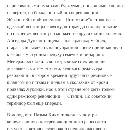
нарисованными пузатыми буржуями, попавшими, словно
на вертел, на безжалостный штык революции.
Эйзенштейн в «Броненосце “Потемкине”» столкнул с
одесской лестницы коляску, которая до сих пор прыгает
по ступеням лестниц во множестве других кинофильмов.
Айседора Дункан танцевала для красноармейцев,
стараясь не замечать на неубранной сцене прилипающую
к ее босым ступням шелуху семечек и чинарики.
Мейерхольд ставил свои взрывные спектакли, не
догадываясь о том, что его, великого режиссера
революции, в скором времени будут бить резиновым
шлангом по пяткам и почкам в скользких от крови
подвалах Лубянки, ибо в этой стране мог быть только
один режиссер революции — Сталин. Но советский
термидор был ещё впереди.
В молодости Назым Хикмет оказался внутри
конвульсивного постреволюционного ренессанса
искусства, которое судорожно спешило расцвести,