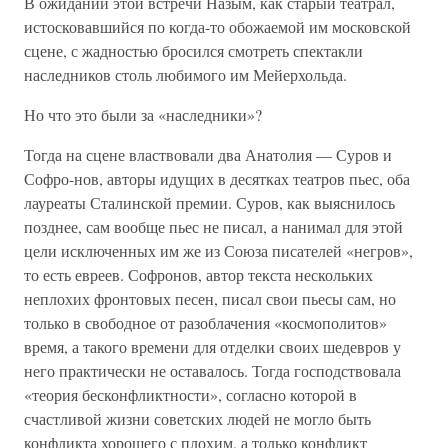
В ожидании этой встречи Назым, как старый театрал,
истосковавшийся по когда-то обожаемой им московской
сцене, с жадностью бросился смотреть спектакли
наследников столь любимого им Мейерхольда.
Но что это были за «наследники»?
Тогда на сцене властвовали два Анатолия — Суров и
Софро-нов, авторы идущих в десятках театров пьес, оба
лауреаты Сталинской премии. Суров, как выяснилось
позднее, сам вообще пьес не писал, а нанимал для этой
цели исключенных им же из Союза писателей «негров»,
то есть евреев. Софронов, автор текста нескольких
неплохих фронтовых песен, писал свои пьесы сам, но
только в свободное от разоблачения «космополитов»
время, а такого времени для отделки своих шедевров у
него практически не оставалось. Тогда господствовала
«теория бесконфликтности», согласно которой в
счастливой жизни советских людей не могло быть
конфликта хорошего с плохим, а только конфликт