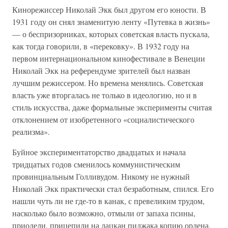
Кинорежиссер Николай Экк был другом его юности. В
1931 году он снял знаменитую ленту «Путевка в жизнь»
— о беспризорниках, которых советская власть пускала,
как тогда говорили, в «перековку». В 1932 году на
первом интернациональном кинофестивале в Венеции
Николай Экк на референдуме зрителей был назван
лучшим режиссером. Но времена менялись. Советская
власть уже вторгалась не только в идеологию, но и в
стиль искусства, даже формальные эксперименты считая
отклонением от изобретенного «социалистического
реализма».
Буйное экспериментаторство двадцатых и начала
тридцатых годов сменилось коммунистическим
провинциальным Голливудом. Никому не нужный
Николай Экк практически стал безработным, спился. Его
нашли чуть ли не где-то в канак, с превеликим трудом,
насколько было возможно, отмыли от запаха псины,
приодели, прицепили на лацкан пиджака копию ордена,