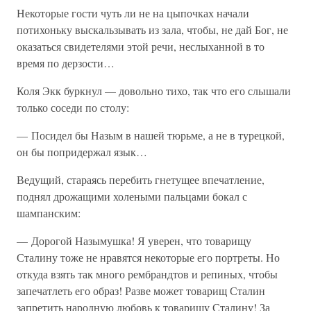
Некоторые гости чуть ли не на цыпочках начали
потихоньку выскальзывать из зала, чтобы, не дай Бог, не
оказаться свидетелями этой речи, неслыханной в то
время по дерзости…
Коля Экк буркнул — довольно тихо, так что его слышали
только соседи по столу:
— Посидел бы Назым в нашей тюрьме, а не в турецкой,
он бы попридержал язык…
Ведущий, стараясь перебить гнетущее впечатление,
поднял дрожащими холеными пальцами бокал с
шампанским:
— Дорогой Назымушка! Я уверен, что товарищу
Сталину тоже не нравятся некоторые его портреты. Но
откуда взять так много рембрандтов и репиных, чтобы
запечатлеть его образ! Разве может товарищ Сталин
запретить народную любовь к товарищу Сталину! За