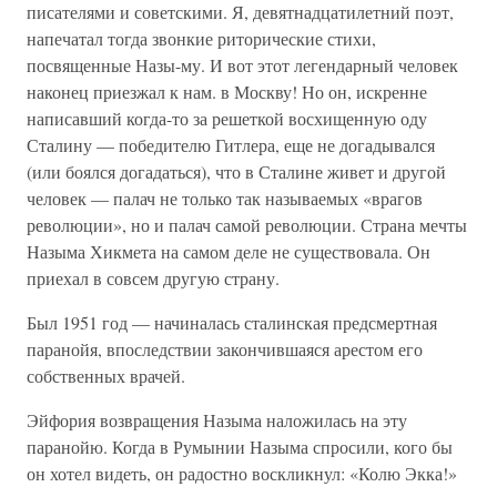
писателями и советскими. Я, девятнадцатилетний поэт,
напечатал тогда звонкие риторические стихи,
посвященные Назы-му. И вот этот легендарный человек
наконец приезжал к нам. в Москву! Но он, искренне
написавший когда-то за решеткой восхищенную оду
Сталину — победителю Гитлера, еще не догадывался
(или боялся догадаться), что в Сталине живет и другой
человек — палач не только так называемых «врагов
революции», но и палач самой революции. Страна мечты
Назыма Хикмета на самом деле не существовала. Он
приехал в совсем другую страну.
Был 1951 год — начиналась сталинская предсмертная
паранойя, впоследствии закончившаяся арестом его
собственных врачей.
Эйфория возвращения Назыма наложилась на эту
паранойю. Когда в Румынии Назыма спросили, кого бы
он хотел видеть, он радостно воскликнул: «Колю Экка!»