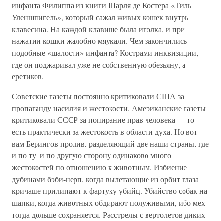
инфанта Филиппа из книги Шарля де Костера «Тиль
Уленшпигель», который сажал живых кошек внутрь
клавесина. На каждой клавише была иголка, и при
нажатии кошки жалобно мяукали. Чем закончились
подобные «шалости» инфанта? Кострами инквизиции,
где он поджаривал уже не собственную обезьяну, а
еретиков.
Советские газеты постоянно критиковали США за
пропаганду насилия и жестокости. Американские газеты
критиковали СССР за попирание прав человека — то
есть практически за жестокость в области духа. Но вот
вам Берингов пролив, разделяющий две наши страны, где
и по ту, и по другую сторону одинаково много
жестокостей по отношению к животным. Избиение
дубинами бэби-нерп, когда вылетающие из орбит глаза
кричаще прилипают к фартуку убийц. Убийство собак на
шапки, когда животных обдирают полуживыми, ибо мех
тогда дольше сохраняется. Расстрелы с вертолетов диких