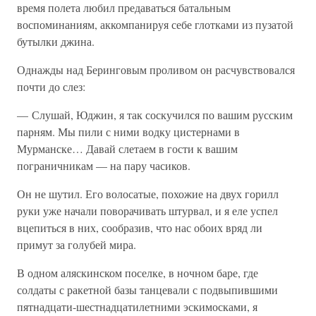
время полета любил предаваться батальным
воспоминаниям, аккомпанируя себе глотками из пузатой
бутылки джина.
Однажды над Беринговым проливом он расчувствовался
почти до слез:
— Слушай, Юджин, я так соскучился по вашим русским
парням. Мы пили с ними водку цистернами в
Мурманске… Давай слетаем в гости к вашим
пограничникам — на пару часиков.
Он не шутил. Его волосатые, похожие на двух горилл
руки уже начали поворачивать штурвал, и я еле успел
вцепиться в них, сообразив, что нас обоих вряд ли
примут за голубей мира.
В одном аляскинском поселке, в ночном баре, где
солдаты с ракетной базы танцевали с подвыпившими
пятнадцати-шестнадцатилетними эскимосками, я