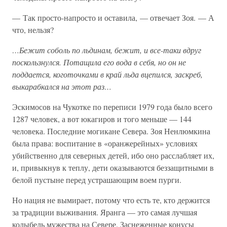
— Так просто-напросто и оставила, — отвечает Зоя. — А
что, нельзя?
…Бежит соболь по льдинам, бежит, и все-таки вдруг
поскользнулся. Потащила его вода в себя, но он не
поддается, коготочками в край льда вцепился, заскреб,
выкарабкался на этот раз…
Эскимосов на Чукотке по переписи 1979 года было всего
1287 человек, а вот юкагиров и того меньше — 144
человека. Последние могикане Севера. Зоя Ненлюмкина
была права: воспитание в «оранжерейных» условиях
убийственно для северных детей, ибо оно расслабляет их,
и, привыкнув к теплу, дети оказываются беззащитными в
белой пустыне перед устрашающим воем пурги.
Но нация не вымирает, потому что есть те, кто держится
за традиции выживания. Яранга — это самая лучшая
колыбель мужества на Севере. Заснеженные конусы