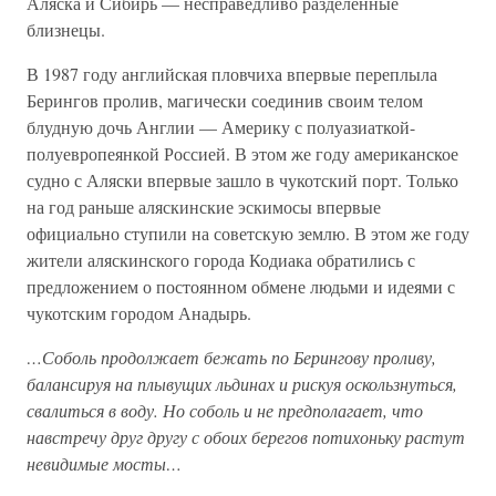
Аляска и Сибирь — несправедливо разделенные
близнецы.
В 1987 году английская пловчиха впервые переплыла
Берингов пролив, магически соединив своим телом
блудную дочь Англии — Америку с полуазиаткой-
полуевропеянкой Россией. В этом же году американское
судно с Аляски впервые зашло в чукотский порт. Только
на год раньше аляскинские эскимосы впервые
официально ступили на советскую землю. В этом же году
жители аляскинского города Кодиака обратились с
предложением о постоянном обмене людьми и идеями с
чукотским городом Анадырь.
…Соболь продолжает бежать по Берингову проливу,
балансируя на плывущих льдинах и рискуя оскользнуться,
свалиться в воду. Но соболь и не предполагает, что
навстречу друг другу с обоих берегов потихоньку растут
невидимые мосты…