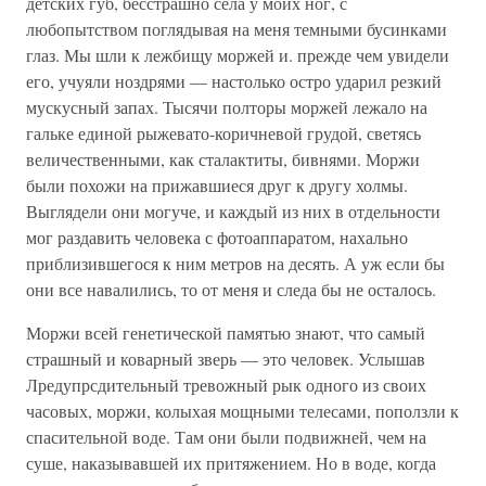
детских губ, бесстрашно села у моих ног, с
любопытством поглядывая на меня темными бусинками
глаз. Мы шли к лежбищу моржей и. прежде чем увидели
его, учуяли ноздрями — настолько остро ударил резкий
мускусный запах. Тысячи полторы моржей лежало на
гальке единой рыжевато-коричневой грудой, светясь
величественными, как сталактиты, бивнями. Моржи
были похожи на прижавшиеся друг к другу холмы.
Выглядели они могуче, и каждый из них в отдельности
мог раздавить человека с фотоаппаратом, нахально
приблизившегося к ним метров на десять. А уж если бы
они все навалились, то от меня и следа бы не осталось.
Моржи всей генетической памятью знают, что самый
страшный и коварный зверь — это человек. Услышав
Лредупрсдительный тревожный рык одного из своих
часовых, моржи, колыхая мощными телесами, поползли к
спасительной воде. Там они были подвижней, чем на
суше, наказывавшей их притяжением. Но в воде, когда