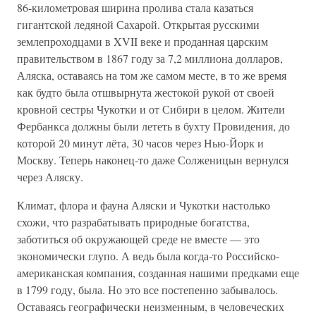
86-километровая ширина пролива стала казаться
гигантской ледяной Сахарой. Открытая русскими
землепроходцами в XVII веке и проданная царским
правительством в 1867 году за 7,2 миллиона долларов,
Аляска, оставаясь на том же самом месте, в то же время
как будто была отшвырнута жестокой рукой от своей
кровной сестры Чукотки и от Сибири в целом. Жители
Фербанкса должны были лететь в бухту Провидения, до
которой 20 минут лёта, 30 часов через Нью-Йорк и
Москву. Теперь наконец-то даже Солженицын вернулся
через Аляску.
Климат, флора и фауна Аляски и Чукотки настолько
схожи, что разрабатывать природные богатства,
заботиться об окружающей среде не вместе — это
экономически глупо. А ведь была когда-то Российско-
американская компания, созданная нашими предками еще
в 1799 году, была. Но это все постепенно забывалось.
Оставаясь географически неизменным, в человеческих