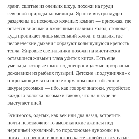
яранг, сшитые из оленьих шкур, похожи на груди
северной природы-кормилицы. Яранги внутри мудро
разделены на несколько кожаных комнат — прихожая, где
остается вносимый входящими главный холод, столовая,
куда проникает лишь маленький холод, и спальня, где
человеческие дыхания образуют колышущуюся крепость
тепла. Жировые светильники похожи на мистически
оставшиеся живыми глаза убитых китов. Есть еще
умельцы, которые шьют водонепроницаемые прозрачные
дождевики из рыбьих пузырей. Детские «подгузнички» с
открывающимся на попке карманом шьют обычно из
шкуры росомахи — ибо, как говорят знатоки, устройство
каждого волоска росомахи таково, что на шкуре не
выступает иней.
Эскимосов, одетых, как век или два назад, встретить
почти невозможно: то американские джинсы под
нерпичьей кухлянкой, то поролоновые луноходы на
ногах, то наушники японского кассет-плейера, всунутые