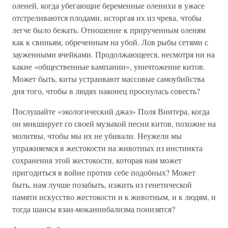
оленей, когда убегающие беременные оленихи в ужасе
отстреливаются плодами, исторгая их из чрева, чтобы
легче было бежать. Отношение к прирученным оленям
как к свиньям, обреченным на убой. Лов рыбы сетями с
зауженными ячейками. Продолжающееся, несмотря ни на
какие «общественные кампании», уничтожение китов.
Может быть, киты устраивают массовые самоубийства
дня того, чтобы в людях наконец проснулась совесть?
Послушайте «экологический джаз» Поля Винтера, когда
он микширует со своей музыкой песни китов, похожие на
молитвы, чтобы мы их не убивали. Неужели мы
упражняемся в жестокости на животных из инстинкта
сохранения этой жестокости, которая нам может
пригодиться в войне против себе подобных? Может
быть, нам лучше позабыть, изжить из генетической
памяти искусство жестокости и к животным, и к людям, и
тогда шансы взаи-моканнибализма понизятся?