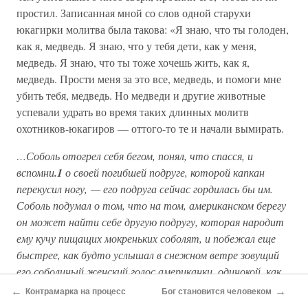
простил. Записанная мной со слов одной старухи
юкагирки молитва была такова: «Я знаю, что ты голоден,
как я, медведь. Я знаю, что у тебя дети, как у меня,
медведь. Я знаю, что ты тоже хочешь жить, как я,
медведь. Прости меня за это все, медведь, и помоги мне
убить тебя, медведь. Но медведи и другие животные
успевали удрать во время таких длинных молитв
охотников-юкагиров — оттого-то те и начали вымирать.
…Соболь отогрел себя бегом, понял, что спасся, и
вспомни
.1
о своей погибшей подруге, которой капкан
перекусил ногу, — его подруга сейчас гордилась бы им.
Соболь подумал о том, что на том, американском берегу
он может найти себе другую подругу, которая народит
ему кучу пищащих мокреньких соболят, и побежал еще
быстрее, как будто услышал в снежном ветре зовущий
его соболиный женский голос американки, одинокой, как
он, ибо в глаз ее жениха, чтобы не испортить шкуру,
←
→
Контрамарка на процесс
Бог становится человеком
точно попала пуля несентиментального охотника…