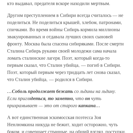
кто выдавал, предателя вскоре находили мертвым.
Другим преступлением в Сибири всегда считалось — не
поделиться. Не поделиться крышей, хлебом, патронами,
спичками. Во время войны Сибирь кормила миллионы
эвакуированных и отдавала лучших своих сыновей
фронту. Москва была спасена сибиряками. После смерти
Сталина Сибирь руками своей молодежи сама начала
ломать сталинские лагеря. Поэт, который когда-то
первым сказал, что Сталин убийца, — погиб в Сибири.
Поэт, который первым через тридцать лет снова сказал,
что Сталин убийца, — родился в Сибири.
…Соболь продолжает бежать
со льдины на льдину.
Если пригля
деться, то заметно,
что
он
чуть
прихрамывает — это от старого
капкана…
А вот единственная эскимосская поэтесса Зоя
Ненлюмкина никуда не бежит, ходит осторожно, чуть
боком, и совершает странные, на общий взгляд, поступки.