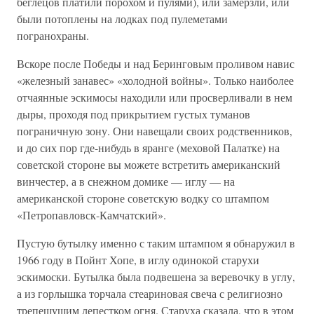
беглецов платили порохом и пулями), или замерзли, или
были потоплены на лодках под пулеметами
погранохраны.
Вскоре после Победы и над Беринговым проливом навис
«железный занавес» «холодной войны». Только наиболее
отчаянные эскимосы находили или просверливали в нем
дыры, проходя под прикрытием густых туманов
пограничную зону. Они навещали своих родственников,
и до сих пор где-нибудь в яранге (меховой Палатке) на
советской стороне вы можете встретить американский
винчестер, а в снежном домике — иглу — на
американской стороне советскую водку со штампом
«Петропавловск-Камчатский».
Пустую бутылку именно с таким штампом я обнаружил в
1966 году в Пойнт Хопе, в иглу одинокой старухи
эскимоски. Бутылка была подвешена за веревочку в углу,
а из горлышка торчала стеариновая свеча с религиозно
трепещущим лепестком огня. Старуха сказала, что в этом