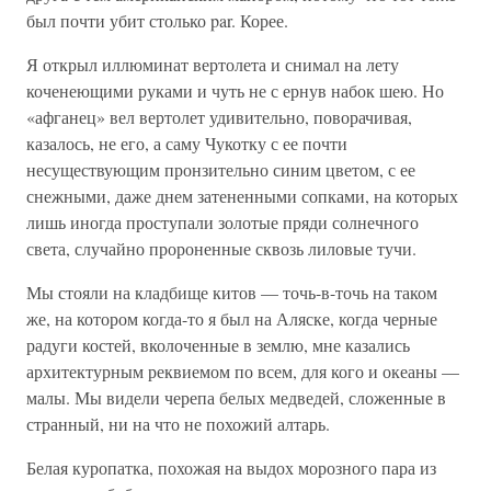
был почти убит столько par. Корее.
Я открыл иллюминат вертолета и снимал на лету
коченеющими руками и чуть не с ернув набок шею. Но
«афганец» вел вертолет удивительно, поворачивая,
казалось, не его, а саму Чукотку с ее почти
несуществующим пронзительно синим цветом, с ее
снежными, даже днем затененными сопками, на которых
лишь иногда проступали золотые пряди солнечного
света, случайно пророненные сквозь лиловые тучи.
Мы стояли на кладбище китов — точь-в-точь на таком
же, на котором когда-то я был на Аляске, когда черные
радуги костей, вколоченные в землю, мне казались
архитектурным реквиемом по всем, для кого и океаны —
малы. Мы видели черепа белых медведей, сложенные в
странный, ни на что не похожий алтарь.
Белая куропатка, похожая на выдох морозного пара из