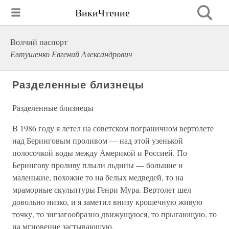
ВикиЧтение
Волчий паспорт
Евтушенко Евгений Александрович
Разделенные близнецы
Разделенные близнецы
В 1986 году я летел на советском пограничном вертолете
над Беринговым проливом — над этой узенькой
полосочкой воды между Америкой и Россией. По
Берингову проливу плыли льдины — большие и
маленькие, похожие то на белых медведей, то на
мраморные скульптуры Генри Мура. Вертолет шел
довольно низко, и я заметил внизу крошечную живую
точку, то зигзагообразно движущуюся, то прыгающую, то
на мгновение застывающую.