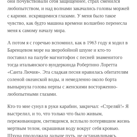
они почувствовали себя защищеннее, страх сменился
любопытством, и над волнами закачались головы моржей
с карими. искрящимися глазами. У меня было такое
чувство, как будто машина времени волшебно перенесла
меня к самому началу мира.
А потом я с горечью вспомнил, как в 1963 году я ходил в
Баренцевом море на зверобойной шхуне и кто-то
поставил на палубе магнитофон с песней знаменитого
тогда итальянского вундеркинда Робертино Лоретта
«Санта Лючия». Эта сладкая песня нравилась обитателям
соленой океанской воды, и немедленно около борта
вынырнула голова нерпы с женскими восторженно-
любопытными глазами.
Кто-то мне сунул в руки карабин, закричал: «Стреляй!» Я
выстрелил, и то, что только что было живым,
переживающим, светящимся, всплыло потерявшим жизнь
мертвым телом, окрашивая воду вокруг себя кровью.
Шхуна продолжала дальше путь, не останавливаясь.