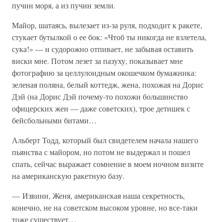
пучин моря, а из пучин земли.
Майор, шатаясь, вылезает из-за руля, подходит к ракете,
стукает бутылкой о ее бок: «Чтоб ты никогда не взлетела,
сука!» — и судорожно отпивает, не забывая оставить
виски мне. Потом лезет за пазуху, показывает мне
фотографию за целлулоидным окошечком бумажника:
зеленая поляна, белый коттедж, жена, похожая на Дорис
Дэй (на Дорис Дэй почему-то похожи большинство
офицерских жен — даже советских), трое детишек с
бейсбольными битами…
Альберт Тодд, который был свидетелем начала нашего
пьянства с майором, но потом не выдержал и пошел
спать, сейчас выражает сомнение в моем ночном визите
на американскую ракетную базу.
— Извини, Женя, американская наша секретность,
конечно, не на советском высоком уровне, но все-таки
тоже существует…