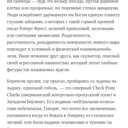
им границы — будь это вольер зоосада, прутья цирковой
клетки или прозрачные, но тюремные стенки аквариума.
Люди оскорбляют дарованную им Богом единую планету
глухими заборами, о которых с такой горькой иронией
писал Роберт Фрост, колючей проволокой, железными
или газетными занавесами. Разделенность,
рассеченность, разодранность поверхности земного шара
переходит в условный и физический взаимоканниба-
лизм. Наше незнание друг друга, как скульптор, опасный
своей агрессивной наивностью, который лепит злобные
фигуры так называемых врагов.
Берингов пролив, где прыгал, пробираясь со льдины на
льдину, одинокий соболь, — это северный Check Point
Charlie (американский контрольно-пропускной пункт в
Западном Берлине). Его водяная «нейтральная полоса»
тоже небезопасна. Говорят, что почти все заключенные,
пытавшиеся когда-то бежать в Америку из сталинских
лагерей, или были выданы эскимосами и чукчами (за