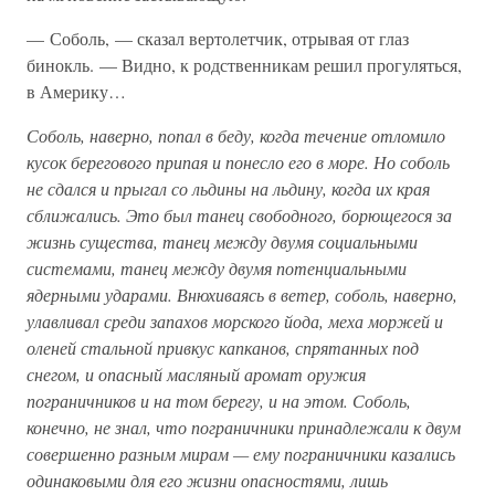
— Соболь, — сказал вертолетчик, отрывая от глаз
бинокль. — Видно, к родственникам решил прогуляться,
в Америку…
Соболь, наверно, попал в беду, когда течение отломило
кусок берегового припая и понесло его в море. Но соболь
не сдался и прыгал со льдины на льдину, когда их края
сближались. Это был танец свободного, борющегося за
жизнь существа, танец между двумя социальными
системами, танец между двумя потенциальными
ядерными ударами. Внюхиваясь в ветер, соболь, наверно,
улавливал среди запахов морского йода, меха моржей и
оленей стальной привкус капканов, спрятанных под
снегом, и опасный масляный аромат оружия
пограничников и на том берегу, и на этом. Соболь,
конечно, не знал, что пограничники принадлежали к двум
совершенно разным мирам — ему пограничники казались
одинаковыми для его жизни опасностями, лишь