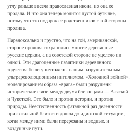
углу раньше висела православная икона, но она ее
продала. И что она теперь молится пустой бутылке,
потому что это подарок ее родственников с той стороны
пролива.
Парадоксально и грустно, что на той, американской,
стороне пролива сохранились многие деревянные
русские церкви, а на советской стороне не уцелело ни
одной. Эти драгоценные памятники деревянного
зодчества были уничтожены нашим разрушительным
ультрареволюционным нигилизмом. «Холодной войной»,
моделированием образа «врага» были разрушены
исторические связи между двумя близнецами — Аляской
и Чукоткой. Это было и против истории, и против
природы. Неестественность фатальной раз-деленности
при фатальной близости дошла до идиотской ситуации,
когда между ними были перерезаны и водные, и
воздушные пути.