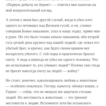
«Первую добычу не берем!» — ответил мне капитан на
мой вопросительный взгляд.
А потом у меня был другой случай, когда я убил влет
одного из летевших над Вилюем гусей, и он, словно
совершая Божье наказание, упал в нашу лодку, прямо мне
в руки. Но это было только начало наказания, ибо второй
гусь целый день кружил над нашей лодкой, где лежал его
убитый брат, и кричал, как будто своим криком мог
воскресить убитого. С той поры я практически бросил
охоту. А ведь я никогда не убил ни одного человека. Что
же испытывают те, кто убивает людей? Почему они тогда
не бросят навсегда охоту на людей — войну?
Не стоит, конечно, идеализировать любовь к животным
— особенно показную. Гитлер, кажется, обожал кошек, а
Геринг — собак, что не мешало им замучить столько
людей. Но жестокость к животным — это тренинг
жестокости к людям. Вспомните хотя бы испанского