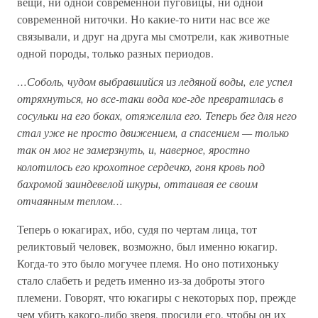
вещи, ни одной современной пуговицы, ни одной
современной ниточки. Но какие-то нити нас все же
связывали, и друг на друга мы смотрели, как животные
одной породы, только разных периодов.
…Соболь, чудом выбравшийся из ледяной воды, еле успел
отряхнуться, но все-таки вода кое-где превратилась в
сосульки на его боках, отяжелила его. Теперь бег для него
стал уже не просто движением, а спасением — только
так он мог не замерзнуть, и, наверное, яростно
колотилось его крохотное сердечко, гоня кровь под
бахромой заиндевелой шкуры, оттаивая ее своим
отчаянным теплом…
Теперь о юкагирах, ибо, судя по чертам лица, тот
реликтовый человек, возможно, был именно юкагир.
Когда-то это было могучее племя. Но оно потихоньку
стало слабеть и редеть именно из-за доброты этого
племени. Говорят, что юкагиры с некоторых пор, прежде
чем убить какого-либо зверя, просили его, чтобы он их