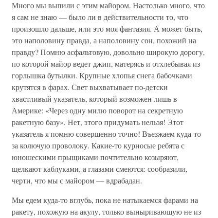
Много мы выпили с этим майором. Настолько много, что
я сам не знаю — было ли в действительности то, что
произошло дальше, или это моя фантазия. А может быть,
это наполовину правда, а наполовину сон, похожий на
правду? Помню асфальтовую, довольно широкую дорогу,
по которой майор ведет джип, матерясь и отхлебывая из
горлышка бутылки. Крупные хлопья снега бабочками
крутятся в фарах. Свет выхватывает по-детски
хвастливый указатель, который возможен лишь в
Америке: «Через одну милю поворот на секретную
ракетную базу». Нет, этого придумать нельзя! Этот
указатель я помню совершенно точно! Въезжаем куда-то
за колючую проволоку. Какие-то курносые ребята с
юношескими прыщиками почтительно козыряют,
щелкают каблуками, а глазами смеются: сообразили,
черти, что мы с майором — вдрабадан.
Мы едем куда-то вглубь, пока не натыкаемся фарами на
ракету, похожую на акулу, только выныривающую не из