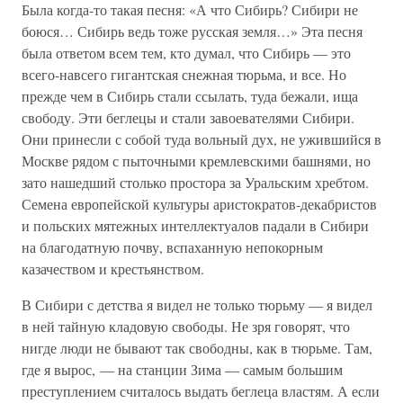
Была когда-то такая песня: «А что Сибирь? Сибири не
боюся… Сибирь ведь тоже русская земля…» Эта песня
была ответом всем тем, кто думал, что Сибирь — это
всего-навсего гигантская снежная тюрьма, и все. Но
прежде чем в Сибирь стали ссылать, туда бежали, ища
свободу. Эти беглецы и стали завоевателями Сибири.
Они принесли с собой туда вольный дух, не ужившийся в
Москве рядом с пыточными кремлевскими башнями, но
зато нашедший столько простора за Уральским хребтом.
Семена европейской культуры аристократов-декабристов
и польских мятежных интеллектуалов падали в Сибири
на благодатную почву, вспаханную непокорным
казачеством и крестьянством.
В Сибири с детства я видел не только тюрьму — я видел
в ней тайную кладовую свободы. Не зря говорят, что
нигде люди не бывают так свободны, как в тюрьме. Там,
где я вырос, — на станции Зима — самым большим
преступлением считалось выдать беглеца властям. А если