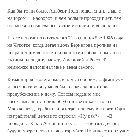
Как бы то ни было, Альберт Тодд пошел спать, а мы с
майором — наоборот, и чем больше проходит лет, тем
больше я и сомневаюсь в этой истории, и верю в нее.
И я ее вспомнил опять через 21 год, в ноябре 1986 года,
на Чукотке, когда летал вдоль Берингова пролива на
пограничном вертолете и одинокий соболь прыгал со
льдины на льдину, между Америкой и Россией,
немножко напоминая мне и меня самого.
Командир вертолета был, как мы говорим, «афганцем» —
и, честно говоря, у меня было сначала некоторое
предубеждение к нему. Совсем недавно мне
рассказывали историю об убийстве инкассатора в
Москве, когда грабители выстрелили ему в живот. Один
из грабителей деловито спросил: «Ну как?» — «В
порядке… Как в Афганистане…» — ответил другой,
будучи уверен, что инкассатор убит. Но инкассатор чудом