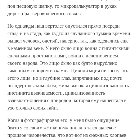
под песцовую шапку, то микрокалькулятор в руках
директора звероводческого совхоза.
Но однажды наш вертолет опустился прямо посреди
стада и из стада, как будто из случайного тумана времени,
вышел человек, одетый, наверно, так, как одевались еще
в каменном веке. У него было лицо воина с гигантскими
снежными пространствами, воина с исчезновением
своего народа. Это лицо было как будто вырублено
каменным топором из камня. Цивилизация не коснулась
этого лица, но в глубине глаз, запрятанных под почти
неандертальским лбом, жила высокая цивилизованность
инстинкта выживаемости, цивилизованность
взаимоотношения с природой, которая ему нашептала в
ухо столько своих тайн.
Когда я фотографировал его, у меня было ощущение,
будто я со своим «Никоном» попал в такое далекое
прошлое человечества, что вот-вот из снежных хлопьев