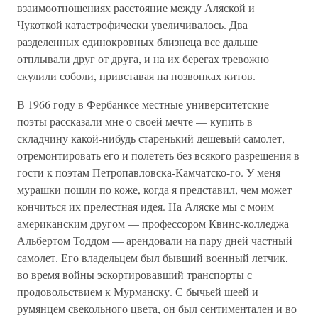
взаимоотношениях расстояние между Аляской и
Чукоткой катастрофически увеличивалось. Два
разделенных единокровных близнеца все дальше
отплывали друг от друга, и на их берегах тревожно
скулили соболи, привставая на позвонках китов.
В 1966 году в Фербанксе местные университетские
поэты рассказали мне о своей мечте — купить в
складчину какой-нибудь старенький дешевый самолет,
отремонтировать его и полететь без всякого разрешения в
гости к поэтам Петропавловска-Камчатско-го. У меня
мурашки пошли по коже, когда я представил, чем может
кончиться их прелестная идея. На Аляске мы с моим
американским другом — профессором Квинс-колледжа
Альбертом Тоддом — арендовали на пару дней частный
самолет. Его владельцем был бывший военный летчик,
во время войны эскортировавший транспорты с
продовольствием к Мурманску. С бычьей шеей и
румянцем свекольного цвета, он был сентиментален и во