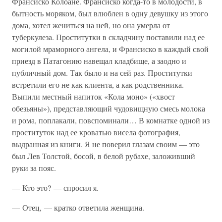
Франсиско Колоане. Франсиско когда-то в молодости, в
бытность моряком, был влюблен в одну девушку из этого
дома, хотел жениться на ней, но она умерла от
туберкулеза. Проститутки в складчину поставили над ее
могилой мраморного ангела, и Франсиско в каждый свой
приезд в Патагонию навещал кладбище, а заодно и
публичный дом. Так было и на сей раз. Проститутки
встретили его не как клиента, а как родственника.
Выпили местный напиток «Кола моно» («хвост
обезьяны»), представляющий чудовищную смесь молока
и рома, поплакали, повспоминали… В комнатке одной из
проституток над ее кроватью висела фотография,
выдранная из книги. Я не поверил глазам своим — это
был Лев Толстой, босой, в белой рубахе, заложивший
руки за пояс.
— Кто это? — спросил я.
— Отец, — кратко ответила женщина.