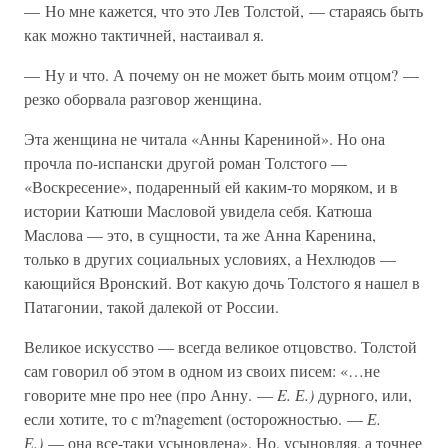
— Но мне кажется, что это Лев Толстой, — стараясь быть
как можно тактичней, настаивал я.
— Ну и что. А почему он не может быть моим отцом? —
резко оборвала разговор женщина.
Эта женщина не читала «Анны Карениной». Но она
прочла по-испански другой роман Толстого —
«Воскресение», подаренный ей каким-то моряком, и в
истории Катюши Масловой увидела себя. Катюша
Маслова — это, в сущности, та же Анна Каренина,
только в других социальных условиях, а Нехлюдов —
кающийся Вронский. Вот какую дочь Толстого я нашел в
Патагонии, такой далекой от России.
Великое искусство — всегда великое отцовство. Толстой
сам говорил об этом в одном из своих писем: «…не
говорите мне про нее (про Анну. —
E. Е.)
дурного, или,
если хотите, то с m?nagement (осторожностью. —
Е.
Е.)
— она все-таки усыновлена». Но, усыновляя, а точнее