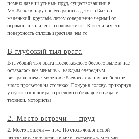
помню давний утиный пруд, существовавший в
Морбакке в пору нашего раннего детства.Был он
маленький, круглый, летом совершенно черный от
огромного количества головастиков. К осени вся его
поверхность сплошь зарастала чем-то
В глубокий тыл врага
В глубокий тыл врага После каждого боевого вылета нас
оставалось все меньше. С каждым очередным
возвращением самолетов с боевого задания все больше
зияло просветов на стоянках. Понурив голову, прикорнув
у пустого капонира, терпеливо и безнадежно ждали
техники, мотористы
2. Место встречи — пруд
2. Место встречи — пруд По столь живописной
деревушке, клонящейся к реке деревянной, крепкой