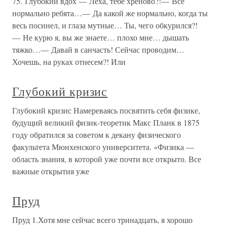
75. Глубокий вдох — Леха, тебе хреново?!— Все
нормально ребята…— Да какой же нормально, когда ты
весь посинел, и глаза мутные… Ты, чего обкурился?!
— Не курю я, вы же знаете… плохо мне… дышать
тяжко…— Давай в санчасть! Сейчас проводим…
Хочешь, на руках отнесем?! Или
Глубокий кризис
Глубокий кризис Намереваясь посвятить себя физике,
будущий великий физик-теоретик Макс Планк в 1875
году обратился за советом к декану физического
факультета Мюнхенского университета. «Физика —
область знания, в которой уже почти все открыто. Все
важные открытия уже
Пруд
Пруд 1.Хотя мне сейчас всего тринадцать, я хорошо