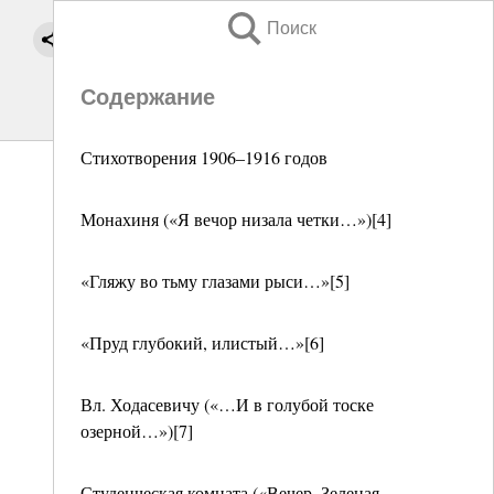
Поиск
Содержание
Стихотворения 1906–1916 годов
Монахиня («Я вечор низала четки…»)[4]
«Гляжу во тьму глазами рыси…»[5]
«Пруд глубокий, илистый…»[6]
Вл. Ходасевичу («…И в голубой тоске
озерной…»)[7]
Студенческая комната («Вечер. Зеленая