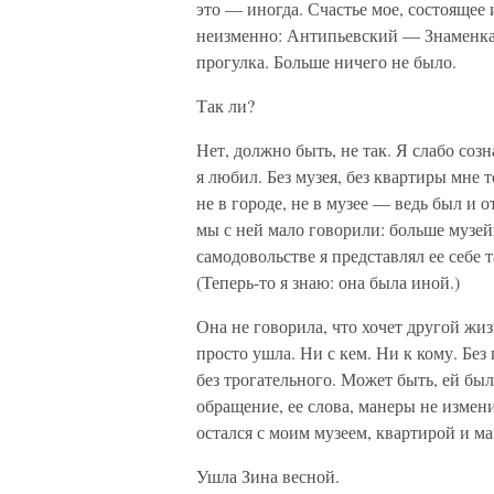
это — иногда. Счастье мое, состоящее
неизменно: Антипьевский — Знаменка — 
прогулка. Больше ничего не было.
Так ли?
Нет, должно быть, не так. Я слабо соз
я любил. Без музея, без квартиры мне 
не в городе, не в музее — ведь был и 
мы с ней мало говорили: больше музей
самодовольстве я представлял ее себе 
(Теперь-то я знаю: она была иной.)
Она не говорила, что хочет другой жиз
просто ушла. Ни с кем. Ни к кому. Без
без трогательного. Может быть, ей был
обращение, ее слова, манеры не измен
остался с моим музеем, квартирой и м
Ушла Зина весной.