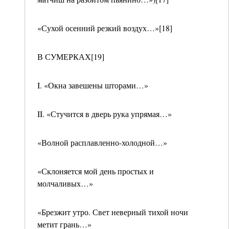
«Сухой осенний резкий воздух…»[18]
В СУМЕРКАХ[19]
I. «Окна завешены шторами…»
II. «Стучится в дверь рука упрямая…»
«Волной расплавленно-холодной…»
«Склоняется мой день простых и
молчаливых…»
«Брезжит утро. Свет неверный тихой ночи
метит грань…»