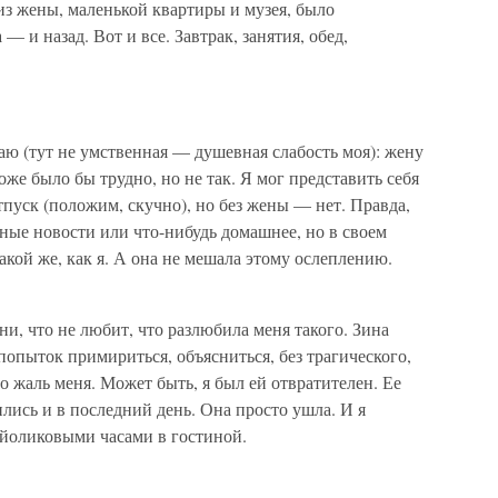
 из жены, маленькой квартиры и музея, было
и назад. Вот и все. Завтрак, занятия, обед,
наю (тут не умственная — душевная слабость моя): жену
тоже было бы трудно, но не так. Я мог представить себя
отпуск (положим, скучно), но без жены — нет. Правда,
ные новости или что-нибудь домашнее, но в своем
такой же, как я. А она не мешала этому ослеплению.
ни, что не любит, что разлюбила меня такого. Зина
 попыток примириться, объясниться, без трагического,
о жаль меня. Может быть, я был ей отвратителен. Ее
ились и в последний день. Она просто ушла. И я
айоликовыми часами в гостиной.