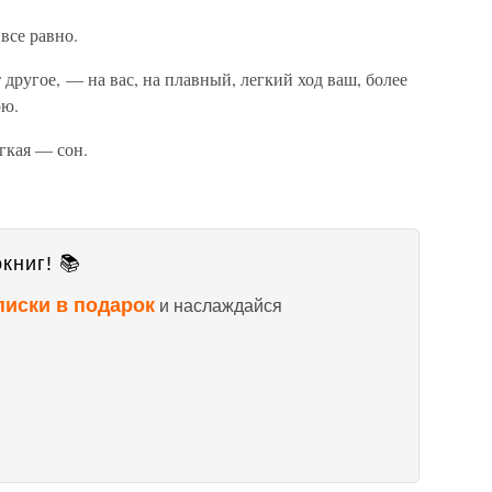
все равно.
другое, — на вас, на плавный, легкий ход ваш, более
рю.
гкая — сон.
книг! 📚
писки в подарок
и наслаждайся