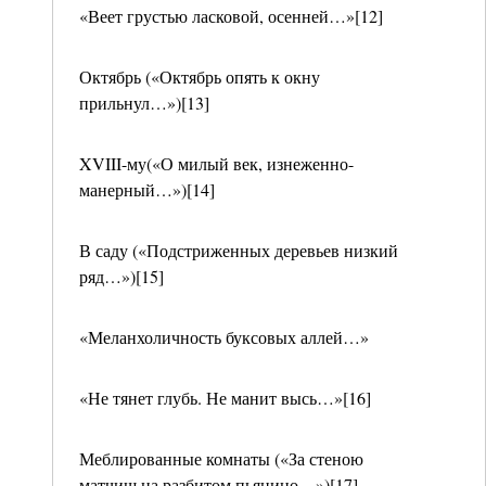
«Веет грустью ласковой, осенней…»[12]
Октябрь («Октябрь опять к окну
прильнул…»)[13]
XVIII-му(«О милый век, изнеженно-
манерный…»)[14]
В саду («Подстриженных деревьев низкий
ряд…»)[15]
«Меланхоличность буксовых аллей…»
«Не тянет глубь. Не манит высь…»[16]
Меблированные комнаты («За стеною
матчиш на разбитом пьянино…»)[17]