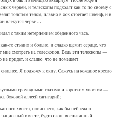
сных червей, и телескопы подходят как-то по-своему с
елят толстым телом, плавно в бок отбегает шлейф, и в
бой влекутся черви…
идал с таким нетерпением обеденного часа.
 как-то стыдно и больно, и сладко щемит сердце, что
ет мне смотреть на телескопов. Ведь эти телескопы —
 не придет, и сладко, что не помешает.
 сильнее. Я подхожу к окну. Сажусь на кожаное кресло
круглыми громадными глазами и коротким хвостом —
ясь боковой аллеей сагитарий;
ъятного хвоста, повисшего, как бы небрежно
рациозный вместе, будто слон, воспитанный