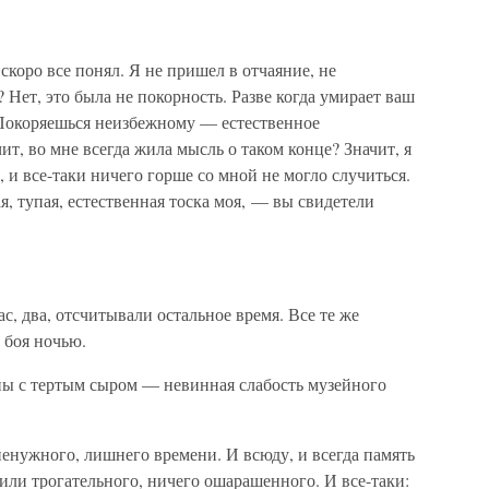
скоро все понял. Я не пришел в отчаяние, не
? Нет, это была не покорность. Разве когда умирает ваш
 Покоряешься неизбежному — естественное
т, во мне всегда жила мысль о таком конце? Значит, я
, и все-таки ничего горше со мной не могло случиться.
я, тупая, естественная тоска моя, — вы свидетели
с, два, отсчитывали остальное время. Все те же
 боя ночью.
оны с тертым сыром — невинная слабость музейного
ненужного, лишнего времени. И всюду, и всегда память
 или трогательного, ничего ошарашенного. И все-таки: