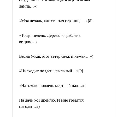
лампа…»)
«Моя печаль, как стертая страница…»[8]
«Тощая зелень. Деревья ограблены
ветром…»
Весна («Как этот ветер свеж и нежен…»)
«Нисходит полдень пыльный…»[9]
«На землю полдень мертвый пал…»
На даче («Я дремлю. И мне грезятся
пагоды…»)