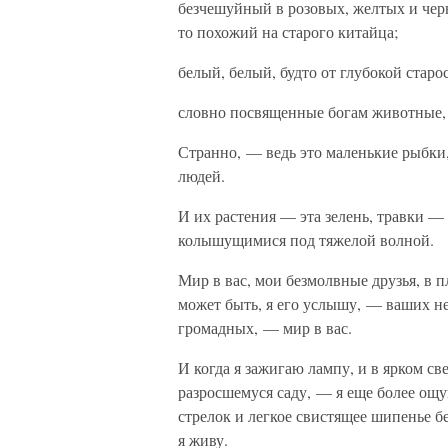
безчешуйный в розовых, желтых и чер
то похожий на старого китайца;
белый, белый, будто от глубокой стар
словно посвященные богам животные, 
Странно, — ведь это маленькие рыбки,
людей.
И их растения — эта зелень, травки —
колышущимися под тяжелой волной.
Мир в вас, мои безмолвные друзья, в 
может быть, я его услышу, — ваших н
громадных, — мир в вас.
И когда я зажигаю лампу, и в ярком св
разросшемуся саду, — я еще более ощу
стрелок и легкое свистящее шипенье бе
я живу.