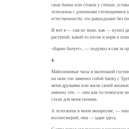
свои банки или стояли у стенки, устав
телескопы с длинными стелющимися хв
естественности, это равнодушие без п
И вот я — сам не знаю, как — купил д
растений, какой-то песок и корм и пош
«Барин балует», — подумал я сам за пр
4.
Майоликовые часы в маленькой гостин
на окне (он заменил собой банку с Т
меня друзьями или жили своей жизнью
именно эти, — они как-то помогали мн
стали для меня своими.
А телескопы в моем аквариуме, — они
воллюсмерий, они — цари здесь.
С утра перед умыванием я накачиваю в