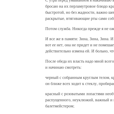
бросаю на их перламутровое блюдо кра
быстротой, но без жадности, важно шев
раскрытые, втягивающие рты сами со
Потом служба. Никогда прежде я не ож
И все же в памяти: Зина, Зина, Зина. И
вот ее нет, она не придет и не помеша
действительно измена ей. И больно, что
После обеда их власть надо мной всего
и начинаю смотреть:
черный с собранным круглым телом, 
он ближе всех ходит к стеклу, пробира
красный с розоватыми лопастями необ
распущенного, неуклюжий, важный и г
балетмейстером;