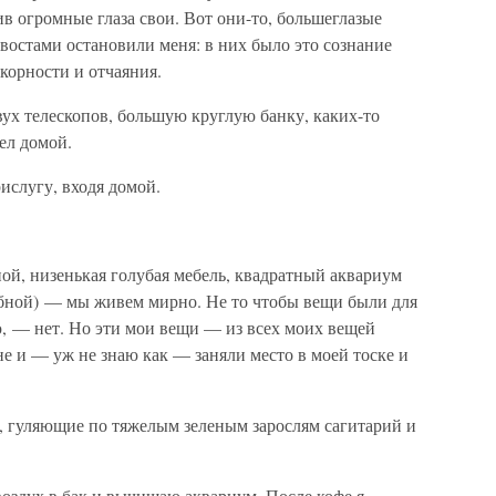
ив огромные глаза свои. Вот они-то, большеглазые
остами остановили меня: в них было это сознание
окорности и отчаяния.
вух телескопов, большую круглую банку, каких-то
ел домой.
ислугу, входя домой.
ой, низенькая голубая мебель, квадратный аквариум
рубной) — мы живем мирно. Не то чтобы вещи были для
, — нет. Но эти мои вещи — из всех моих вещей
е и — уж не знаю как — заняли место в моей тоске и
, гуляющие по тяжелым зеленым зарослям сагитарий и
оздух в бак и вычищаю аквариум. После кофе я