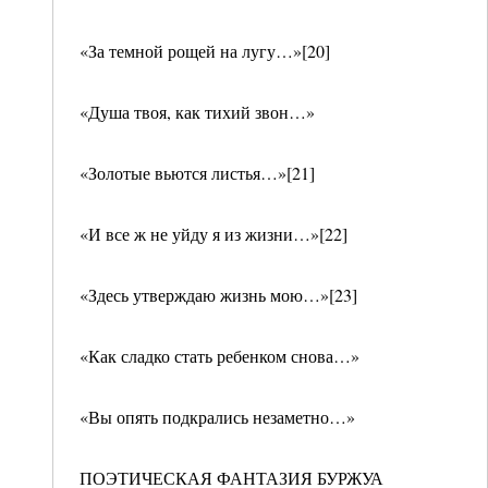
«За темной рощей на лугу…»[20]
«Душа твоя, как тихий звон…»
«Золотые вьются листья…»[21]
«И все ж не уйду я из жизни…»[22]
«Здесь утверждаю жизнь мою…»[23]
«Как сладко стать ребенком снова…»
«Вы опять подкрались незаметно…»
ПОЭТИЧЕСКАЯ ФАНТАЗИЯ БУРЖУА