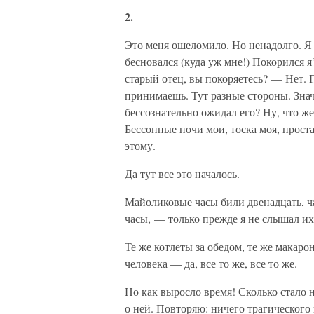
2.
Это меня ошеломило. Но ненадолго. Я 
бесновался (куда уж мне!) Покорился я
старый отец, вы покоряетесь? — Нет.
принимаешь. Тут разные стороны. Значи
бессознательно ожидал его? Ну, что же
Бессонные ночи мои, тоска моя, проста
этому.
Да тут все это началось.
Майоликовые часы били двенадцать, ча
часы, — только прежде я не слышал их
Те же котлеты за обедом, те же макар
человека — да, все то же, все то же.
Но как выросло время! Сколько стало 
о ней. Повторяю: ничего трагического