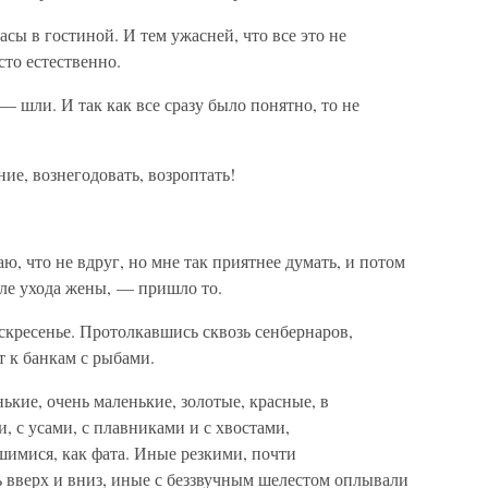
асы в гостиной. И тем ужасней, что все это не
сто естественно.
 шли. И так как все сразу было понятно, то не
ние, вознегодовать, возроптать!
аю, что не вдруг, но мне так приятнее думать, и потом
сле ухода жены, — пришло то.
скресенье. Протолкавшись сквозь сенбернаров,
т к банкам с рыбами.
ькие, очень маленькие, золотые, красные, в
, с усами, с плавниками и с хвостами,
имися, как фата. Иные резкими, почти
вверх и вниз, иные с беззвучным шелестом оплывали