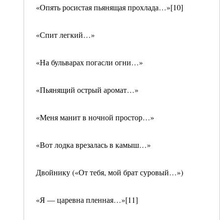
«Опять росистая пьянящая прохлада…»[10]
«Спит легкий…»
«На бульварах погасли огни…»
«Пьянящий острый аромат…»
«Меня манит в ночной простор…»
«Вот лодка врезалась в камыш…»
Двойнику («От тебя, мой брат суровый…»)
«Я — царевна пленная…»[11]