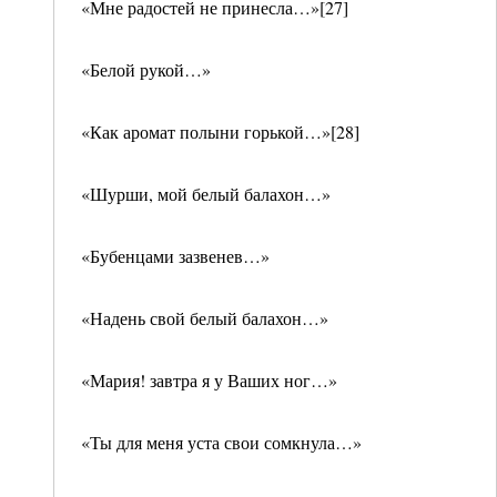
«Мне радостей не принесла…»[27]
«Белой рукой…»
«Как аромат полыни горькой…»[28]
«Шурши, мой белый балахон…»
«Бубенцами зазвенев…»
«Надень свой белый балахон…»
«Мария! завтра я у Ваших ног…»
«Ты для меня уста свои сомкнула…»