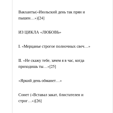
Вакханты(«Июльский день так прян и
пышен…»)[24]
ИЗ ЦИКЛА «ЛЮБОВЬ»
I. «Мерцанье строгое полночных свеч…»
II. «Не скажу тебе, зачем я в час, когда
приходишь ты…»[25]
«Яркий день обманет…»
Сонет («Вставал закат, блистателен и
строг…»)[26]