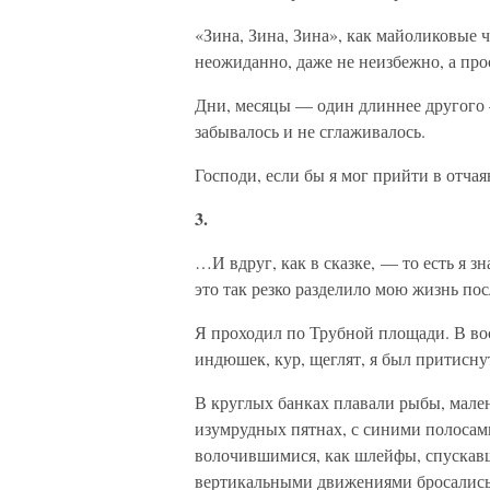
«Зина, Зина, Зина», как майоликовые ч
неожиданно, даже не неизбежно, а про
Дни, месяцы — один длиннее другого —
забывалось и не сглаживалось.
Господи, если бы я мог прийти в отчая
3.
…И вдруг, как в сказке, — то есть я зн
это так резко разделило мою жизнь по
Я проходил по Трубной площади. В во
индюшек, кур, щеглят, я был притисну
В круглых банках плавали рыбы, мален
изумрудных пятнах, с синими полосами
волочившимися, как шлейфы, спускавш
вертикальными движениями бросались 