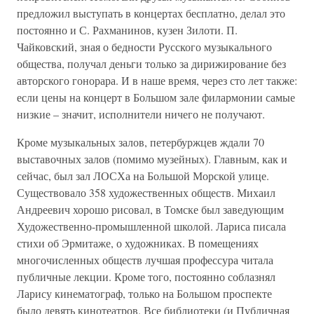
предложил выступать в концертах бесплатно, делал это
постоянно и С. Рахманинов, кузен Зилоти. П.
Чайковский, зная о бедности Русского музыкального
общества, получал деньги только за дирижирование без
авторского гонорара. И в наше время, через сто лет также:
если цены на концерт в Большом зале филармонии самые
низкие – значит, исполнители ничего не получают.
Кроме музыкальных залов, петербуржцев ждали 70
выставочных залов (помимо музейных). Главным, как и
сейчас, был зал ЛОСХа на Большой Морской улице.
Существовало 358 художественных обществ. Михаил
Андреевич хорошо рисовал, в Томске был заведующим
Художественно-промышленной школой. Лариса писала
стихи об Эрмитаже, о художниках. В помещениях
многочисленных обществ лучшая профессура читала
публичные лекции. Кроме того, постоянно соблазнял
Ларису кинематограф, только на Большом проспекте
было девять кинотеатров. Все библиотеки (и Публичная