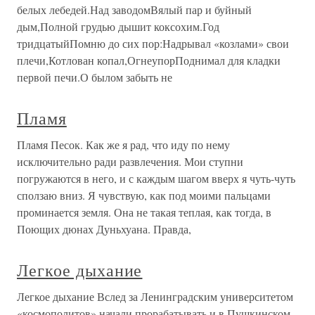
белых лебедей.Над заводомВялый пар и буйный
дым,Полной грудью дышит коксохим.Год
тридцатыйПомню до сих пор:Надрывал «козлами» свои
плечи,Котлован копал,ОгнеупорПоднимал для кладки
первой печи.О былом забыть не
Пламя
Пламя Песок. Как же я рад, что иду по нему
исключительно ради развлечения. Мои ступни
погружаются в него, и с каждым шагом вверх я чуть-чуть
сползаю вниз. Я чувствую, как под моими пальцами
проминается земля. Она не такая теплая, как тогда, в
Поющих дюнах Дуньхуана. Правда,
Легкое дыхание
Легкое дыхание Вслед за Ленинградским университетом
«космополитов» начали прорабатывать и в Пушкинском