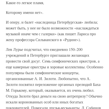
Какое-то легкое пламя,
Которому имени нет».
И оперу, и балет «наследница Петербургская» любила;
может быть, у нее не было возможности «наслаждаться
музыкой иначе чем с галерки» (как пишет Лариса про
жену профессора Сильванского в «Рудине»).
Лев Лурье подсчитал, что ежедневно 150–200
учреждений в Петербурге приглашали желающих
провести свой досуг. Семь симфонических оркестров, а
еще камерные оркестры и хоровые коллективы. Особенно
популярны были симфонические концерты,
организованные А. И. Зилоти. Любопытно, что А.
Зилоти посвятил переложение органных прелюдий Баха
М. Горькому, который, оказывается, их очень любил.
Откуда Зилоти брал деньги на свою антрепризу? Обычно
искали коронованных особ или иных богатых
покровителей. Помогали друзья-музыканты. Л. Собинов