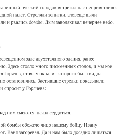
таринный русский городок встретил нас неприветливо.
дной налет. Стреляли зенитки, зловеще выли
и и рвались бомбы. Дым заволакивал вечернее небо.
.
освещенном зале двухэтажного здания, ранее
ю. Здесь стояло много письменных столов, и мы кое-
ся Горячев, стоял у окна, из которого была видна
вно остановились. Застывшие стрелки показывали
и спросит у Горячева:
над ним смеются, начал сердиться.
ьной бомбы обожгло лицо нашему бойцу Ивану
ог. Ваня загоревал. Да и нам было досадно лишаться