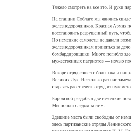
Тяжело смотреть на все это. И руки 
На станции Соблаго мы явились свиде
железнодорожников. Красная Армия по
восстановить разрушенный путь, чтобы
Но немецкие самолеты не давали возм
железнодорожникам приняться за дело,
бомбардировщики. Много погибло здес
мужественных патриотов — ночью по
Вскоре отряд сошел с большака и напр
Великих Лук. Несколько раз нас замеч
стараясь расстрелять отряд из пулемето
Боровской раздобыл две немецкие пово
Мы пошли следом за ним.
Здешние места были свободны от немц
здесь партизанские отряды Ленинског
командованием коммунистов И. М. Кру