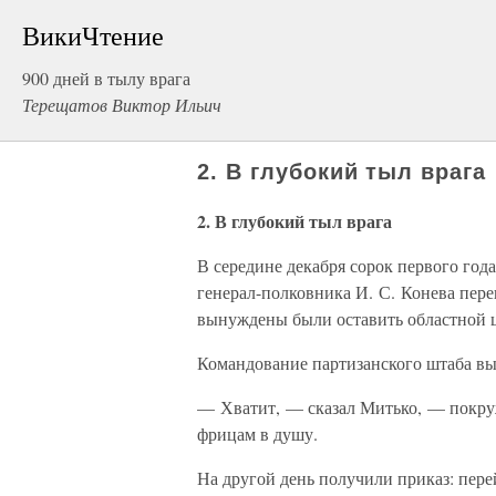
ВикиЧтение
900 дней в тылу врага
Терещатов Виктор Ильич
2. В глубокий тыл врага
2. В глубокий тыл врага
В середине декабря сорок первого го
генерал-полковника И. С. Конева пер
вынуждены были оставить областной ц
Командование партизанского штаба выз
— Хватит, — сказал Митько, — покруж
фрицам в душу.
На другой день получили приказ: пере