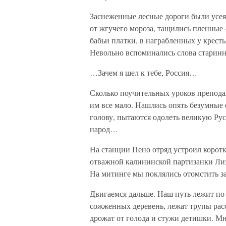
Заснеженные лесные дороги были усея
от жгучего мороза, тащились пленные 
бабьи платки, в награбленных у кресть
Невольно вспоминались слова старинн
…Зачем я шел к тебе, Россия…
Сколько поучительных уроков препода
им все мало. Нашлись опять безумные ф
голову, пытаются одолеть великую Ру
народ…
На станции Пено отряд устроил коротк
отважной калининской партизанки Ли
На митинге мы поклялись отомстить за
Двигаемся дальше. Наш путь лежит по 
сожженных деревень, лежат трупы рас
дрожат от голода и стужи детишки. Мн