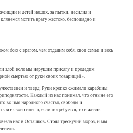
ь женщин и детей наших, за пытки, насилия и
клянемся мстить врагу жестоко, беспощадно и
ком бою с врагом, чем отдадим себя, свои семьи и весь
или злой воле мы нарушим присягу и предадим
орной смертью от руки своих товарищей».
мужественен и тверд. Руки крепко сжимали карабины.
риподнятости. Каждый из нас понимал, что отныне его
то во имя народного счастья, свободы и
 все свои силы, а, если потребуется, то и жизнь.
овезла нас в Осташков. Стоял трескучий мороз, и мы
оченели.