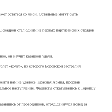
ожет остаться со мной. Остальные могут быть
Эскадрон стал одним из первых партизанских отрядов
ко, он научит казацкой удали.
олет «кольт», из которого Боровской застрелил
ейти нам не удалось. Красная Армия, прорвав
ельное наступление. Фашисты откатывались к Торопцу
азавшись от проводников, отряд двинулся вслед за