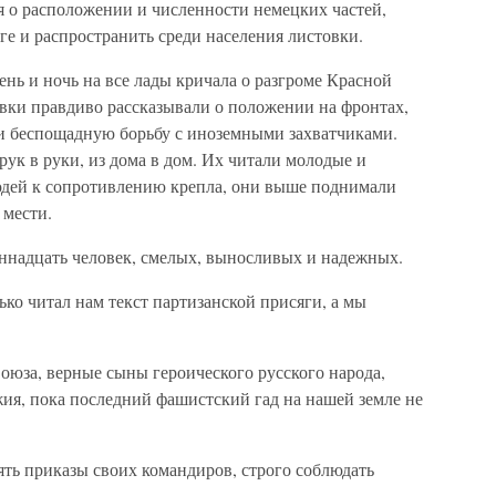
ия о расположении и численности немецких частей,
е и распространить среди населения листовки.
ень и ночь на все лады кричала о разгроме Красной
вки правдиво рассказывали о положении на фронтах,
и беспощадную борьбу с иноземными захватчиками.
рук в руки, из дома в дом. Их читали молодые и
дей к сопротивлению крепла, они выше поднимали
 мести.
ннадцать человек, смелых, выносливых и надежных.
ко читал нам текст партизанской присяги, а мы
.
оюза, верные сыны героического русского народа,
жия, пока последний фашистский гад на нашей земле не
ть приказы своих командиров, строго соблюдать