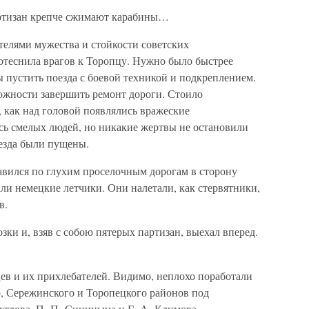
партизан крепче сжимают карабины…
телями мужества и стойкости советских
теснила врагов к Торопцу. Нужно было быстрее
 пустить поезда с боевой техникой и подкреплением.
ожности завершить ремонт дороги. Стоило
 как над головой появлялись вражеские
ь смелых людей, но никакие жертвы не остановили
езда были пущены.
авился по глухим проселочным дорогам в сторону
али немецкие летчики. Они налетали, как стервятники,
в.
зки и, взяв с собою пятерых партизан, выехал вперед.
ев и их прихлебателей. Видимо, неплохо поработали
о, Сережинского и Торопецкого районов под
глова, П. П. Синицына и Г. А. Климова.