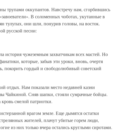
ны трупами оккупантов. Навстречу нам, сгорбившись
«завоеватели». В соломенных чоботах, укутанные в
ян тулупах, они шли, понурив головы, на восток.
ой русской песни:
ла история чужеземным захватчикам всех мастей. Но
анатики, которые, забыв эти уроки, вновь, очертя
сь, покорить гордый и свободолюбивый советский
ий отдых. Нам показали место недавней казни
зы Чайкиной. Сняв шапки, стояли сумрачные бойцы.
 кровь смелой патриотки.
истерзанной врагом земле. Еще дымятся остатки
стрелянных жителей, плачут убитые горем люди,
огие из них только вчера остались круглыми сиротами.