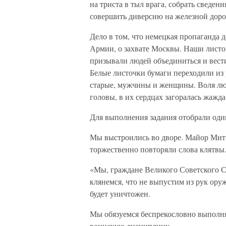
на триста в тыл врага, собрать сведен
совершить диверсию на железной дорог
Дело в том, что немецкая пропаганда д
Армии, о захвате Москвы. Наши листо
призывали людей объединиться и вест
Белые листочки бумаги переходили из 
старые, мужчины и женщины. Воля лю
головы, в их сердцах загоралась жажда
Для выполнения задания отобрали оди
Мы выстроились во дворе. Майор Мить
торжественно повторяли слова клятвы
«Мы, граждане Великого Советского С
клянемся, что не выпустим из рук ору
будет уничтожен.
Мы обязуемся беспрекословно выполня
воинскую дисциплину.