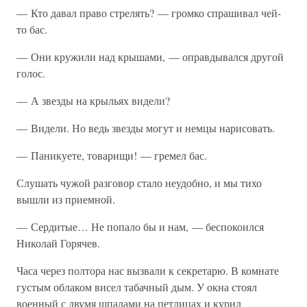
— Кто давал право стрелять? — громко спрашивал чей-
то бас.
— Они кружили над крышами, — оправдывался другой
голос.
— А звезды на крыльях видели?
— Видели. Но ведь звезды могут и немцы нарисовать.
— Паникуете, товарищи! — гремел бас.
Слушать чужой разговор стало неудобно, и мы тихо
вышли из приемной.
— Сердитые… Не попало бы и нам, — беспокоился
Николай Горячев.
Часа через полтора нас вызвали к секретарю. В комнате
густым облаком висел табачный дым. У окна стоял
военный с двумя шпалами на петлицах и курил