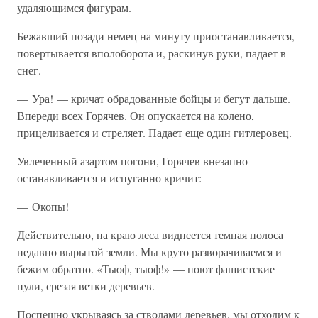
удаляющимся фигурам.
Бежавший позади немец на минуту приостанавливается,
повертывается вполоборота и, раскинув руки, падает в
снег.
— Ура! — кричат обрадованные бойцы и бегут дальше.
Впереди всех Горячев. Он опускается на колено,
прицеливается и стреляет. Падает еще один гитлеровец.
Увлеченный азартом погони, Горячев внезапно
останавливается и испуганно кричит:
— Окопы!
Действительно, на краю леса виднеется темная полоса
недавно вырытой земли. Мы круто разворачиваемся и
бежим обратно. «Тьюф, тьюф!» — поют фашистские
пули, срезая ветки деревьев.
Поспешно укрываясь за стволами деревьев, мы отходим к