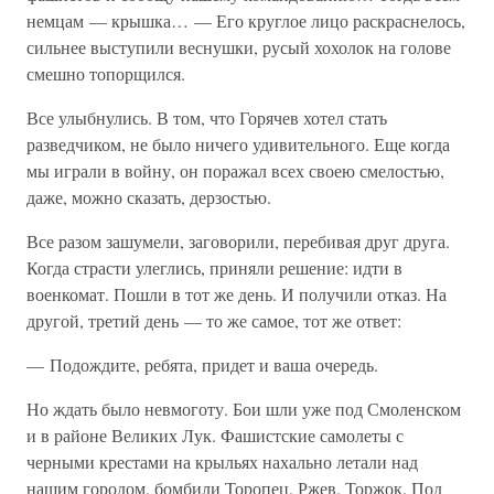
немцам — крышка… — Его круглое лицо раскраснелось,
сильнее выступили веснушки, русый хохолок на голове
смешно топорщился.
Все улыбнулись. В том, что Горячев хотел стать
разведчиком, не было ничего удивительного. Еще когда
мы играли в войну, он поражал всех своею смелостью,
даже, можно сказать, дерзостью.
Все разом зашумели, заговорили, перебивая друг друга.
Когда страсти улеглись, приняли решение: идти в
военкомат. Пошли в тот же день. И получили отказ. На
другой, третий день — то же самое, тот же ответ:
— Подождите, ребята, придет и ваша очередь.
Но ждать было невмоготу. Бои шли уже под Смоленском
и в районе Великих Лук. Фашистские самолеты с
черными крестами на крыльях нахально летали над
нашим городом, бомбили Торопец, Ржев, Торжок. Под