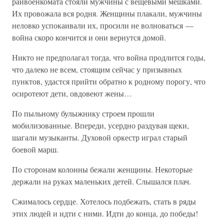
райвоенкомата стояли мужчины с вещевыми мешками.
Их провожала вся родня. Женщины плакали, мужчины
неловко успокаивали их, просили не волноваться —
война скоро кончится и они вернутся домой.
Никто не предполагал тогда, что война продлится годы,
что далеко не всем, стоящим сейчас у призывных
пунктов, удастся прийти обратно к родному порогу, что
осиротеют дети, овдовеют жены…
По пыльному булыжнику строем прошли
мобилизованные. Впереди, усердно раздувая щеки,
шагали музыканты. Духовой оркестр играл старый
боевой марш.
По сторонам колонны бежали женщины. Некоторые
держали на руках маленьких детей. Слышался плач.
Сжималось сердце. Хотелось подбежать, стать в ряды
этих людей и идти с ними. Идти до конца, до победы!