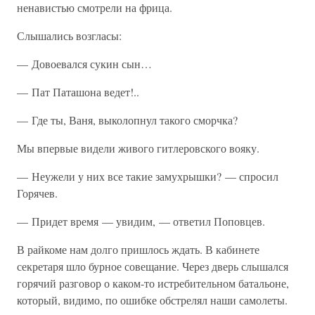
ненавистью смотрели на фрица.
Слышались возгласы:
— Довоевался сукин сын…
— Пат Паташона ведет!..
— Где ты, Ваня, выколопнул такого сморчка?
Мы впервые видели живого гитлеровского вояку.
— Неужели у них все такие замухрышки? — спросил
Горячев.
— Придет время — увидим, — ответил Поповцев.
В райкоме нам долго пришлось ждать. В кабинете
секретаря шло бурное совещание. Через дверь слышался
горячий разговор о каком-то истребительном батальоне,
который, видимо, по ошибке обстрелял наши самолеты.