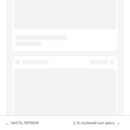
←
→
ЧАСТЬ ПЕРВАЯ
2. В глубокий тыл врага