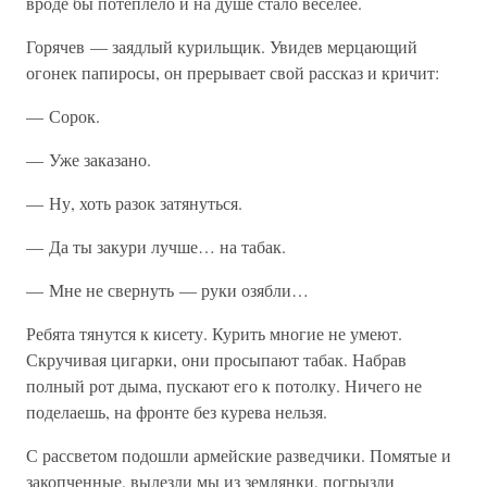
вроде бы потеплело и на душе стало веселее.
Горячев — заядлый курильщик. Увидев мерцающий
огонек папиросы, он прерывает свой рассказ и кричит:
— Сорок.
— Уже заказано.
— Ну, хоть разок затянуться.
— Да ты закури лучше… на табак.
— Мне не свернуть — руки озябли…
Ребята тянутся к кисету. Курить многие не умеют.
Скручивая цигарки, они просыпают табак. Набрав
полный рот дыма, пускают его к потолку. Ничего не
поделаешь, на фронте без курева нельзя.
С рассветом подошли армейские разведчики. Помятые и
закопченные, вылезли мы из землянки, погрызли