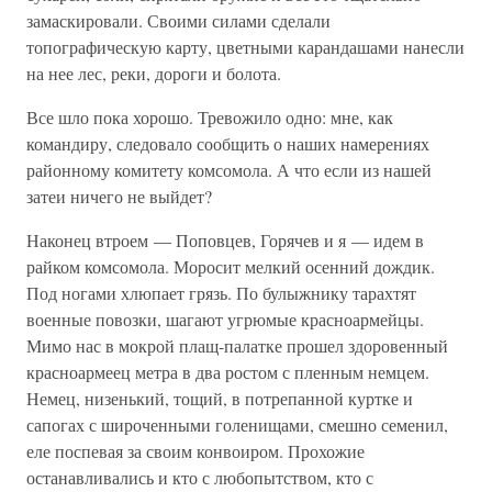
замаскировали. Своими силами сделали
топографическую карту, цветными карандашами нанесли
на нее лес, реки, дороги и болота.
Все шло пока хорошо. Тревожило одно: мне, как
командиру, следовало сообщить о наших намерениях
районному комитету комсомола. А что если из нашей
затеи ничего не выйдет?
Наконец втроем — Поповцев, Горячев и я — идем в
райком комсомола. Моросит мелкий осенний дождик.
Под ногами хлюпает грязь. По булыжнику тарахтят
военные повозки, шагают угрюмые красноармейцы.
Мимо нас в мокрой плащ-палатке прошел здоровенный
красноармеец метра в два ростом с пленным немцем.
Немец, низенький, тощий, в потрепанной куртке и
сапогах с широченными голенищами, смешно семенил,
еле поспевая за своим конвоиром. Прохожие
останавливались и кто с любопытством, кто с