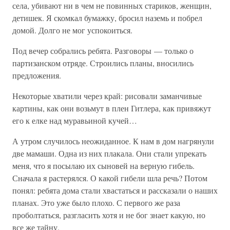
села, убивают ни в чем не повинных стариков, женщин,
детишек. Я скомкал бумажку, бросил наземь и побрел
домой. Долго не мог успокоиться.
Под вечер собрались ребята. Разговоры — только о
партизанском отряде. Строились планы, вносились
предложения.
Некоторые хватили через край: рисовали заманчивые
картины, как они возьмут в плен Гитлера, как привяжут
его к елке над муравьиной кучей…
А утром случилось неожиданное. К нам в дом нагрянули
две мамаши. Одна из них плакала. Они стали упрекать
меня, что я посылаю их сыновей на верную гибель.
Сначала я растерялся. О какой гибели шла речь? Потом
понял: ребята дома стали хвастаться и рассказали о наших
планах. Это уже было плохо. С первого же раза
проболтаться, разгласить хотя и не бог знает какую, но
все же тайну.