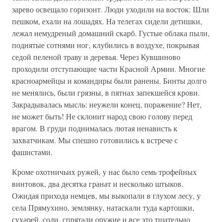
зарево освещало горизонт. Люди уходили на восток: Шли
пешком, ехали на лошадях. На телегах сидели детишки,
лежал немудреный домашний скарб. Густые облака пыли,
поднятые сотнями ног, клубились в воздухе, покрывая
седой пеленой траву и деревья. Через Кувшиново
проходили отступающие части Красной Армии. Многие
красноармейцы и командиры были ранены. Бинты долго
не менялись, были грязны, в пятнах запекшейся крови.
Закрадывалась мысль: неужели конец, поражение? Нет,
не может быть! Не склонит народ свою голову перед
врагом. В груди поднималась лютая ненависть к
захватчикам. Мы спешно готовились к встрече с
фашистами.
Кроме охотничьих ружей, у нас было семь трофейных
винтовок, два десятка гранат и несколько штыков.
Ожидая прихода немцев, мы выкопали в глухом лесу, у
села Прямухино, землянку, натаскали туда картошки,
сухарей, соли, спрятали оружие и все это тщательно