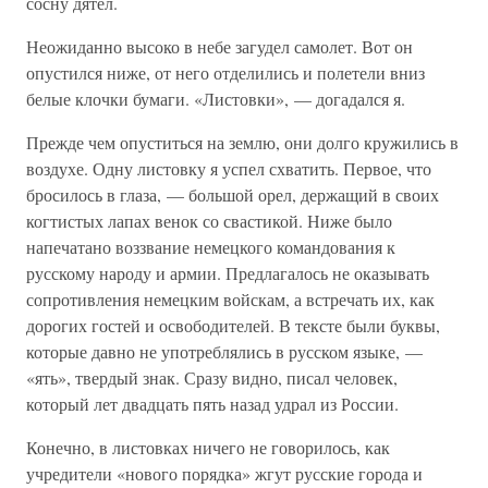
сосну дятел.
Неожиданно высоко в небе загудел самолет. Вот он
опустился ниже, от него отделились и полетели вниз
белые клочки бумаги. «Листовки», — догадался я.
Прежде чем опуститься на землю, они долго кружились в
воздухе. Одну листовку я успел схватить. Первое, что
бросилось в глаза, — большой орел, держащий в своих
когтистых лапах венок со свастикой. Ниже было
напечатано воззвание немецкого командования к
русскому народу и армии. Предлагалось не оказывать
сопротивления немецким войскам, а встречать их, как
дорогих гостей и освободителей. В тексте были буквы,
которые давно не употреблялись в русском языке, —
«ять», твердый знак. Сразу видно, писал человек,
который лет двадцать пять назад удрал из России.
Конечно, в листовках ничего не говорилось, как
учредители «нового порядка» жгут русские города и