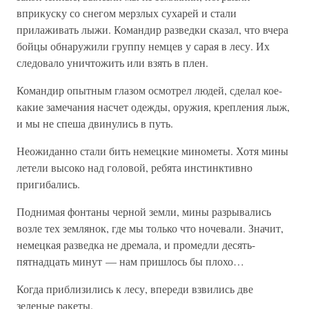
вприкуску со снегом мерзлых сухарей и стали
прилаживать лыжи. Командир разведки сказал, что вчера
бойцы обнаружили группу немцев у сарая в лесу. Их
следовало уничтожить или взять в плен.
Командир опытным глазом осмотрел людей, сделал кое-
какие замечания насчет одежды, оружия, крепления лыж,
и мы не спеша двинулись в путь.
Неожиданно стали бить немецкие минометы. Хотя мины
летели высоко над головой, ребята инстинктивно
пригибались.
Поднимая фонтаны черной земли, мины разрывались
возле тех землянок, где мы только что ночевали. Значит,
немецкая разведка не дремала, и промедли десять-
пятнадцать минут — нам пришлось бы плохо…
Когда приблизились к лесу, впереди взвились две
зеленые ракеты.