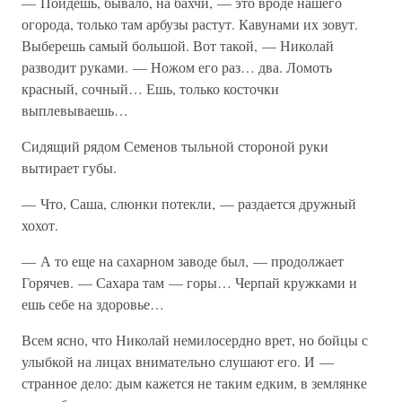
— Пойдешь, бывало, на бахчи, — это вроде нашего
огорода, только там арбузы растут. Кавунами их зовут.
Выберешь самый большой. Вот такой, — Николай
разводит руками. — Ножом его раз… два. Ломоть
красный, сочный… Ешь, только косточки
выплевываешь…
Сидящий рядом Семенов тыльной стороной руки
вытирает губы.
— Что, Саша, слюнки потекли, — раздается дружный
хохот.
— А то еще на сахарном заводе был, — продолжает
Горячев. — Сахара там — горы… Черпай кружками и
ешь себе на здоровье…
Всем ясно, что Николай немилосердно врет, но бойцы с
улыбкой на лицах внимательно слушают его. И —
странное дело: дым кажется не таким едким, в землянке